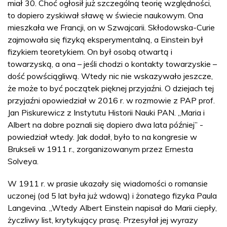
miał 30. Choć ogłosił już szczególną teorię względności,
to dopiero zyskiwał sławę w świecie naukowym. Ona
mieszkała we Francji, on w Szwajcarii. Skłodowska-Curie
zajmowała się fizyką eksperymentalną, a Einstein był
fizykiem teoretykiem. On był osobą otwartą i
towarzyską, a ona – jeśli chodzi o kontakty towarzyskie –
dość powściągliwą. Wtedy nic nie wskazywało jeszcze,
że może to być początek pięknej przyjaźni. O dziejach tej
przyjaźni opowiedział w 2016 r. w rozmowie z PAP prof.
Jan Piskurewicz z Instytutu Historii Nauki PAN. „Maria i
Albert na dobre poznali się dopiero dwa lata później” -
powiedział wtedy. Jak dodał, było to na kongresie w
Brukseli w 1911 r., zorganizowanym przez Ernesta
Solveya.
W 1911 r. w prasie ukazały się wiadomości o romansie
uczonej (od 5 lat była już wdową) i żonatego fizyka Paula
Langevina. „Wtedy Albert Einstein napisał do Marii ciepły,
życzliwy list, krytykujący prasę. Przesyłał jej wyrazy