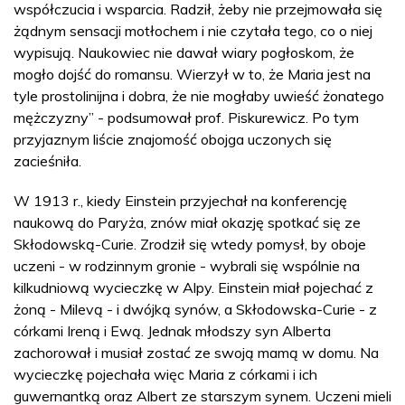
współczucia i wsparcia. Radził, żeby nie przejmowała się
żądnym sensacji motłochem i nie czytała tego, co o niej
wypisują. Naukowiec nie dawał wiary pogłoskom, że
mogło dojść do romansu. Wierzył w to, że Maria jest na
tyle prostolinijna i dobra, że nie mogłaby uwieść żonatego
mężczyzny” - podsumował prof. Piskurewicz. Po tym
przyjaznym liście znajomość obojga uczonych się
zacieśniła.
W 1913 r., kiedy Einstein przyjechał na konferencję
naukową do Paryża, znów miał okazję spotkać się ze
Skłodowską-Curie. Zrodził się wtedy pomysł, by oboje
uczeni - w rodzinnym gronie - wybrali się wspólnie na
kilkudniową wycieczkę w Alpy. Einstein miał pojechać z
żoną - Milevą - i dwójką synów, a Skłodowska-Curie - z
córkami Ireną i Ewą. Jednak młodszy syn Alberta
zachorował i musiał zostać ze swoją mamą w domu. Na
wycieczkę pojechała więc Maria z córkami i ich
guwernantką oraz Albert ze starszym synem. Uczeni mieli