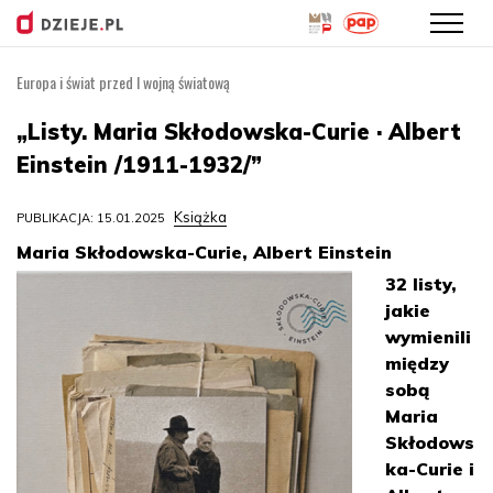
Europa i świat przed I wojną światową
Przejdź
do
„Listy. Maria Skłodowska-Curie · Albert
treści
Einstein /1911-1932/”
Książka
PUBLIKACJA: 15.01.2025
Maria Skłodowska-Curie, Albert Einstein
32 listy,
jakie
wymienili
między
sobą
Maria
Skłodows
ka-Curie i