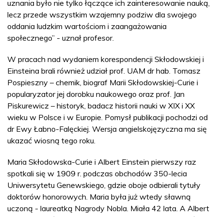
uznania było nie tylko łączące ich zainteresowanie nauką,
lecz przede wszystkim wzajemny podziw dla swojego
oddania ludzkim wartościom i zaangażowania
społecznego” - uznał profesor.
W pracach nad wydaniem korespondencji Skłodowskiej i
Einsteina brali również udział prof. UAM dr hab. Tomasz
Pospieszny – chemik, biograf Marii Skłodowskiej-Curie i
popularyzator jej dorobku naukowego oraz prof. Jan
Piskurewicz – historyk, badacz historii nauki w XIX i XX
wieku w Polsce i w Europie. Pomysł publikacji pochodzi od
dr Ewy Łabno-Falęckiej. Wersja angielskojęzyczna ma się
ukazać wiosną tego roku.
Maria Skłodowska-Curie i Albert Einstein pierwszy raz
spotkali się w 1909 r. podczas obchodów 350-lecia
Uniwersytetu Genewskiego, gdzie oboje odbierali tytuły
doktorów honorowych. Maria była już wtedy sławną
uczoną - laureatką Nagrody Nobla. Miała 42 lata. A Albert