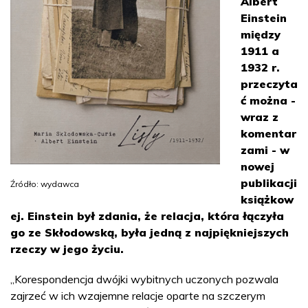
Albert
Einstein
między
1911 a
1932 r.
przeczyta
ć można -
wraz z
komentar
zami - w
nowej
publikacji
Źródło: wydawca
książkow
ej. Einstein był zdania, że relacja, która łączyła
go ze Skłodowską, była jedną z najpiękniejszych
rzeczy w jego życiu.
„Korespondencja dwójki wybitnych uczonych pozwala
zajrzeć w ich wzajemne relacje oparte na szczerym