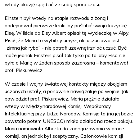
wtedy okazję spędzić ze sobą sporo czasu.
Einstein był wtedy na etapie rozwodu z żoną i
podejmował pierwsze kroki, by poślubić swoją kuzynkę
Elsę. W liście do Elsy Albert opisał tę wycieczkę w Alpy.
Pisał, że Maria to wybitny umysł, ale uczuciowo jest
„zimna jak ryba” - nie potrafi uzewnętrzniać uczuć. Być
może jednak Einstein pisał tak tylko po to, aby Elsa nie
była o Marię w żaden sposób zazdrosna – komentował
prof. Piskurewicz.
W czasie I wojny światowej kontakty między obojgiem
uczonych ustały, a ponownie nawiązali je po wojnie. Jak
powiedział prof. Piskurewicz, Maria prężnie działała
wtedy w Międzynarodowej Komisji Współpracy
Intelektualnej przy Lidze Narodów. Komisja ta (na jej bazie
powstało potem UNESCO) miała działać na rzecz pokoju.
Maria namawiała Alberta do zaangażowania w prace
komisji, on jednak był sceptyczny. Członkowie komisji