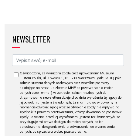
NEWSLETTER
Oświadczam, że wyrażam zgodę oraz upoważniam Muzeum
Historii Polski, ul. Gwardii 1, 01-538 Warszawa, (dalej MHP) jako
Administratora danych osobowych oraz wszelkie podmioty
działające na rzecz lub zlecenie MHP do przetwarzania moich
danych osob. (e-mail) w zakresie i celach niezbędnych do
otrzymywania newslettera dzieje.pl od dnia wyrażenia tej zgody do
jej odwołania. Jestem świadomy/a, że mam prawo w dowolnym
momencie odwołać zgodę oraz że odwołanie zgody nie wpływa na
zgodność z prawem przetwarzania, którego dokonano na podstawie
zgody udzielonej przed jej wycofaniem. Jestem też świadomy/a, że
przysługuje mi prawo dostępu do moich danych, do ich
sprostowania, do ograniczenia przetwarzania, do przenoszenia
danych, do sprzeciwu wobec przetwarzania.