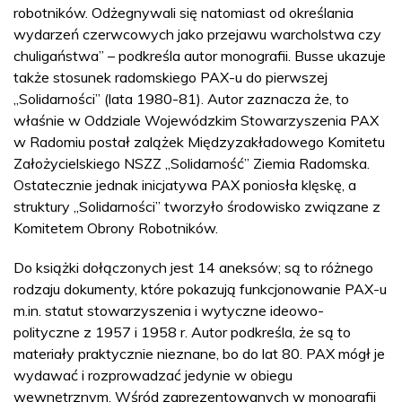
robotników. Odżegnywali się natomiast od określania
wydarzeń czerwcowych jako przejawu warcholstwa czy
chuligaństwa” – podkreśla autor monografii. Busse ukazuje
także stosunek radomskiego PAX-u do pierwszej
„Solidarności” (lata 1980-81). Autor zaznacza że, to
właśnie w Oddziale Wojewódzkim Stowarzyszenia PAX
w Radomiu postał zalążek Międzyzakładowego Komitetu
Założycielskiego NSZZ „Solidarność” Ziemia Radomska.
Ostatecznie jednak inicjatywa PAX poniosła klęskę, a
struktury „Solidarności” tworzyło środowisko związane z
Komitetem Obrony Robotników.
Do książki dołączonych jest 14 aneksów; są to różnego
rodzaju dokumenty, które pokazują funkcjonowanie PAX-u
m.in. statut stowarzyszenia i wytyczne ideowo-
polityczne z 1957 i 1958 r. Autor podkreśla, że są to
materiały praktycznie nieznane, bo do lat 80. PAX mógł je
wydawać i rozprowadzać jedynie w obiegu
wewnętrznym. Wśród zaprezentowanych w monografii