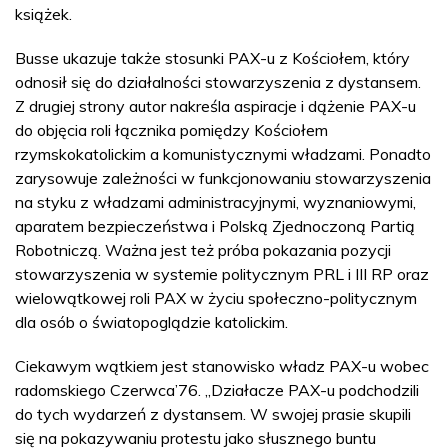
książek.
Busse ukazuje także stosunki PAX-u z Kościołem, który
odnosił się do działalności stowarzyszenia z dystansem.
Z drugiej strony autor nakreśla aspiracje i dążenie PAX-u
do objęcia roli łącznika pomiędzy Kościołem
rzymskokatolickim a komunistycznymi władzami. Ponadto
zarysowuje zależności w funkcjonowaniu stowarzyszenia
na styku z władzami administracyjnymi, wyznaniowymi,
aparatem bezpieczeństwa i Polską Zjednoczoną Partią
Robotniczą. Ważna jest też próba pokazania pozycji
stowarzyszenia w systemie politycznym PRL i III RP oraz
wielowątkowej roli PAX w życiu społeczno-politycznym
dla osób o światopoglądzie katolickim.
Ciekawym wątkiem jest stanowisko władz PAX-u wobec
radomskiego Czerwca’76. „Działacze PAX-u podchodzili
do tych wydarzeń z dystansem. W swojej prasie skupili
się na pokazywaniu protestu jako słusznego buntu