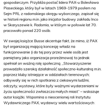
gospodarczym. Przybliża postać lidera PAX-u Bolesława
Piaseckiego, który był w latach 1969-1979 posłem na
Sejm PRL z radomskiego okręgu wyborczego, zapisał się
w historii regionu m.in. jako inicjator budowy zakładu Inco
w Skaryszewie k. Radomia, w którym w połowie lat 70.
pracowało ponad 220 osób.
W swojej książce Busse akcentuje fakt, że mimo, iż PAX
był organizacją mającą koncesję władz na
funkcjonowanie (i do tej pory przez wiele osób jest
pamiętany jako organizacja proreżimowa) to jednak
spełniał on ważną rolę społeczną. „Stowarzyszenie
prowadziło szeroką działalność społeczno-kulturalną m.in.
poprzez kluby istniejące w oddziałach terenowych;
odbywały się w nich spotkania z ciekawymi ludźmi,
odczyty, wystawy, które były ważnymi wydarzeniami w
życiu społeczności zwłaszcza małych miast” – wskazuje
autor książki. Wspomina o nieocenionej roli Instytutu
Wydawniczego PAX, wydawcy wielu wartościowych