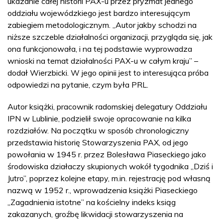
ukazanie całej historii PAX-u przez pryzmat jednego
oddziału wojewódzkiego jest bardzo interesującym
zabiegiem metodologicznym. „Autor jakby schodzi na
niższe szczeble działalności organizacji, przygląda się, jak
ona funkcjonowała, i na tej podstawie wyprowadza
wnioski na temat działalności PAX-u w całym kraju” –
dodał Wierzbicki. W jego opinii jest to interesująca próba
odpowiedzi na pytanie, czym była PRL.
Autor książki, pracownik radomskiej delegatury Oddziału
IPN w Lublinie, podzielił swoje opracowanie na kilka
rozdziałów. Na początku w sposób chronologiczny
przedstawia historię Stowarzyszenia PAX, od jego
powołania w 1945 r. przez Bolesława Piaseckiego jako
środowiska działaczy skupionych wokół tygodnika „Dziś i
Jutro”, poprzez kolejne etapy, m.in. rejestrację pod własną
nazwą w 1952 r., wprowadzenia książki Piaseckiego
„Zagadnienia istotne” na kościelny indeks ksiąg
zakazanych, groźbę likwidacji stowarzyszenia na