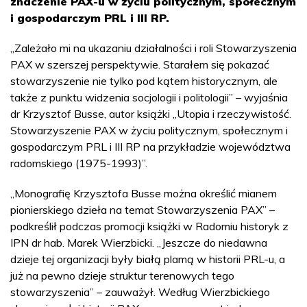
znaczenie PAX-u w życiu politycznym, społecznym
i gospodarczym PRL i III RP.
„Zależało mi na ukazaniu działalności i roli Stowarzyszenia
PAX w szerszej perspektywie. Starałem się pokazać
stowarzyszenie nie tylko pod kątem historycznym, ale
także z punktu widzenia socjologii i politologii” – wyjaśnia
dr Krzysztof Busse, autor książki „Utopia i rzeczywistość.
Stowarzyszenie PAX w życiu politycznym, społecznym i
gospodarczym PRL i III RP na przykładzie województwa
radomskiego (1975-1993)”.
„Monografię Krzysztofa Busse można określić mianem
pionierskiego dzieła na temat Stowarzyszenia PAX” –
podkreślił podczas promocji książki w Radomiu historyk z
IPN dr hab. Marek Wierzbicki. „Jeszcze do niedawna
dzieje tej organizacji były białą plamą w historii PRL-u, a
już na pewno dzieje struktur terenowych tego
stowarzyszenia” – zauważył. Według Wierzbickiego