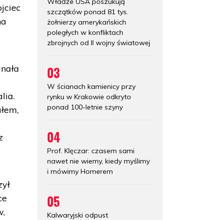
Władze USA poszukują
jciec
szczątków ponad 81 tys.
na
żołnierzy amerykańskich
poległych w konfliktach
zbrojnych od II wojny światowej
inała
03
ą
W ścianach kamienicy przy
lia.
rynku w Krakowie odkryto
ponad 100-letnie szyny
ałem,
04
z
Prof. Klęczar: czasem sami
nawet nie wiemy, kiedy myślimy
i mówimy Homerem
zył
05
ce
w,
Kalwaryjski odpust