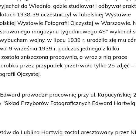
yjechał do Wiednia, gdzie studiował i odbywał prak
 latach 1938-39 uczestniczył w lubelskiej Wystawie
 Polskiej Wystawie Fotografii Ojczystej w Warszawie. 
ustrowanego magazynu tygodniowego AS" wykonał s
wybuchem wojny, w lipcu 1939 r. urodziła się mu có
wa. 9 września 1939 r. podczas jednego z kilku
 została zniszczona pracownia, a wraz z nią prace
robku przez przypadek przetrwało tylko 25 zdjęć – 
rafii Ojczystej.
 Edward prowadził pracownię przy ul. Kapucyńskiej 
ę "Skład Przyborów Fotograficznych Edward Hartwig 
etów do Lublina Hartwig został aresztowany przez