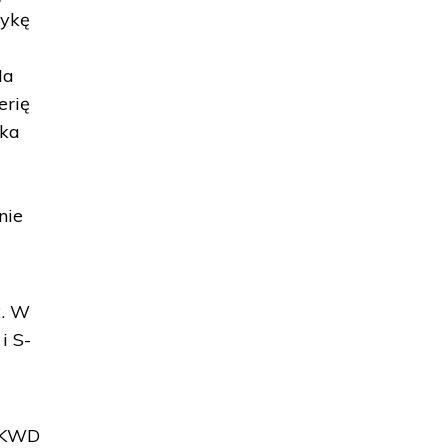
tykę
Na
erię
rka
nie
2. W
i S-
 NKWD