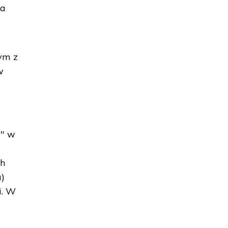
na
nym z
w
a" w
ch
a)
i. W