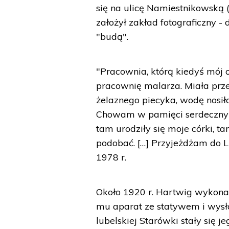
się na ulicę Namiestnikowską (
założył zakład fotograficzny
"budą".
"Pracownia, którą kiedyś mój
pracownię malarza. Miała przes
żelaznego piecyka, wodę nosił
Chowam w pamięci serdeczny 
tam urodziły się moje córki, ta
podobać. […] Przyjeżdżam do L
1978 r.
Około 1920 r. Hartwig wykonał
mu aparat ze statywem i wysła
lubelskiej Starówki stały się