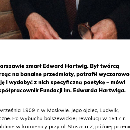
Warszawie zmarł Edward Hartwig. Był twórcą
trząc na banalne przedmioty, potrafił wyczarowa
ę i wydobyć z nich specyficzną poetykę – mówi
spółpracownik Fundacji im. Edwarda Hartwiga.
września 1909 r. w Moskwie. Jego ojciec, Ludwik,
iczne. Po wybuchu bolszewickiej rewolucji w 1917 r.
inie w kamienicy przy ul. Staszica 2, później przeni