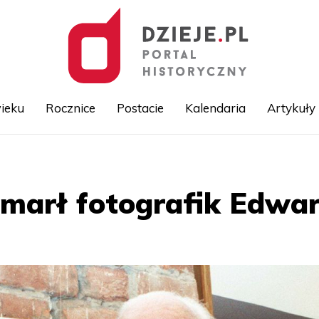
ieku
Rocznice
Postacie
Kalendaria
Artykuły
Przejdź
do
treści
zmarł fotografik Edwa