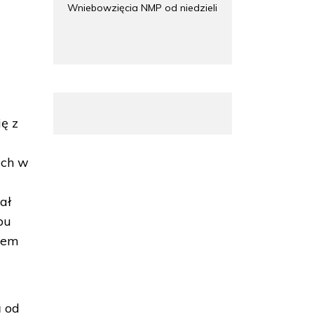
Wniebowzięcia NMP od niedzieli
ę z
ach w
ał
bu
iem
ą od