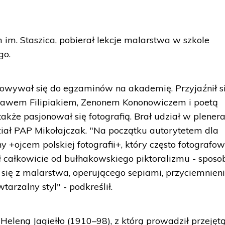
im. Staszica, pobierał lekcje malarstwa w szkole
go.
owywał się do egzaminów na akademię. Przyjaźnił si
ławem Filipiakiem, Zenonem Kononowiczem i poetą
akże pasjonował się fotografią. Brał udział w plener
iał PAP Mikołajczak. "Na początku autorytetem dla
 +ojcem polskiej fotografii+, który często fotografow
ł całkowicie od bułhakowskiego piktoralizmu - sposo
ię z malarstwa, operującego sepiami, przyciemnien
tarzalny styl" - podkreślił.
 Heleną Jagiełło (1910–98), z którą prowadził przejęt