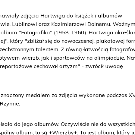
wiały zdjęcia Hartwiga do książek i albumów
wie, Lublinowi oraz Kazimierzowi Dolnemu. Ważny
album "Fotografika" (1958, 1960). Hartwiga określa
iej", który "zbliżał się do nowoczesnej, plakatowej for
zechstronnym talentem. Z równą łatwością fotografo
motywem wierzb, jak i sportowców na olimpiadzie. N
 reportażowe cechował artyzm" - zwrócił uwagę
odznaczony medalem za zdjęcia wykonane podczas XV
 Rzymie.
isała do jego albumów. Oczywiście nie do wszystkic
pólny album, to są +Wierzby+. To jest album, który j