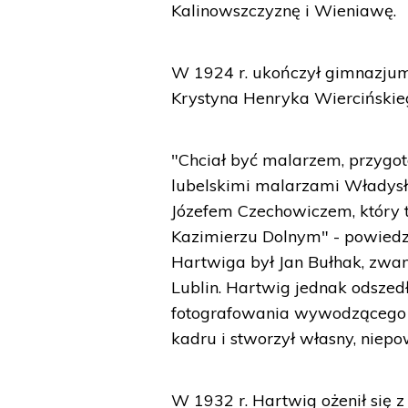
Kalinowszczyznę i Wieniawę.
W 1924 r. ukończył gimnazjum 
Krystyna Henryka Wiercińskie
"Chciał być malarzem, przygot
lubelskimi malarzami Władys
Józefem Czechowiczem, który t
Kazimierzu Dolnym" - powiedz
Hartwiga był Jan Bułhak, zwany
Lublin. Hartwig jednak odszed
fotografowania wywodzącego s
kadru i stworzył własny, niepow
W 1932 r. Hartwig ożenił się z