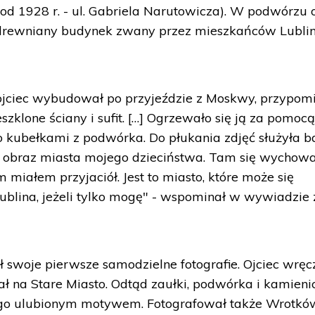
od 1928 r. - ul. Gabriela Narutowicza). W podwórzu o
 - drewniany budynek zwany przez mieszkańców Lubli
 ojciec wybudował po przyjeździe z Moskwy, przypom
zklone ściany i sufit. […] Ogrzewało się ją za pomoc
o kubełkami z podwórka. Do płukania zdjęć służyła ba
obraz miasta mojego dzieciństwa. Tam się wychow
m miałem przyjaciół. Jest to miasto, które może się
ublina, jeżeli tylko mogę" - wspominał w wywiadzie 
 swoje pierwsze samodzielne fotografie. Ojciec wręc
ł na Stare Miasto. Odtąd zaułki, podwórka i kamieni
 jego ulubionym motywem. Fotografował także Wrotkó