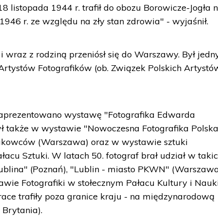
18 listopada 1944 r. trafił do obozu Borowicze-Jogła 
1946 r. ze względu na zły stan zdrowia" - wyjaśnił.
 i wraz z rodziną przeniósł się do Warszawy. Był jed
 Artystów Fotografików (ob. Związek Polskich Artystó
e zaprezentowano wystawę "Fotografika Edwarda
ył także w wystawie "Nowoczesna Fotografika Polsk
aukowców (Warszawa) oraz w wystawie sztuki
cu Sztuki. W latach 50. fotograf brał udział w taki
Lublina" (Poznań), "Lublin - miasto PKWN" (Warszaw
awie Fotografiki w stołecznym Pałacu Kultury i Nauk
race trafiły poza granice kraju - na międzynarodową
Brytania).