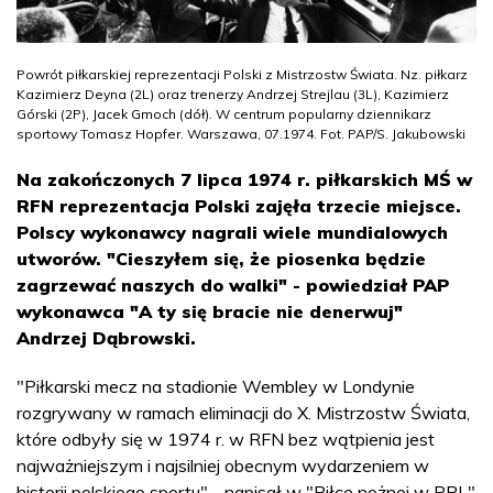
Powrót piłkarskiej reprezentacji Polski z Mistrzostw Świata. Nz. piłkarz
Kazimierz Deyna (2L) oraz trenerzy Andrzej Strejlau (3L), Kazimierz
Górski (2P), Jacek Gmoch (dół). W centrum popularny dziennikarz
sportowy Tomasz Hopfer. Warszawa, 07.1974. Fot. PAP/S. Jakubowski
Na zakończonych 7 lipca 1974 r. piłkarskich MŚ w
RFN reprezentacja Polski zajęła trzecie miejsce.
Polscy wykonawcy nagrali wiele mundialowych
utworów. "Cieszyłem się, że piosenka będzie
zagrzewać naszych do walki" - powiedział PAP
wykonawca "A ty się bracie nie denerwuj"
Andrzej Dąbrowski.
"Piłkarski mecz na stadionie Wembley w Londynie
rozgrywany w ramach eliminacji do X. Mistrzostw Świata,
które odbyły się w 1974 r. w RFN bez wątpienia jest
najważniejszym i najsilniej obecnym wydarzeniem w
historii polskiego sportu" - napisał w "Piłce nożnej w PRL"