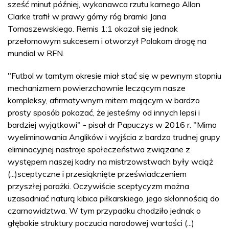
sześć minut później, wykonawca rzutu karnego Allan
Clarke trafił w prawy górny róg bramki Jana
Tomaszewskiego. Remis 1:1 okazał się jednak
przełomowym sukcesem i otworzył Polakom drogę na
mundial w RFN.
"Futbol w tamtym okresie miał stać się w pewnym stopniu
mechanizmem powierzchownie leczącym nasze
kompleksy, afirmatywnym mitem mającym w bardzo
prosty sposób pokazać, że jesteśmy od innych lepsi i
bardziej wyjątkowi" - pisał dr Papuczys w 2016 r. "Mimo
wyeliminowania Anglików i wyjścia z bardzo trudnej grupy
eliminacyjnej nastroje społeczeństwa związane z
występem naszej kadry na mistrzowstwach były wciąż
(...)sceptyczne i przesiąknięte przeświadczeniem
przyszłej porażki. Oczywiście sceptycyzm można
uzasadniać naturą kibica piłkarskiego, jego skłonnością do
czarnowidztwa. W tym przypadku chodziło jednak o
głębokie struktury poczucia narodowej wartości (...)