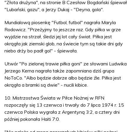
"Złota drużyna", na stronie B Czesław Bogdański śpiewał
"Lubański, gazu", a Jerzy Dukaj - "Deyna, gola".
Mundialową piosenkę "Futbol, futbol" nagrała Maryla
Rodowicz. "Przeżyjmy to jeszcze raz. Gdy piłka w grze
wyjdzie na strzał, śledzi jej lot cały świat. Piłka jest
okrągła jak ziemski glob, na świecie tym są takie dni gdy
niebo drży bo padł gol" - śpiewała.
Utwór "Po zielonej trawie piłka goni" ze słowami Ludwika
Jerzego Kerna nagrała także zapomniana dziś grupa
NoToCo. "Albo będzie dobrze albo będzie źle. Piłka jest
okrągła a bramki są dwie" - nucili kibice.
10. Mistrzostwa Świata w Piłce Nożnej w RFN
rozpoczęły się 13 czerwca i trwały do 7 lipca 1974 r. 15
czerwca Polska wygrała z Argentyną 3:2, a cztery dni
później pokonała Haiti 7:0.