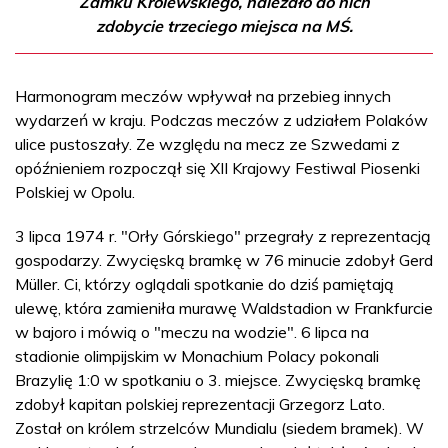
Zamku Królewskiego, należało do nich
zdobycie trzeciego miejsca na MŚ.
Harmonogram meczów wpływał na przebieg innych
wydarzeń w kraju. Podczas meczów z udziałem Polaków
ulice pustoszały. Ze względu na mecz ze Szwedami z
opóźnieniem rozpoczął się XII Krajowy Festiwal Piosenki
Polskiej w Opolu.
3 lipca 1974 r. "Orły Górskiego" przegrały z reprezentacją
gospodarzy. Zwycięską bramkę w 76 minucie zdobył Gerd
Müller. Ci, którzy oglądali spotkanie do dziś pamiętają
ulewę, która zamieniła murawę Waldstadion w Frankfurcie
w bajoro i mówią o "meczu na wodzie". 6 lipca na
stadionie olimpijskim w Monachium Polacy pokonali
Brazylię 1:0 w spotkaniu o 3. miejsce. Zwycięską bramkę
zdobył kapitan polskiej reprezentacji Grzegorz Lato.
Został on królem strzelców Mundialu (siedem bramek). W