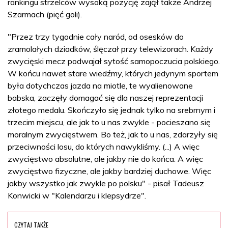
rankingu strzelców wysoką pozycję zajął także Andrzej
Szarmach (pięć goli).
"Przez trzy tygodnie cały naród, od osesków do
zramolałych dziadków, ślęczał przy telewizorach. Każdy
zwycięski mecz podwajał sytość samopoczucia polskiego.
W końcu nawet stare wiedźmy, których jedynym sportem
była dotychczas jazda na miotle, te wyalienowane
babska, zaczęły domagać się dla naszej reprezentacji
złotego medalu. Skończyło się jednak tylko na srebrnym i
trzecim miejscu, ale jak to u nas zwykle - pocieszano się
moralnym zwycięstwem. Bo też, jak to u nas, zdarzyły się
przeciwności losu, do których nawykliśmy. (...) A więc
zwycięstwo absolutne, ale jakby nie do końca. A więc
zwycięstwo fizyczne, ale jakby bardziej duchowe. Więc
jakby wszystko jak zwykle po polsku" - pisał Tadeusz
Konwicki w "Kalendarzu i klepsydrze".
CZYTAJ TAKŻE