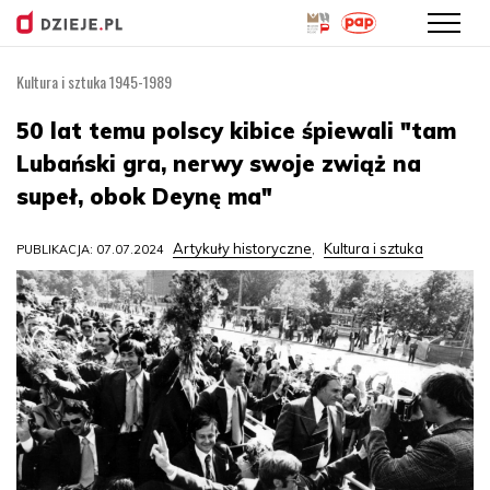
Kultura i sztuka 1945-1989
Przejdź
do
50 lat temu polscy kibice śpiewali "tam
treści
Lubański gra, nerwy swoje zwiąż na
supeł, obok Deynę ma"
Artykuły historyczne
Kultura i sztuka
PUBLIKACJA: 07.07.2024
,