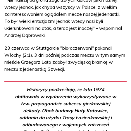
"Nie należę od grona zagorzałych kibiców piłki nożnej,
wtedy jednak, jak chyba wszyscy w Polsce, z wielkim
zainteresowaniem oglądałem mecze naszej jedenastki.
To był wielki entuzjazm! Jednak wtedy nasi byli
ukierunkowani na atak, a teraz jest inaczej" - wspominał
Andrzej Dąbrowski.
23 czerwca w Stuttgarcie "białoczerwoni" pokonali
Włochy (2:1). 3 dni później podczas meczu w tym samym
mieście Grzegorz Lato zdobył zwycięską bramkę w
meczu z jedenastką Szwecji.
Historycy podkreślają, że lato 1974
obfitowało w wydarzenia wykorzystywane w
tzw. propagandzie sukcesu gierkowskiej
dekady. Obok budowy Huty Katowice,
oddania do użytku Trasy Łazienkowskiej i
odbudowanego z wojennych zniszczeń