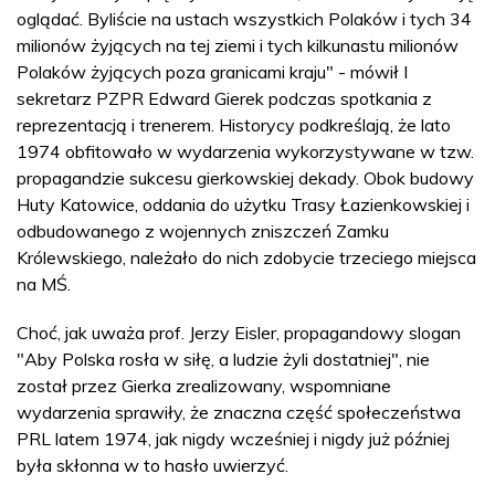
oglądać. Byliście na ustach wszystkich Polaków i tych 34
milionów żyjących na tej ziemi i tych kilkunastu milionów
Polaków żyjących poza granicami kraju" - mówił I
sekretarz PZPR Edward Gierek podczas spotkania z
reprezentacją i trenerem. Historycy podkreślają, że lato
1974 obfitowało w wydarzenia wykorzystywane w tzw.
propagandzie sukcesu gierkowskiej dekady. Obok budowy
Huty Katowice, oddania do użytku Trasy Łazienkowskiej i
odbudowanego z wojennych zniszczeń Zamku
Królewskiego, należało do nich zdobycie trzeciego miejsca
na MŚ.
Choć, jak uważa prof. Jerzy Eisler, propagandowy slogan
"Aby Polska rosła w siłę, a ludzie żyli dostatniej", nie
został przez Gierka zrealizowany, wspomniane
wydarzenia sprawiły, że znaczna część społeczeństwa
PRL latem 1974, jak nigdy wcześniej i nigdy już później
była skłonna w to hasło uwierzyć.