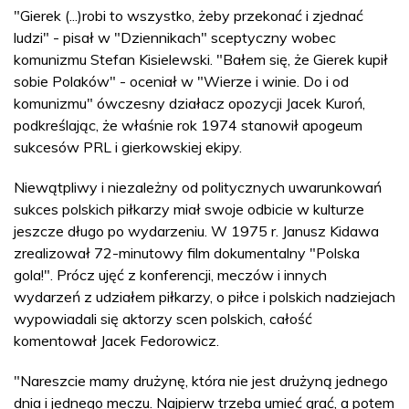
"Gierek (...)robi to wszystko, żeby przekonać i zjednać
ludzi" - pisał w "Dziennikach" sceptyczny wobec
komunizmu Stefan Kisielewski. "Bałem się, że Gierek kupił
sobie Polaków" - oceniał w "Wierze i winie. Do i od
komunizmu" ówczesny działacz opozycji Jacek Kuroń,
podkreślając, że właśnie rok 1974 stanowił apogeum
sukcesów PRL i gierkowskiej ekipy.
Niewątpliwy i niezależny od politycznych uwarunkowań
sukces polskich piłkarzy miał swoje odbicie w kulturze
jeszcze długo po wydarzeniu. W 1975 r. Janusz Kidawa
zrealizował 72-minutowy film dokumentalny "Polska
gola!". Prócz ujęć z konferencji, meczów i innych
wydarzeń z udziałem piłkarzy, o piłce i polskich nadziejach
wypowiadali się aktorzy scen polskich, całość
komentował Jacek Fedorowicz.
"Nareszcie mamy drużynę, która nie jest drużyną jednego
dnia i jednego meczu. Najpierw trzeba umieć grać, a potem