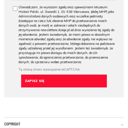
Oświadczam, że wyrażam zgodę oraz upoważniam Muzeum
Historii Polski, ul. Gwardii 1, 01-538 Warszawa, (dalej MHP) jako
Administratora danych osobowych oraz wszelkie podmioty
działające na rzecz lub zlecenie MHP do przetwarzania moich
danych osob. (e-mail) w zakresie i celach niezbędnych do
otrzymywania newslettera dzieje.pl od dnia wyrażenia tej zgody do
jej odwołania. Jestem świadomy/a, że mam prawo w dowolnym
momencie odwołać zgodę oraz że odwołanie zgody nie wpływa na
zgodność z prawem przetwarzania, którego dokonano na podstawie
zgody udzielonej przed jej wycofaniem. Jestem też świadomy/a, że
przysługuje mi prawo dostępu do moich danych, do ich
sprostowania, do ograniczenia przetwarzania, do przenoszenia
danych, do sprzeciwu wobec przetwarzania.
COPYRIGHT