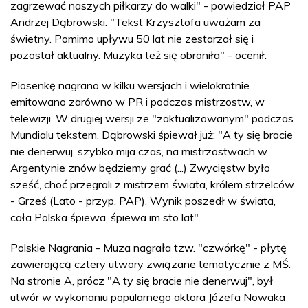
zagrzewać naszych piłkarzy do walki" - powiedział PAP
Andrzej Dąbrowski. "Tekst Krzysztofa uważam za
świetny. Pomimo upływu 50 lat nie zestarzał się i
pozostał aktualny. Muzyka też się obroniła" - ocenił.
Piosenkę nagrano w kilku wersjach i wielokrotnie
emitowano zarówno w PR i podczas mistrzostw, w
telewizji. W drugiej wersji ze "zaktualizowanym" podczas
Mundialu tekstem, Dąbrowski śpiewał już: "A ty się bracie
nie denerwuj, szybko mija czas, na mistrzostwach w
Argentynie znów będziemy grać (...) Zwycięstw było
sześć, choć przegrali z mistrzem świata, królem strzelców
- Grześ (Lato - przyp. PAP). Wynik poszedł w świata,
cała Polska śpiewa, śpiewa im sto lat".
Polskie Nagrania - Muza nagrała tzw. "czwórkę" - płytę
zawierającą cztery utwory związane tematycznie z MŚ.
Na stronie A, prócz "A ty się bracie nie denerwuj", był
utwór w wykonaniu popularnego aktora Józefa Nowaka