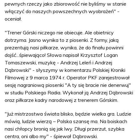
pewnych rzeczy jako zbiorowość nie byliśmy w stanie
włączyć do naszych powszechnych wyobrażeń" -
oceniał.
"Trener Górski niczego nie obiecuje. Ale obietnicy
dotrzyma. Jasno wynika to z piosenki. Z formy, jaką
prezentują nasi piłkarze, wynika, że do finału powinni
dojść...śpiewająco! Słowa napisał Krzysztof Logan
Tomaszewski, muzykę - Andrzej Leleń i Andrzej
Dąbrowski" - słyszymy w komentarzu Polskiej Kroniki
Filmowej z 9 marca 1974 r. Operator PKF zarejestrował
sesję nagraniową piosenki "A ty się bracie nie denerwuj"
w studiu Polskiego Radia. Wykonał ją Andrzej Dąbrowski
oraz piłkarze kadry narodowej z trenerem Górskim.
"Już mistrzostwa świata blisko, będzie wielka gra. Ludzie
mówią, ludzie wierzą – Polska szansę ma. Na boiskach
nasi chłopcy bronią się jak lwy. Długi przerzut, szybka
centra, oni albo my" - śpiewał Dąbrowski.