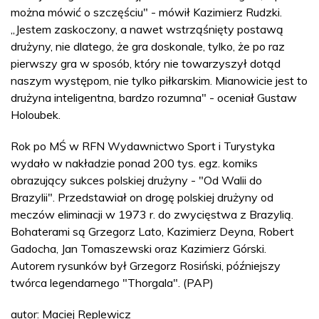
można mówić o szczęściu" - mówił Kazimierz Rudzki.
„Jestem zaskoczony, a nawet wstrząśnięty postawą
drużyny, nie dlatego, że gra doskonale, tylko, że po raz
pierwszy gra w sposób, który nie towarzyszył dotąd
naszym występom, nie tylko piłkarskim. Mianowicie jest to
drużyna inteligentna, bardzo rozumna" - oceniał Gustaw
Holoubek.
Rok po MŚ w RFN Wydawnictwo Sport i Turystyka
wydało w nakładzie ponad 200 tys. egz. komiks
obrazujący sukces polskiej drużyny - "Od Walii do
Brazylii". Przedstawiał on drogę polskiej drużyny od
meczów eliminacji w 1973 r. do zwycięstwa z Brazylią.
Bohaterami są Grzegorz Lato, Kazimierz Deyna, Robert
Gadocha, Jan Tomaszewski oraz Kazimierz Górski.
Autorem rysunków był Grzegorz Rosiński, późniejszy
twórca legendarnego "Thorgala". (PAP)
autor: Maciej Replewicz