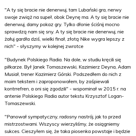
"A ty się bracie nie denerwuj, tam Lubański gra, nerwy
swoje zwiąż na supeł, obok Deynę ma. A ty się bracie nie
denerwuj, damy pokaz gry. Tylko dłonie ściśnij mocno
sprawdzą nam się sny. A ty się bracie nie denerwuj, nie
żałuj gardła dziś, wielki finał, złotą Nike wygra lepszy z
nich" - słyszymy w kolejnej zwrotce
"Budynek Polskiego Radia. Na dole, w studiu kręcili się
piłkarze. Był Janek Tomaszewski, Kazimierz Deyna, Adam
Musiał, trener Kazimierz Górski. Podszedłem do nich z
moim tekstem i zaproponowałem, by zaśpiewali
kontrrefren, a oni się zgodzili" - wspominał w 2015 r. na
antenie Polskiego Radia autor tekstu Krzysztof Logan-
Tomaszewski.
"Panował sympatyczny, radosny nastrój, jak to przed
mistrzostwami. Wszyscy wierzyliśmy, że osiągniemy
sukces. Cieszyłem się, że taka piosenka powstaje i będzie