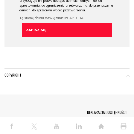
przysługuje mi prawo dostępu do moich danych, do ich
sprostowania, do ograniczenia przetwarzania, do przenoszenia
danych, do sprzeciwu wobec przetwarzania.
COPYRIGHT
Menu Footer
DEKLARACJA DOSTĘPNOŚCI
© COPYRIGHT PAP 2026