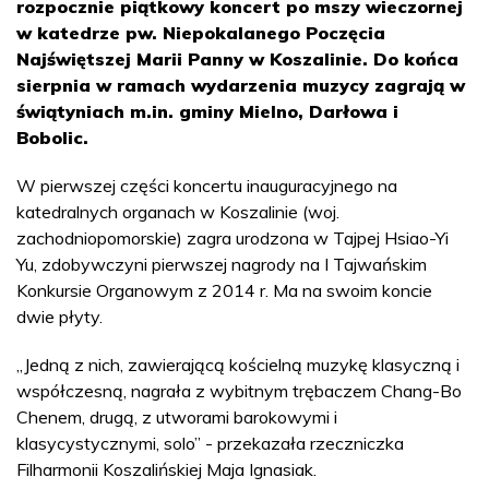
rozpocznie piątkowy koncert po mszy wieczornej
w katedrze pw. Niepokalanego Poczęcia
Najświętszej Marii Panny w Koszalinie. Do końca
sierpnia w ramach wydarzenia muzycy zagrają w
świątyniach m.in. gminy Mielno, Darłowa i
Bobolic.
W pierwszej części koncertu inauguracyjnego na
katedralnych organach w Koszalinie (woj.
zachodniopomorskie) zagra urodzona w Tajpej Hsiao-Yi
Yu, zdobywczyni pierwszej nagrody na I Tajwańskim
Konkursie Organowym z 2014 r. Ma na swoim koncie
dwie płyty.
„Jedną z nich, zawierającą kościelną muzykę klasyczną i
współczesną, nagrała z wybitnym trębaczem Chang-Bo
Chenem, drugą, z utworami barokowymi i
klasycystycznymi, solo” - przekazała rzeczniczka
Filharmonii Koszalińskiej Maja Ignasiak.