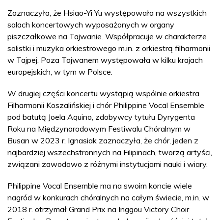
Zaznaczyła, że Hsiao-Yi Yu występowała na wszystkich
salach koncertowych wyposażonych w organy
piszczałkowe na Tajwanie. Współpracuje w charakterze
solistki i muzyka orkiestrowego m.in. z orkiestrą filharmonii
w Tajpej. Poza Tajwanem występowała w kilku krajach
europejskich, w tym w Polsce.
W drugiej części koncertu wystąpią wspólnie orkiestra
Filharmonii Koszalińskiej i chór Philippine Vocal Ensemble
pod batutą Joela Aquino, zdobywcy tytułu Dyrygenta
Roku na Międzynarodowym Festiwalu Chóralnym w
Busan w 2023 r. Ignasiak zaznaczyła, że chór, jeden z
najbardziej wszechstronnych na Filipinach, tworzą artyści,
związani zawodowo z różnymi instytucjami nauki i wiary.
Philippine Vocal Ensemble ma na swoim koncie wiele
nagród w konkurach chóralnych na całym świecie, m.in. w
2018 r. otrzymał Grand Prix na Inggou Victory Choir