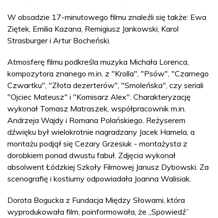
W obsadzie 17-minutowego filmu znaleźli się także: Ewa
Ziętek, Emilia Kazana, Remigiusz Jankowski, Karol
Strasburger i Artur Bocheński.
Atmosferę filmu podkreśla muzyka Michała Lorenca,
kompozytora znanego m.in. z "Krolla", "Psów", "Czarnego
Czwartku", "Złota dezerterów", "Smoleńska", czy seriali
"Ojciec Mateusz" i "Komisarz Alex". Charakteryzację
wykonał Tomasz Matraszek, współpracownik m.in.
Andrzeja Wajdy i Romana Polańskiego. Reżyserem
dźwięku był wielokrotnie nagradzany Jacek Hamela, a
montażu podjął się Cezary Grzesiuk - montażysta z
dorobkiem ponad dwustu fabuł. Zdjęcia wykonał
absolwent Łódzkiej Szkoły Filmowej Janusz Dybowski. Za
scenografię i kostiumy odpowiadała Joanna Walisiak.
Dorota Bogucka z Fundacja Między Słowami, która
wyprodukowała film, poinformowała, że „Spowiedź”