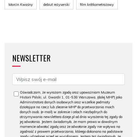
Marcin Kwaśny
debiut reżyserski
film krótkometrażowy
NEWSLETTER
Oświadczam, że wyrażam zgodę oraz upoważniam Muzeum
Historii Polski, ul. Gwardii 1, 01-538 Warszawa, (dalej MHP) jako
Administratora danych osobowych oraz wszelkie podmioty
działające na rzecz lub zlecenie MHP do przetwarzania moich
danych osob. (e-mail) w zakresie i celach niezbędnych do
otrzymywania newslettera dzieje.pl od dnia wyrażenia tej zgody do
jej odwołania. Jestem świadomy/a, że mam prawo w dowolnym
momencie odwołać zgodę oraz że odwołanie zgody nie wpływa na
zgodność z prawem przetwarzania, którego dokonano na podstawie
zgody udzielonej przed jej wycofaniem. Jestem też świadomy/a, że