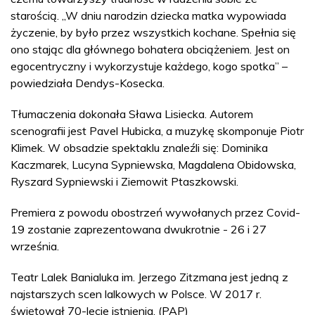
starością. „W dniu narodzin dziecka matka wypowiada
życzenie, by było przez wszystkich kochane. Spełnia się
ono stając dla głównego bohatera obciążeniem. Jest on
egocentryczny i wykorzystuje każdego, kogo spotka” –
powiedziała Dendys-Kosecka.
Tłumaczenia dokonała Sława Lisiecka. Autorem
scenografii jest Pavel Hubicka, a muzykę skomponuje Piotr
Klimek. W obsadzie spektaklu znaleźli się: Dominika
Kaczmarek, Lucyna Sypniewska, Magdalena Obidowska,
Ryszard Sypniewski i Ziemowit Ptaszkowski.
Premiera z powodu obostrzeń wywołanych przez Covid-
19 zostanie zaprezentowana dwukrotnie - 26 i 27
września.
Teatr Lalek Banialuka im. Jerzego Zitzmana jest jedną z
najstarszych scen lalkowych w Polsce. W 2017 r.
świętował 70-lecie istnienia. (PAP)