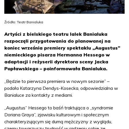
Źródło: Teatr Banialuka
Artyści z bielskiego teatru lalek Banialuka
rozpoczęli przygotowania do planowanej na
koniec września premiery spektaklu „Augustus”
niemieckiego pisarza Hermanna Hessego w
adaptacji i reżyserii dyrektora sceny Jacka
Popławskiego – poinformowała Banialuka.
„Będzie to pierwsza premiera w nowym sezonie” –
podała Katarzyna Dendys-Kosecka, odpowiedzialna w
Banialuce za kontakty z mediami.
„Augustus” Hessego to baśń traktująca o „syndromie
Doriana Graya”, zjawisku kulturowym i społecznym
charakteryzującym się dumą mężczyzny z wyglądu,
czemu towarzyszy trudność w radzeniu sobie ze