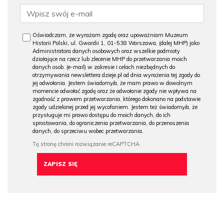
Oświadczam, że wyrażam zgodę oraz upoważniam Muzeum
Historii Polski, ul. Gwardii 1, 01-538 Warszawa, (dalej MHP) jako
Administratora danych osobowych oraz wszelkie podmioty
działające na rzecz lub zlecenie MHP do przetwarzania moich
danych osob. (e-mail) w zakresie i celach niezbędnych do
otrzymywania newslettera dzieje.pl od dnia wyrażenia tej zgody do
jej odwołania. Jestem świadomy/a, że mam prawo w dowolnym
momencie odwołać zgodę oraz że odwołanie zgody nie wpływa na
zgodność z prawem przetwarzania, którego dokonano na podstawie
zgody udzielonej przed jej wycofaniem. Jestem też świadomy/a, że
przysługuje mi prawo dostępu do moich danych, do ich
sprostowania, do ograniczenia przetwarzania, do przenoszenia
danych, do sprzeciwu wobec przetwarzania.