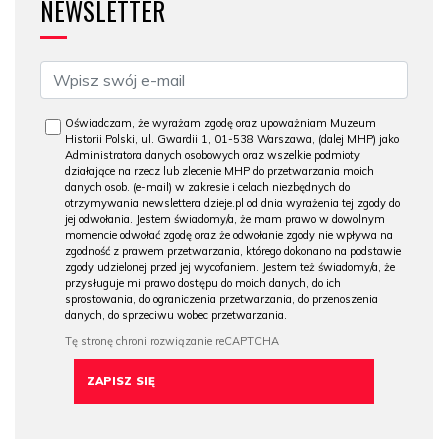
NEWSLETTER
Oświadczam, że wyrażam zgodę oraz upoważniam Muzeum
Historii Polski, ul. Gwardii 1, 01-538 Warszawa, (dalej MHP) jako
Administratora danych osobowych oraz wszelkie podmioty
działające na rzecz lub zlecenie MHP do przetwarzania moich
danych osob. (e-mail) w zakresie i celach niezbędnych do
otrzymywania newslettera dzieje.pl od dnia wyrażenia tej zgody do
jej odwołania. Jestem świadomy/a, że mam prawo w dowolnym
momencie odwołać zgodę oraz że odwołanie zgody nie wpływa na
zgodność z prawem przetwarzania, którego dokonano na podstawie
zgody udzielonej przed jej wycofaniem. Jestem też świadomy/a, że
przysługuje mi prawo dostępu do moich danych, do ich
sprostowania, do ograniczenia przetwarzania, do przenoszenia
danych, do sprzeciwu wobec przetwarzania.