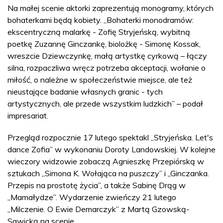
Na małej scenie aktorki zaprezentują monogramy, których
bohaterkami będą kobiety. „Bohaterki monodramów:
ekscentryczną malarkę - Zofię Stryjeńską, wybitną
poetkę Zuzannę Ginczankę, biolożkę - Simonę Kossak,
wreszcie Dziewczynkę, małą artystkę cyrkową – łączy
silna, rozpaczliwa wręcz potrzeba akceptacji, wołanie o
miłość, o należne w społeczeństwie miejsce, ale też
nieustające badanie własnych granic - tych
artystycznych, ale przede wszystkim ludzkich” – podał
impresariat.
Przegląd rozpocznie 17 lutego spektakl „Stryjeńska. Let's
dance Zofia” w wykonaniu Doroty Landowskiej. W kolejne
wieczory widzowie zobaczą Agnieszkę Przepiórską w
sztukach „Simona K. Wołająca na puszczy” i „Ginczanka.
Przepis na prostotę życia”, a także Sabinę Drąg w
„Mamałydze”. Wydarzenie zwieńczy 21 lutego
„Milczenie. O Ewie Demarczyk” z Martą Gzowską-
Sawicką na scenie.