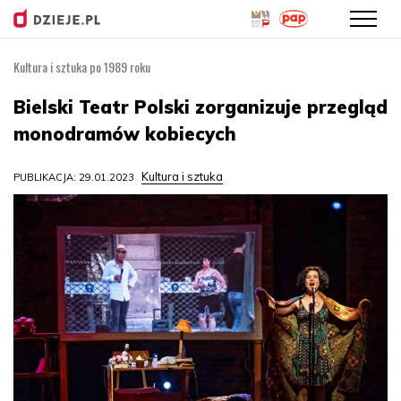
Kultura i sztuka po 1989 roku
Przejdź
do
Bielski Teatr Polski zorganizuje przegląd
treści
monodramów kobiecych
Kultura i sztuka
PUBLIKACJA: 29.01.2023