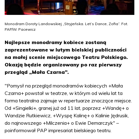
Monodram Doroty Landowskiej „Stryjeńska. Let’s Dance, Zofia”. Fot.
PAP/W. Pacewicz
Najlepsze monodramy kobiece zostaną
zaprezentowane w lutym bielskiej publiczności
na małej scenie miejscowego Teatru Polskiego.
Okazją będzie organizowany po raz pierwszy
przegląd „Mała Czarna”.
"Pomysł na przegląd monodramów kobiecych +Mała
Czarna+ powstał w teatrze, w którym od wielu lat ta
forma teatralna zajmuje w repertuarze znaczące miejsce.
Od +Singielki+, granej już od 11 lat, poprzez +Wandę+ o
Wandzie Rutkiewicz, +Wyspę Kalinę+ o Kalinie Jędrusik,
do najnowszego +Milczenia+ o Ewie Demarczyk" –
poinformował PAP impresariat bielskiego teatru.