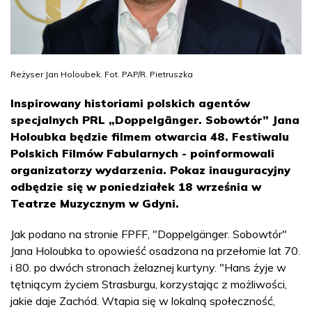
Reżyser Jan Holoubek. Fot. PAP/R. Pietruszka
Inspirowany historiami polskich agentów
specjalnych PRL „Doppelgänger. Sobowtór” Jana
Holoubka będzie filmem otwarcia 48. Festiwalu
Polskich Filmów Fabularnych - poinformowali
organizatorzy wydarzenia. Pokaz inauguracyjny
odbędzie się w poniedziałek 18 września w
Teatrze Muzycznym w Gdyni.
Jak podano na stronie FPFF, "Doppelgänger. Sobowtór"
Jana Holoubka to opowieść osadzona na przełomie lat 70.
i 80. po dwóch stronach żelaznej kurtyny. "Hans żyje w
tętniącym życiem Strasburgu, korzystając z możliwości,
jakie daje Zachód. Wtapia się w lokalną społeczność,