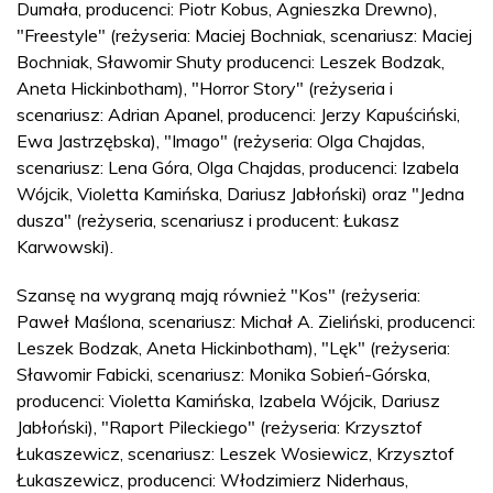
Dumała, producenci: Piotr Kobus, Agnieszka Drewno),
"Freestyle" (reżyseria: Maciej Bochniak, scenariusz: Maciej
Bochniak, Sławomir Shuty producenci: Leszek Bodzak,
Aneta Hickinbotham), "Horror Story" (reżyseria i
scenariusz: Adrian Apanel, producenci: Jerzy Kapuściński,
Ewa Jastrzębska), "Imago" (reżyseria: Olga Chajdas,
scenariusz: Lena Góra, Olga Chajdas, producenci: Izabela
Wójcik, Violetta Kamińska, Dariusz Jabłoński) oraz "Jedna
dusza" (reżyseria, scenariusz i producent: Łukasz
Karwowski).
Szansę na wygraną mają również "Kos" (reżyseria:
Paweł Maślona, scenariusz: Michał A. Zieliński, producenci:
Leszek Bodzak, Aneta Hickinbotham), "Lęk" (reżyseria:
Sławomir Fabicki, scenariusz: Monika Sobień-Górska,
producenci: Violetta Kamińska, Izabela Wójcik, Dariusz
Jabłoński), "Raport Pileckiego" (reżyseria: Krzysztof
Łukaszewicz, scenariusz: Leszek Wosiewicz, Krzysztof
Łukaszewicz, producenci: Włodzimierz Niderhaus,