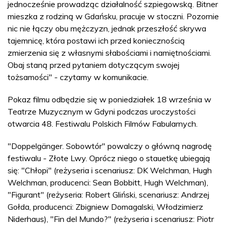
jednocześnie prowadząc działalność szpiegowską. Bitner
mieszka z rodziną w Gdańsku, pracuje w stoczni. Pozornie
nic nie łączy obu mężczyzn, jednak przeszłość skrywa
tajemnicę, która postawi ich przed koniecznością
zmierzenia się z własnymi słabościami i namiętnościami.
Obaj staną przed pytaniem dotyczącym swojej
tożsamości" - czytamy w komunikacie.
Pokaz filmu odbędzie się w poniedziałek 18 września w
Teatrze Muzycznym w Gdyni podczas uroczystości
otwarcia 48. Festiwalu Polskich Filmów Fabularnych.
"Doppelgänger. Sobowtór" powalczy o główną nagrodę
festiwalu - Złote Lwy. Oprócz niego o stauetkę ubiegają
się: "Chłopi" (reżyseria i scenariusz: DK Welchman, Hugh
Welchman, producenci: Sean Bobbitt, Hugh Welchman),
"Figurant" (reżyseria: Robert Gliński, scenariusz: Andrzej
Gołda, producenci: Zbigniew Domagalski, Włodzimierz
Niderhaus), "Fin del Mundo?" (reżyseria i scenariusz: Piotr