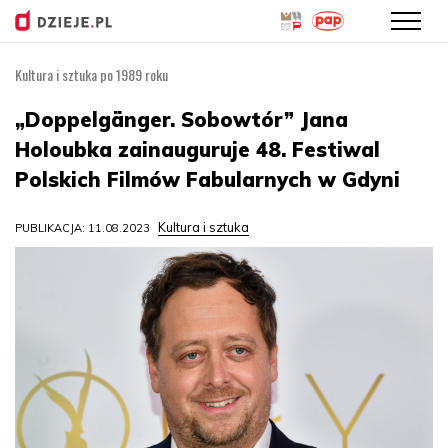
Kultura i sztuka po 1989 roku
Przejdź
do
„Doppelgänger. Sobowtór” Jana
treści
Holoubka zainauguruje 48. Festiwal
Polskich Filmów Fabularnych w Gdyni
Kultura i sztuka
PUBLIKACJA: 11.08.2023