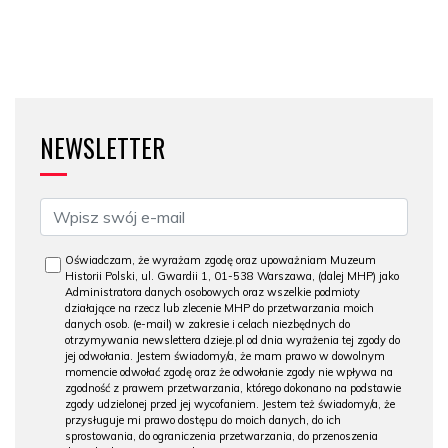
NEWSLETTER
Oświadczam, że wyrażam zgodę oraz upoważniam Muzeum
Historii Polski, ul. Gwardii 1, 01-538 Warszawa, (dalej MHP) jako
Administratora danych osobowych oraz wszelkie podmioty
działające na rzecz lub zlecenie MHP do przetwarzania moich
danych osob. (e-mail) w zakresie i celach niezbędnych do
otrzymywania newslettera dzieje.pl od dnia wyrażenia tej zgody do
jej odwołania. Jestem świadomy/a, że mam prawo w dowolnym
momencie odwołać zgodę oraz że odwołanie zgody nie wpływa na
zgodność z prawem przetwarzania, którego dokonano na podstawie
zgody udzielonej przed jej wycofaniem. Jestem też świadomy/a, że
przysługuje mi prawo dostępu do moich danych, do ich
sprostowania, do ograniczenia przetwarzania, do przenoszenia