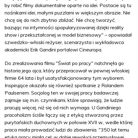
by robić filmy dokumentalne oparte na idei. Postacie są tu
nośnikami idei, małymi puzzlami w większym obrazie. Nie
chcę się do nich zbytnio zbliżać. Nie chcę tworzyć,
bazując na intymności spopularyzowanej dzięki reality
show i przekształconej w model biznesowy" – opowiadał
szwedzko-włoski reżyser, scenarzysta i wykładowca
akademicki Erik Gandini portalowi Cineuropa.
Do zrealizowania filmu "Świat po pracy" natchnęła go
historia jego ojca, który przepracował w pewnej włoskiej
firmie 64 lata i był usatysfakcjonowany tym wyborem.
Inspirujące okazało się również spotkanie z Rolandem
Paulsenem. Socjolog ten w swojej pracy badawczej
zajmuje się m.in. czynnikami, które sprawiają, że ludzie
pracują więcej, niż się od nich wymaga. U Gandiniego
pracoholizm ściśle łączy się z etyką stworzoną przez
purytańskich duchownych w połowie XVII w., wedle której
praca miała prowadzić ludzi do zbawienia. "350 lat temu
etyka pracy miała cel: w dobie rewolucji przemysłowej