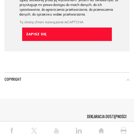
zgody udzielonej przed jej wycofaniem. Jestem też świadomy/a, że
przysługuje mi prawo dostępu do moich danych, do ich
sprostowania, do ograniczenia przetwarzania, do przenoszenia
danych, do sprzeciwu wobec przetwarzania.
COPYRIGHT
Menu Footer
DEKLARACJA DOSTĘPNOŚCI
© COPYRIGHT PAP 2026