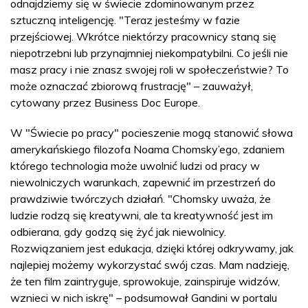
odnajdziemy się w świecie zdominowanym przez
sztuczną inteligencję. "Teraz jesteśmy w fazie
przejściowej. Wkrótce niektórzy pracownicy staną się
niepotrzebni lub przynajmniej niekompatybilni. Co jeśli nie
masz pracy i nie znasz swojej roli w społeczeństwie? To
może oznaczać zbiorową frustrację" – zauważył,
cytowany przez Business Doc Europe.
W "Świecie po pracy" pocieszenie mogą stanowić słowa
amerykańskiego filozofa Noama Chomsky’ego, zdaniem
którego technologia może uwolnić ludzi od pracy w
niewolniczych warunkach, zapewnić im przestrzeń do
prawdziwie twórczych działań. "Chomsky uważa, że
ludzie rodzą się kreatywni, ale ta kreatywność jest im
odbierana, gdy godzą się żyć jak niewolnicy.
Rozwiązaniem jest edukacja, dzięki której odkrywamy, jak
najlepiej możemy wykorzystać swój czas. Mam nadzieję,
że ten film zaintryguje, sprowokuje, zainspiruje widzów,
wznieci w nich iskrę" – podsumował Gandini w portalu