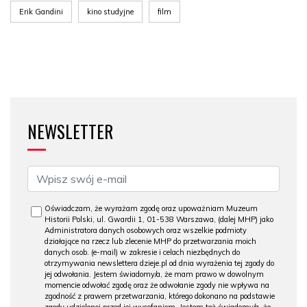
Erik Gandini
kino studyjne
film
NEWSLETTER
Oświadczam, że wyrażam zgodę oraz upoważniam Muzeum
Historii Polski, ul. Gwardii 1, 01-538 Warszawa, (dalej MHP) jako
Administratora danych osobowych oraz wszelkie podmioty
działające na rzecz lub zlecenie MHP do przetwarzania moich
danych osob. (e-mail) w zakresie i celach niezbędnych do
otrzymywania newslettera dzieje.pl od dnia wyrażenia tej zgody do
jej odwołania. Jestem świadomy/a, że mam prawo w dowolnym
momencie odwołać zgodę oraz że odwołanie zgody nie wpływa na
zgodność z prawem przetwarzania, którego dokonano na podstawie