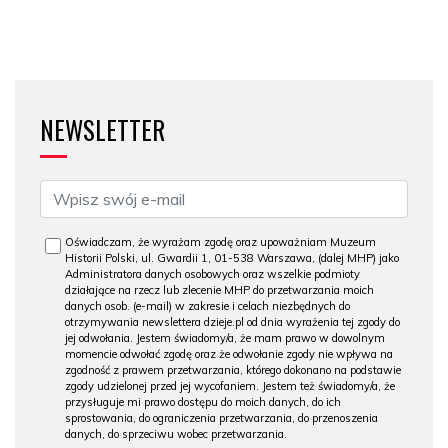
NEWSLETTER
Oświadczam, że wyrażam zgodę oraz upoważniam Muzeum
Historii Polski, ul. Gwardii 1, 01-538 Warszawa, (dalej MHP) jako
Administratora danych osobowych oraz wszelkie podmioty
działające na rzecz lub zlecenie MHP do przetwarzania moich
danych osob. (e-mail) w zakresie i celach niezbędnych do
otrzymywania newslettera dzieje.pl od dnia wyrażenia tej zgody do
jej odwołania. Jestem świadomy/a, że mam prawo w dowolnym
momencie odwołać zgodę oraz że odwołanie zgody nie wpływa na
zgodność z prawem przetwarzania, którego dokonano na podstawie
zgody udzielonej przed jej wycofaniem. Jestem też świadomy/a, że
przysługuje mi prawo dostępu do moich danych, do ich
sprostowania, do ograniczenia przetwarzania, do przenoszenia
danych, do sprzeciwu wobec przetwarzania.