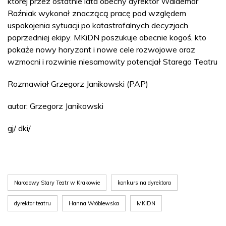
której przez ostatnie lata obecny dyrektor Waldemar
Raźniak wykonał znaczącą pracę pod względem
uspokojenia sytuacji po katastrofalnych decyzjach
poprzedniej ekipy. MKiDN poszukuje obecnie kogoś, kto
pokaże nowy horyzont i nowe cele rozwojowe oraz
wzmocni i rozwinie niesamowity potencjał Starego Teatru
Rozmawiał Grzegorz Janikowski (PAP)
autor: Grzegorz Janikowski
gj/ dki/
Narodowy Stary Teatr w Krakowie
konkurs na dyrektora
dyrektor teatru
Hanna Wróblewska
MKiDN