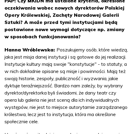
PAP: Czy MKiDN ma ustalone kryteria, określone
oczekiwania wobec nowych dyrektorów Polskiej
Opery Królewskiej, Zachęty Narodowej Galerii
Sztuki? A może przed tymi instytucjami będą
postawione nowe wymogi dotyczące np. zmiany
w sposobach funkcjonowania?
Hanna Wróblewska:
Poszukujemy osób, które wiedzą,
jaka jest misja danej instytucji i są gotowe do jej realizacji.
Instytucje kultury mają swoje "konstytucje" - to statuty, a
w nich dokładnie opisane są misje i powinności. Mają też
swoją historie, zespoły, publiczność i wyzwania, jakie
dyktuje teraźniejszość. Bardzo nam zależy, by wybrany
dyrektor/dyrektorka byli świadomi, że dany teatr czy
opera lub galeria nie jest sceną dla ich indywidualnych
występów, nie jest to miejsce autorytarnie zarządzanego
królestwa, lecz jest to instytucja, która ma określone
społecznie cele.