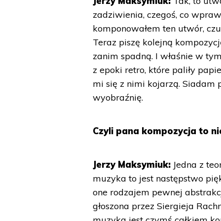
Jerzy Maksymiuk:
Tak, to ut
zadziwienia, czegoś, co wpraw
komponowałem ten utwór, czułe
Teraz piszę kolejną kompozycję
zanim spadną. I właśnie w tym
z epoki retro, które paliły pap
mi się z nimi kojarzą. Siadam 
wyobraźnię.
Czyli pana kompozycja to ni
Jerzy Maksymiuk:
Jedna z te
muzyka to jest następstwo pięk
one rodzajem pewnej abstrakcji
głoszona przez Siergieja Rach
muzyka jest czymś całkiem kon