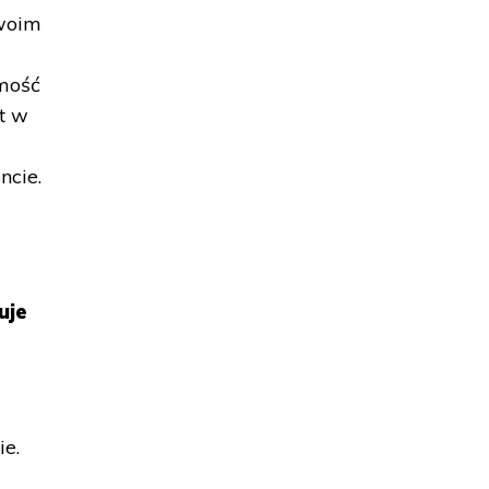
swoim
ć
omość
st w
ncie.
uje
ie.