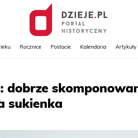
ieku
Rocznice
Postacie
Kalendaria
Artykuły
Przejdź
do
treści
: dobrze skomponowany
a sukienka