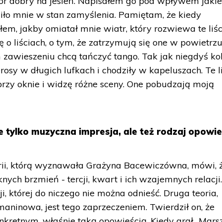
wór dobry na jesień. Napisałem go pod wpływem jaki
iło mnie w stan zamyślenia. Pamiętam, że kiedy
m, jakby omiatał mnie wiatr, który rozwiewa te liśc
 o liściach, o tym, że zatrzymują się one w powietrz
 zawieszeniu chcą tańczyć tango. Tak jak niegdyś ko
ierosy w długich lufkach i chodziły w kapeluszach. Te l
przy oknie i widzę różne sceny. One pobudzają moją
e tylko muzyczna impresja, ale też rodzaj opowie
orii, którą wyznawała Grażyna Bacewiczówna, mówi, 
nych brzmień - tercji, kwart i ich wzajemnych relacji
, której do niczego nie można odnieść. Druga teoria,
maninowa, jest tego zaprzeczeniem. Twierdził on, że
kretnym, właśnie taką opowieścią. Kiedy grał „Mars