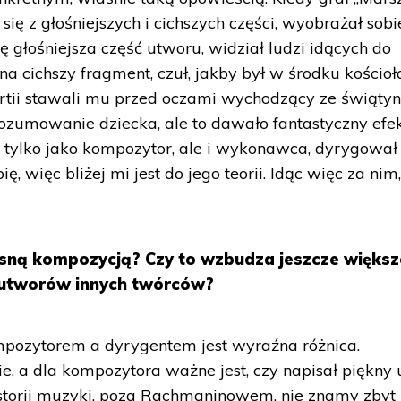
się z głośniejszych i cichszych części, wyobrażał sobi
 głośniejsza część utworu, widział ludzi idących do
na cichszy fragment, czuł, jakby był w środku kościoł
 partii stawali mu przed oczami wychodzący ze świątyn
rozumowanie dziecka, ale to dawało fantastyczny efek
tylko jako kompozytor, ale i wykonawca, dyrygował 
ię, więc bliżej mi jest do jego teorii. Idąc więc za nim
asną kompozycją? Czy to wzbudza jeszcze większ
 utworów innych twórców?
pozytorem a dyrygentem jest wyraźna różnica.
e, a dla kompozytora ważne jest, czy napisał piękny
 historii muzyki, poza Rachmaninowem, nie znamy zbyt