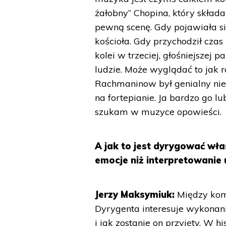
żałobny” Chopina, który składa 
pewną scenę. Gdy pojawiała się
kościoła. Gdy przychodził czas 
kolei w trzeciej, głośniejszej
ludzie. Może wyglądać to jak 
Rachmaninow był genialny nie 
na fortepianie. Ja bardzo go lub
szukam w muzyce opowieści.
A jak to jest dyrygować wł
emocje niż interpretowanie
Jerzy Maksymiuk:
Między kom
Dyrygenta interesuje wykonani
i jak zostanie on przyjęty. W