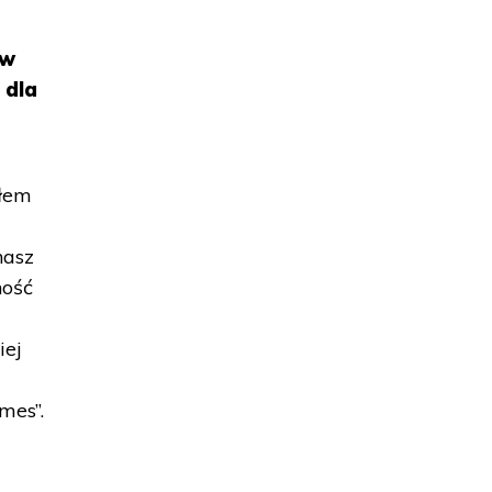
 w
 dla
ałem
nasz
ność
iej
mes”.