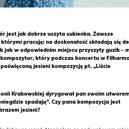
 jest jak dobrze uszyta sukienka. Zawsze
którymi pracuję: na doskonałość składają się de
tak jak w odpowiednim miejscu przyszyty guzik – 
i kompozytor, który podczas koncertu w Filharmo
oświęconą jesieni kompozycję pt. „Liście
monii Krakowskiej dyrygował pan swoim utworem
eniegdzie spadają”. Czy pana kompozycja jest
brazem jesieni?