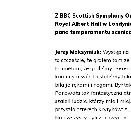
Z BBC Scottish Symphony O
Royal Albert Hall w Londyni
pana temperamentu scenic
Jerzy Maksymiuk:
Występ na 
to szczęście, że grałem tam ze
Pamiętam, że graliśmy „Serena
koronny utwór. Dostaliśmy taki
biła je rękami i nogami. Był ta
Panowała tak fantastyczna atmo
szaleli ludzie, którzy mieli m
przyszło czterech krytyków: z „
No i wszyscy byli zachwyceni.