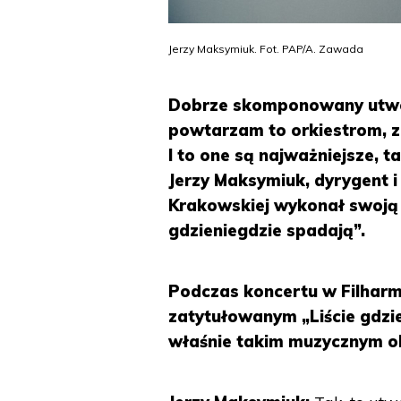
Jerzy Maksymiuk. Fot. PAP/A. Zawada
Dobrze skomponowany utwór
powtarzam to orkiestrom, z 
I to one są najważniejsze, 
Jerzy Maksymiuk, dyrygent 
Krakowskiej wykonał swoją p
gdzieniegdzie spadają”.
Podczas koncertu w Filhar
zatytułowanym „Liście gdzi
właśnie takim muzycznym o