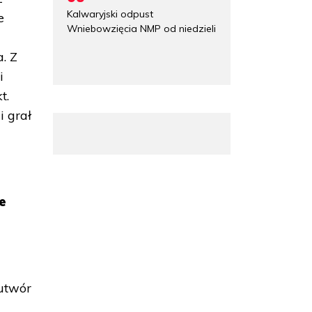
Kalwaryjski odpust
e
Wniebowzięcia NMP od niedzieli
a. Z
i
t.
i grał
,
e
 utwór