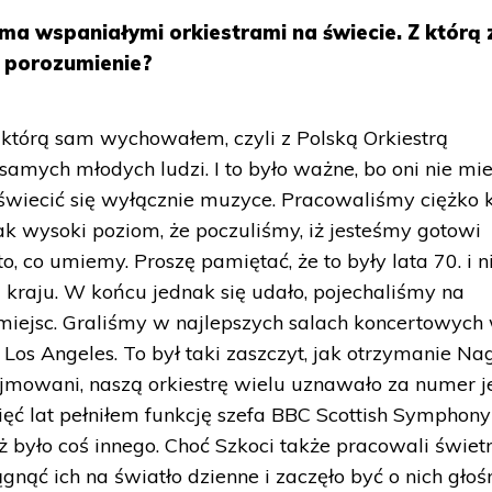
a wspaniałymi orkiestrami na świecie. Z którą 
e porozumienie?
 którą sam wychowałem, czyli z Polską Orkiestrą
samych młodych ludzi. I to było ważne, bo oni nie mie
poświecić się wyłącznie muzyce. Pracowaliśmy ciężko 
ak wysoki poziom, że poczuliśmy, iż jesteśmy gotowi
, co umiemy. Proszę pamiętać, że to były lata 70. i n
 kraju. W końcu jednak się udało, pojechaliśmy na
ch miejsc. Graliśmy w najlepszych salach koncertowych
Los Angeles. To był taki zaszczyt, jak otrzymanie Na
yjmowani, naszą orkiestrę wielu uznawało za numer 
sięć lat pełniłem funkcję szefa BBC Scottish Symphony
ż było coś innego. Choć Szkoci także pracowali świetn
gnąć ich na światło dzienne i zaczęło być o nich głoś