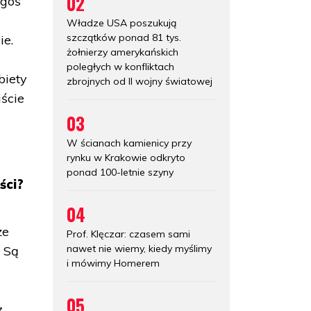
02
egoś
Władze USA poszukują
szczątków ponad 81 tys.
ie.
żołnierzy amerykańskich
u
poległych w konfliktach
biety
zbrojnych od II wojny światowej
iście
03
W ścianach kamienicy przy
rynku w Krakowie odkryto
ponad 100-letnie szyny
ści?
04
że
Prof. Klęczar: czasem sami
nawet nie wiemy, kiedy myślimy
. Są
i mówimy Homerem
05
z