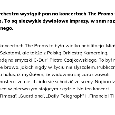
rchestra wystąpił pan na koncertach The Proms
e. To są niezwykle żywiołowe imprezy, w sam raz
znego.
koncertach The Proms to była wielka nobilitacja. Mi
 Szkotami, ale także z Polską Orkiestrę Kameralną.
dę na smyczki C-Dur” Piotra Czajkowskiego. To był 
e brawa, jakich nigdy w życiu nie słyszałem. Publicz
ki hałas, iż myślałem, że widownia się zaraz zawali.
sfera, że nie chciało się schodzić ze sceny. Najbardz
iejsca w pierwszym stojącym rzędzie. Na ten koncert
Timesa”, „Guardiana”, „Daily Telegraph” i „Financial Ti