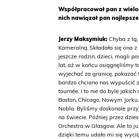
Współpracował pan z wielom
nich nawiązał pan najlepsz
Jerzy Maksymiuk:
Chyba z tą,
Kameralną. Składała się ona z 
jeszcze rodzin, dzieci, mogli 
lat, aż w końcu osiągnęliśmy t
wyjechać za granicę, pokazać to
bardzo chciano nas wypuścić z
tournée. I to nie do byle jaki
Boston, Chicago, Nowym Jorku, 
Nobla. Byliśmy doskonale prz
na świecie. Później przez dzie
Orchestra w Glasgow. Ale to ju
dzięki temu udało mi się wycią