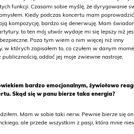
tych funkcji. Czasami sobie myślę, że dyrygowanie 
 pomysłem. Kiedy podczas koncertu mam poprowadzi
a moją kompozycję, bardzo się denerwuję. Mam świad
rtytury, to ten mój utwór wydaje mi się lepszy niż je
niebezpieczne. Poza tym wiem o nim więcej niż inny
y, w których zapisałem to, co czułem w danym mome
z publicznością, oddać jej moje zwiewne nastroje.
złowiekiem bardzo emocjonalnym, żywiołowo reag
tu. Skąd się w panu bierze taka energia?
odziłem. Mam w sobie taki nerw. Pewnie bierze się on
kiego, ale przede wszystkim z pasji, która mnie nies