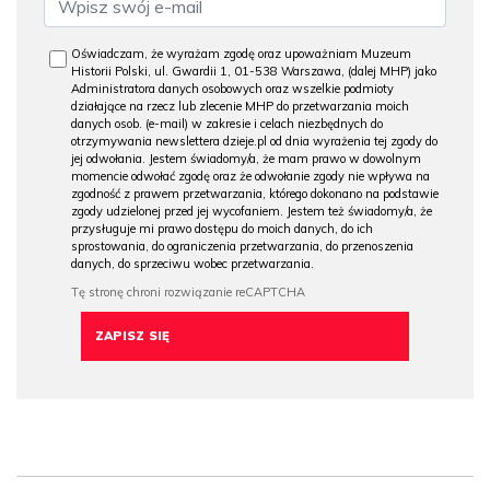
Oświadczam, że wyrażam zgodę oraz upoważniam Muzeum
Historii Polski, ul. Gwardii 1, 01-538 Warszawa, (dalej MHP) jako
Administratora danych osobowych oraz wszelkie podmioty
działające na rzecz lub zlecenie MHP do przetwarzania moich
danych osob. (e-mail) w zakresie i celach niezbędnych do
otrzymywania newslettera dzieje.pl od dnia wyrażenia tej zgody do
jej odwołania. Jestem świadomy/a, że mam prawo w dowolnym
momencie odwołać zgodę oraz że odwołanie zgody nie wpływa na
zgodność z prawem przetwarzania, którego dokonano na podstawie
zgody udzielonej przed jej wycofaniem. Jestem też świadomy/a, że
przysługuje mi prawo dostępu do moich danych, do ich
sprostowania, do ograniczenia przetwarzania, do przenoszenia
danych, do sprzeciwu wobec przetwarzania.