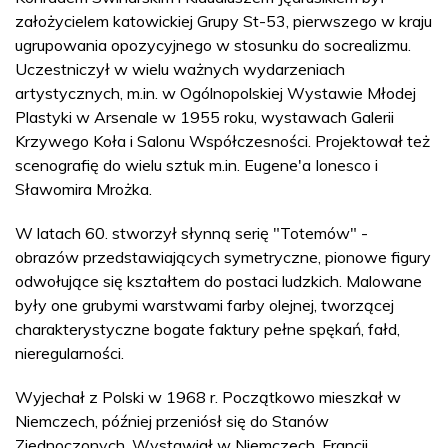
założycielem katowickiej Grupy St-53, pierwszego w kraju
ugrupowania opozycyjnego w stosunku do socrealizmu.
Uczestniczył w wielu ważnych wydarzeniach
artystycznych, m.in. w Ogólnopolskiej Wystawie Młodej
Plastyki w Arsenale w 1955 roku, wystawach Galerii
Krzywego Koła i Salonu Współczesności. Projektował też
scenografię do wielu sztuk m.in. Eugene'a Ionesco i
Sławomira Mrożka.
W latach 60. stworzył słynną serię "Totemów" -
obrazów przedstawiających symetryczne, pionowe figury
odwołujące się kształtem do postaci ludzkich. Malowane
były one grubymi warstwami farby olejnej, tworzącej
charakterystyczne bogate faktury pełne spękań, fałd,
nieregularności.
Wyjechał z Polski w 1968 r. Początkowo mieszkał w
Niemczech, później przeniósł się do Stanów
Zjednoczonych. Wystawiał w Niemczech, Francji,