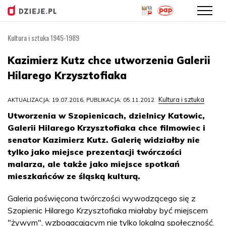
Kultura i sztuka 1945-1989
Przejdź
do
Kazimierz Kutz chce utworzenia Galerii
treści
Hilarego Krzysztofiaka
Kultura i sztuka
AKTUALIZACJA: 19.07.2016, PUBLIKACJA: 05.11.2012
Utworzenia w Szopienicach, dzielnicy Katowic,
Galerii Hilarego Krzysztofiaka chce filmowiec i
senator Kazimierz Kutz. Galerię widziałby nie
tylko jako miejsce prezentacji twórczości
malarza, ale także jako miejsce spotkań
mieszkańców ze śląską kulturą.
Galeria poświęcona twórczości wywodzącego się z
Szopienic Hilarego Krzysztofiaka miałaby być miejscem
"żywym", wzbogacającym nie tylko lokalną społeczność.