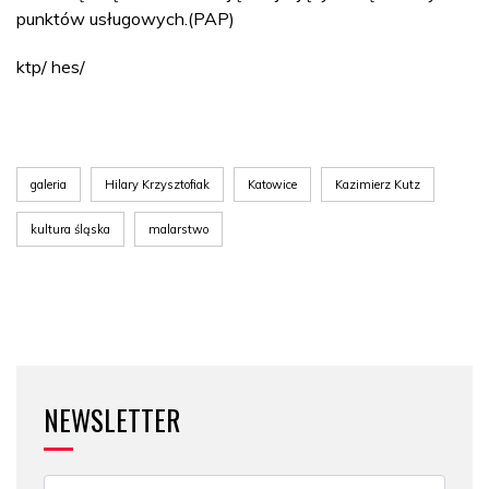
punktów usługowych.(PAP)
ktp/ hes/
galeria
Hilary Krzysztofiak
Katowice
Kazimierz Kutz
kultura śląska
malarstwo
NEWSLETTER