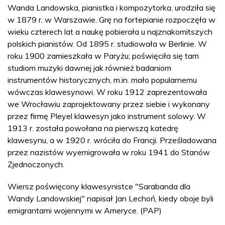
Wanda Landowska, pianistka i kompozytorka, urodziła się
w 1879 r. w Warszawie. Grę na fortepianie rozpoczęła w
wieku czterech lat a naukę pobierała u najznakomitszych
polskich pianistów. Od 1895 r. studiowała w Berlinie. W
roku 1900 zamieszkała w Paryżu; poświęciła się tam
studiom muzyki dawnej jak również badaniom
instrumentów historycznych, m.in. mało popularnemu
wówczas klawesynowi. W roku 1912 zaprezentowała
we Wrocławiu zaprojektowany przez siebie i wykonany
przez firmę Pleyel klawesyn jako instrument solowy. W
1913 r. została powołana na pierwszą katedrę
klawesynu, a w 1920 r. wróciła do Francji. Prześladowana
przez nazistów wyemigrowała w roku 1941 do Stanów
Zjednoczonych.
Wiersz poświęcony klawesynistce "Sarabanda dla
Wandy Landowskiej" napisał Jan Lechoń, kiedy oboje byli
emigrantami wojennymi w Ameryce. (PAP)