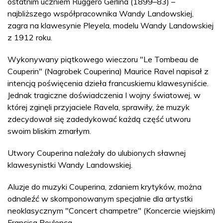
ostatnim uczniem Ruggero Gerlina (1899–83) –
najbliższego współpracownika Wandy Landowskiej,
zagra na klawesynie Pleyela, modelu Wandy Landowskiej
z 1912 roku.
Wykonywany piątkowego wieczoru "Le Tombeau de
Couperin" (Nagrobek Couperina) Maurice Ravel napisał z
intencją poświęcenia dzieła francuskiemu klawesyniście.
Jednak tragiczne doświadczenia I wojny światowej, w
której zginęli przyjaciele Ravela, sprawiły, że muzyk
zdecydował się zadedykować każdą część utworu
swoim bliskim zmarłym.
Utwory Couperina należały do ulubionych sławnej
klawesynistki Wandy Landowskiej.
Aluzje do muzyki Couperina, zdaniem krytyków, można
odnaleźć w skomponowanym specjalnie dla artystki
neoklasycznym "Concert champetre" (Koncercie wiejskim)
Francisa Poulenca.