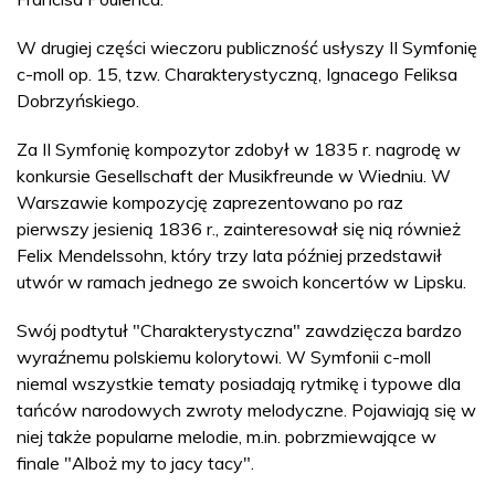
W drugiej części wieczoru publiczność usłyszy II Symfonię
c-moll op. 15, tzw. Charakterystyczną, Ignacego Feliksa
Dobrzyńskiego.
Za II Symfonię kompozytor zdobył w 1835 r. nagrodę w
konkursie Gesellschaft der Musikfreunde w Wiedniu. W
Warszawie kompozycję zaprezentowano po raz
pierwszy jesienią 1836 r., zainteresował się nią również
Felix Mendelssohn, który trzy lata później przedstawił
utwór w ramach jednego ze swoich koncertów w Lipsku.
Swój podtytuł "Charakterystyczna" zawdzięcza bardzo
wyraźnemu polskiemu kolorytowi. W Symfonii c-moll
niemal wszystkie tematy posiadają rytmikę i typowe dla
tańców narodowych zwroty melodyczne. Pojawiają się w
niej także popularne melodie, m.in. pobrzmiewające w
finale "Alboż my to jacy tacy".