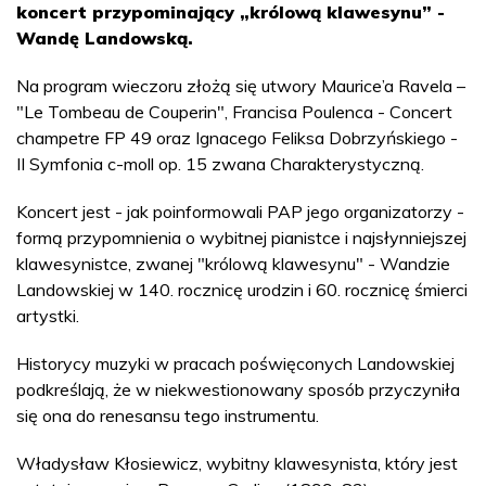
koncert przypominający „królową klawesynu” -
Wandę Landowską.
Na program wieczoru złożą się utwory Maurice’a Ravela –
"Le Tombeau de Couperin", Francisa Poulenca - Concert
champetre FP 49 oraz Ignacego Feliksa Dobrzyńskiego -
II Symfonia c-moll op. 15 zwana Charakterystyczną.
Koncert jest - jak poinformowali PAP jego organizatorzy -
formą przypomnienia o wybitnej pianistce i najsłynniejszej
klawesynistce, zwanej "królową klawesynu" - Wandzie
Landowskiej w 140. rocznicę urodzin i 60. rocznicę śmierci
artystki.
Historycy muzyki w pracach poświęconych Landowskiej
podkreślają, że w niekwestionowany sposób przyczyniła
się ona do renesansu tego instrumentu.
Władysław Kłosiewicz, wybitny klawesynista, który jest