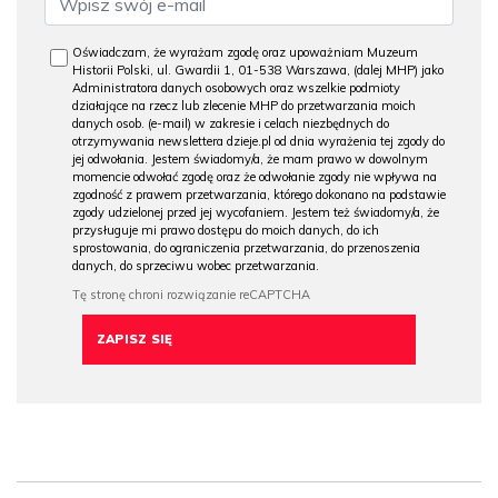
Oświadczam, że wyrażam zgodę oraz upoważniam Muzeum
Historii Polski, ul. Gwardii 1, 01-538 Warszawa, (dalej MHP) jako
Administratora danych osobowych oraz wszelkie podmioty
działające na rzecz lub zlecenie MHP do przetwarzania moich
danych osob. (e-mail) w zakresie i celach niezbędnych do
otrzymywania newslettera dzieje.pl od dnia wyrażenia tej zgody do
jej odwołania. Jestem świadomy/a, że mam prawo w dowolnym
momencie odwołać zgodę oraz że odwołanie zgody nie wpływa na
zgodność z prawem przetwarzania, którego dokonano na podstawie
zgody udzielonej przed jej wycofaniem. Jestem też świadomy/a, że
przysługuje mi prawo dostępu do moich danych, do ich
sprostowania, do ograniczenia przetwarzania, do przenoszenia
danych, do sprzeciwu wobec przetwarzania.