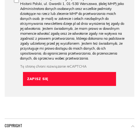
Historii Polski, ul. Gwardii 1, 01-538 Warszawa, (dalej MHP) jako
Administratora danych osobowych oraz wszelkie podmioty
działające na rzecz lub zlecenie MHP do przetwarzania moich
danych osob. (e-mail) w zakresie i celach niezbędnych do
otrzymywania newslettera dzieje.pl od dnia wyrażenia tej zgody do
jej odwołania. Jestem świadomy/a, że mam prawo w dowolnym
momencie odwołać zgodę oraz że odwołanie zgody nie wpływa na
zgodność z prawem przetwarzania, którego dokonano na podstawie
zgody udzielonej przed jej wycofaniem. Jestem też świadomy/a, że
przysługuje mi prawo dostępu do moich danych, do ich
sprostowania, do ograniczenia przetwarzania, do przenoszenia
danych, do sprzeciwu wobec przetwarzania.
COPYRIGHT