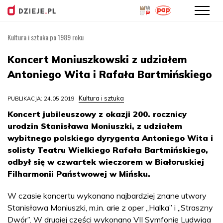
Kultura i sztuka po 1989 roku
Przejdź
do
Koncert Moniuszkowski z udziałem
treści
Antoniego Wita i Rafała Bartmińskiego
Kultura i sztuka
PUBLIKACJA: 24.05.2019
Koncert jubileuszowy z okazji 200. rocznicy
urodzin Stanisława Moniuszki, z udziałem
wybitnego polskiego dyrygenta Antoniego Wita i
solisty Teatru Wielkiego Rafała Bartmińskiego,
odbył się w czwartek wieczorem w Białoruskiej
Filharmonii Państwowej w Mińsku.
W czasie koncertu wykonano najbardziej znane utwory
Stanisława Moniuszki, m.in. arie z oper „Halka” i „Straszny
Dwór”. W drugiej części wykonano VII Symfonię Ludwiga