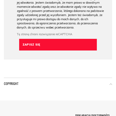
jej odwołania. Jestem świadomy/a, że mam prawo w dowolnym
momencie odwołać zgodę oraz że odwołanie zgody nie wpływa na
zgodność z prawem przetwarzania, którego dokonano na podstawie
zgody udzielonej przed jej wycofaniem. Jestem też świadomy/a, że
przysługuje mi prawo dostępu do moich danych, do ich
sprostowania, do ograniczenia przetwarzania, do przenoszenia
danych, do sprzeciwu wobec przetwarzania.
COPYRIGHT
Menu Footer
DEKLARACJA DOSTĘPNOŚCI