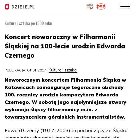
Kultura i sztuka po 1989 roku
Przejdź
do
Koncert noworoczny w Filharmonii
treści
Śląskiej na 100-lecie urodzin Edwarda
Czernego
Kultura i sztuka
PUBLIKACJA: 04.01.2017
Noworocznym koncertem Filharmonia Śląska w
Katowicach zainauguruje tegoroczne obchody
100. rocznicy urodzin kompozytora Edwarda
Czernego. W sobotę jego najsłynniejsze utwory
wykonają śląscy filharmonicy m.in. z
towarzyszeniem góralskich instrumentalistów.
Edward Czerny (1917-2003) to pochodzący ze Śląska
kompozytor, dyrygent, aranżer, multiinstrumentalista.