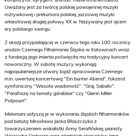
Uważany jest za twórcę polskiej powojennej muzyki
rozrywkowej i prekursora polskiej, jazzowej muzyki
orkiestrowej drugiej połowy XX w. Nazywany jest ojcem
ery polskiego swingu.
Z okazji przypadającej w czerwcu tego roku 100. rocznicy
urodzin Czernego Filharmonia Śląska w Katowicach wraz
z fundacją jego imienia poświęciła mu tradycyjny koncert
noworoczny. W sobotę muzycy wykonają
najpopularniejsze utwory bądź opracowania Czernego
m.in. uwerturę koncertową "Ein bunter Abend", fokstrot
symfoniczny "Wesoła wiadomość", "Graj, Sabało",
"Parafrazę na tematy góralskie" czy "Glenn Miller
Potpourri".
Melomani usłyszą je w wykonaniu śląskich filharmoników
pod batutą Mirosława Jacka Błaszczyka z
towarzyszeniem wokalistki Anny Serafińskiej, pianisty
Wojciecha Groborza oraz góralskich skrzypków Jana