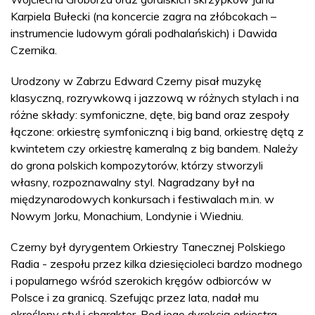
Karpiela Bułecki (na koncercie zagra na złóbcokach –
instrumencie ludowym górali podhalańskich) i Dawida
Czernika.
Urodzony w Zabrzu Edward Czerny pisał muzykę
klasyczną, rozrywkową i jazzową w różnych stylach i na
różne składy: symfoniczne, dęte, big band oraz zespoły
łączone: orkiestrę symfoniczną i big band, orkiestrę dętą z
kwintetem czy orkiestrę kameralną z big bandem. Należy
do grona polskich kompozytorów, którzy stworzyli
własny, rozpoznawalny styl. Nagradzany był na
międzynarodowych konkursach i festiwalach m.in. w
Nowym Jorku, Monachium, Londynie i Wiedniu.
Czerny był dyrygentem Orkiestry Tanecznej Polskiego
Radia - zespołu przez kilka dziesięcioleci bardzo modnego
i popularnego wśród szerokich kręgów odbiorców w
Polsce i za granicą. Szefując przez lata, nadał mu
określony styl i charakter. Pod jego dyrekcją orkiestra