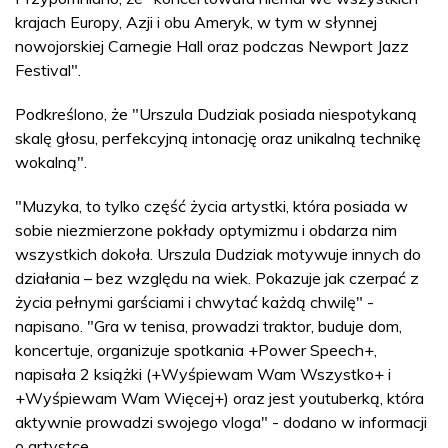
krajach Europy, Azji i obu Ameryk, w tym w słynnej
nowojorskiej Carnegie Hall oraz podczas Newport Jazz
Festival".
Podkreślono, że "Urszula Dudziak posiada niespotykaną
skalę głosu, perfekcyjną intonację oraz unikalną technikę
wokalną".
"Muzyka, to tylko część życia artystki, która posiada w
sobie niezmierzone pokłady optymizmu i obdarza nim
wszystkich dokoła. Urszula Dudziak motywuje innych do
działania – bez względu na wiek. Pokazuje jak czerpać z
życia pełnymi garściami i chwytać każdą chwilę" -
napisano. "Gra w tenisa, prowadzi traktor, buduje dom,
koncertuje, organizuje spotkania +Power Speech+,
napisała 2 książki (+Wyśpiewam Wam Wszystko+ i
+Wyśpiewam Wam Więcej+) oraz jest youtuberką, która
aktywnie prowadzi swojego vloga" - dodano w informacji
o artystce.