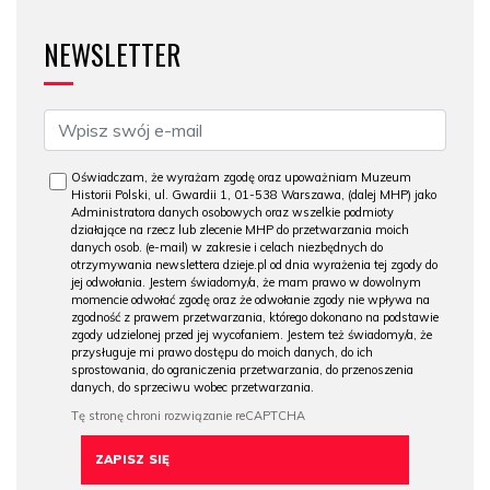
NEWSLETTER
Oświadczam, że wyrażam zgodę oraz upoważniam Muzeum
Historii Polski, ul. Gwardii 1, 01-538 Warszawa, (dalej MHP) jako
Administratora danych osobowych oraz wszelkie podmioty
działające na rzecz lub zlecenie MHP do przetwarzania moich
danych osob. (e-mail) w zakresie i celach niezbędnych do
otrzymywania newslettera dzieje.pl od dnia wyrażenia tej zgody do
jej odwołania. Jestem świadomy/a, że mam prawo w dowolnym
momencie odwołać zgodę oraz że odwołanie zgody nie wpływa na
zgodność z prawem przetwarzania, którego dokonano na podstawie
zgody udzielonej przed jej wycofaniem. Jestem też świadomy/a, że
przysługuje mi prawo dostępu do moich danych, do ich
sprostowania, do ograniczenia przetwarzania, do przenoszenia
danych, do sprzeciwu wobec przetwarzania.