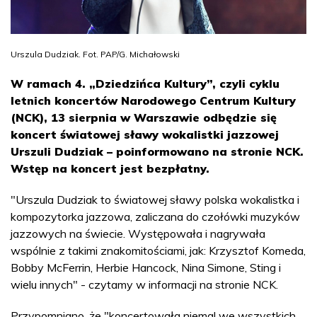
Urszula Dudziak. Fot. PAP/G. Michałowski
W ramach 4. „Dziedzińca Kultury”, czyli cyklu
letnich koncertów Narodowego Centrum Kultury
(NCK), 13 sierpnia w Warszawie odbędzie się
koncert światowej sławy wokalistki jazzowej
Urszuli Dudziak – poinformowano na stronie NCK.
Wstęp na koncert jest bezpłatny.
"Urszula Dudziak to światowej sławy polska wokalistka i
kompozytorka jazzowa, zaliczana do czołówki muzyków
jazzowych na świecie. Występowała i nagrywała
wspólnie z takimi znakomitościami, jak: Krzysztof Komeda,
Bobby McFerrin, Herbie Hancock, Nina Simone, Sting i
wielu innych" - czytamy w informacji na stronie NCK.
Przypomniano, że "koncertowała niemal we wszystkich