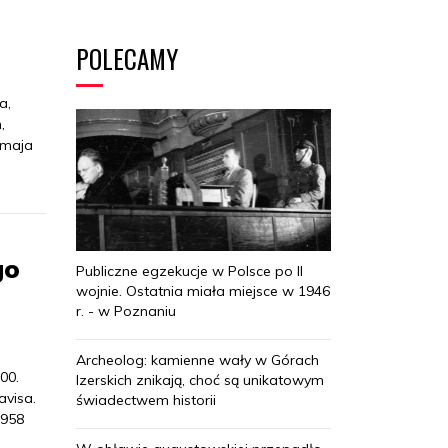
POLECAMY
a,
,
6 maja
go
Publiczne egzekucje w Polsce po II
wojnie. Ostatnia miała miejsce w 1946
r. - w Poznaniu
Archeolog: kamienne wały w Górach
00.
Izerskich znikają, choć są unikatowym
avisa.
świadectwem historii
1958