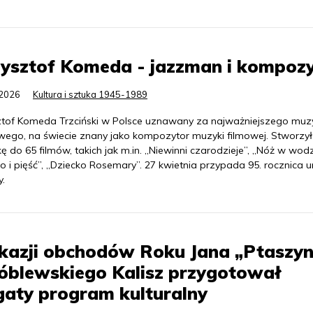
ysztof Komeda - jazzman i kompoz
.2026
Kultura i sztuka 1945-1989
ztof Komeda Trzciński w Polsce uznawany za najważniejszego muz
wego, na świecie znany jako kompozytor muzyki filmowej. Stworzył
 do 65 filmów, takich jak m.in. „Niewinni czarodzieje”, „Nóż w wodz
 i pięść”, „Dziecko Rosemary”. 27 kwietnia przypada 95. rocznica u
y.
kazji obchodów Roku Jana „Ptaszy
óblewskiego Kalisz przygotował
aty program kulturalny