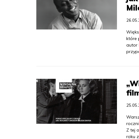
Mil
26.05
Więks
które 
autor 
przyp
„Wi
fil
25.05
Warsz
roczn
Z tej 
roku z