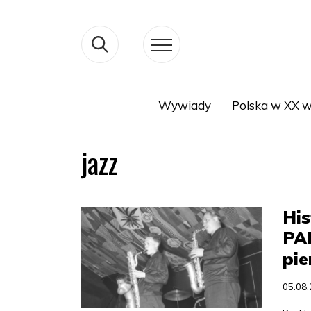
Wywiady
Polska w XX w
Search
jazz
His
PAP
pie
05.08