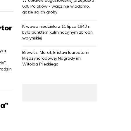
W obławie augustowskiej przepadło
600 Polaków - wciąż nie wiadomo,
gdzie są ich groby
ytor
Krwawa niedziela z 11 lipca 1943 r.
była punktem kulminacyjnym zbrodni
wołyńskiej
yka
Bilewicz, Marat, Eristavi laureatami
Międzynarodowej Nagrody im.
ie”,
Witolda Pileckiego
rodzin
na”