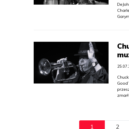
DeJoh
Charl
Garym
Chu
muz
25.07
Chuck
Good” 
przesz
zmarł
Pagination
1
2