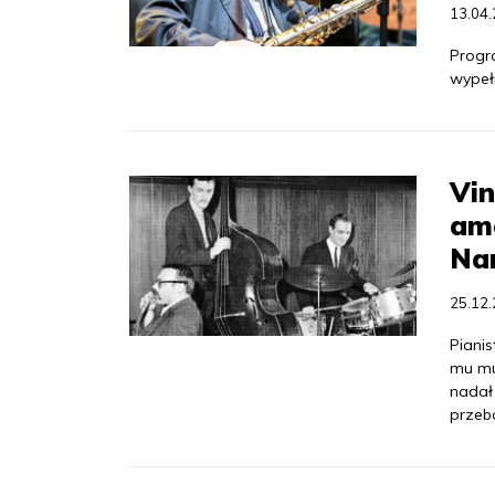
13.04
Progr
wypeł
Vin
am
Na
25.12
Pianis
mu mu
nadał
przebo