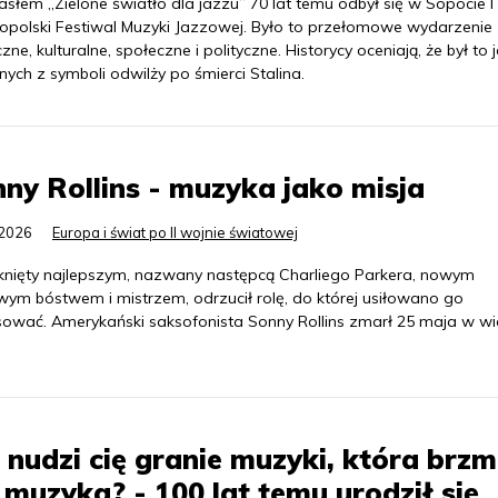
słem „Zielone światło dla jazzu” 70 lat temu odbył się w Sopocie I
opolski Festiwal Muzyki Jazzowej. Było to przełomowe wydarzenie
ne, kulturalne, społeczne i polityczne. Historycy oceniają, że był to 
ych z symboli odwilży po śmierci Stalina.
ny Rollins - muzyka jako misja
.2026
Europa i świat po II wojnie światowej
knięty najlepszym, nazwany następcą Charliego Parkera, nowym
wym bóstwem i mistrzem, odrzucił rolę, do której usiłowano go
ować. Amerykański saksofonista Sonny Rollins zmarł 25 maja w wi
 nudzi cię granie muzyki, która brzm
 muzyka? - 100 lat temu urodził się