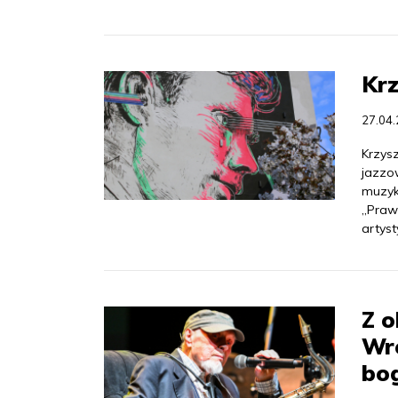
Krz
27.04
Krzys
jazzo
muzykę
„Prawo
artyst
Z o
Wr
bog