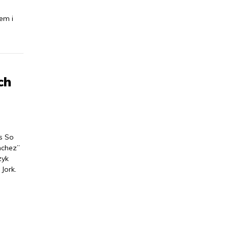
em i
ch
s So
nchez”
zyk
Jork.