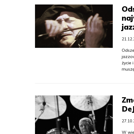
Ods
naj
ja
21.12
Odsze
jazzo
życie 
muszę
Zma
De
27.10
W wie