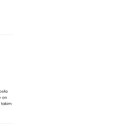
osła
e on
 takim