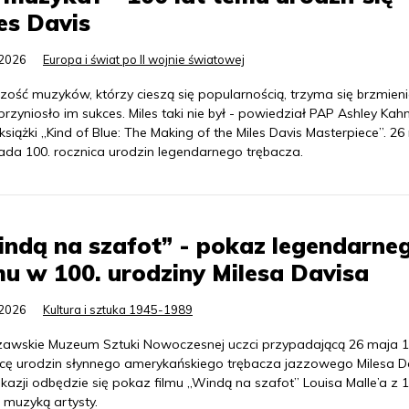
es Davis
.2026
Europa i świat po II wojnie światowej
zość muzyków, którzy cieszą się popularnością, trzyma się brzmieni
przyniosło im sukces. Miles taki nie był - powiedział PAP Ashley Kahn
książki „Kind of Blue: The Making of the Miles Davis Masterpiece”. 2
ada 100. rocznica urodzin legendarnego trębacza.
ndą na szafot” - pokaz legendarne
mu w 100. urodziny Milesa Davisa
.2026
Kultura i sztuka 1945-1989
awskie Muzeum Sztuki Nowoczesnej uczci przypadającą 26 maja 1
icę urodzin słynnego amerykańskiego trębacza jazzowego Milesa D
okazji odbędzie się pokaz filmu „Windą na szafot” Louisa Malle’a z 
 muzyką artysty.