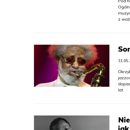
Pod ha
Ogóln
muzycz
z ważn
Son
31.05
Okrzy
jazzo
dopas
lat.
Nie
jak