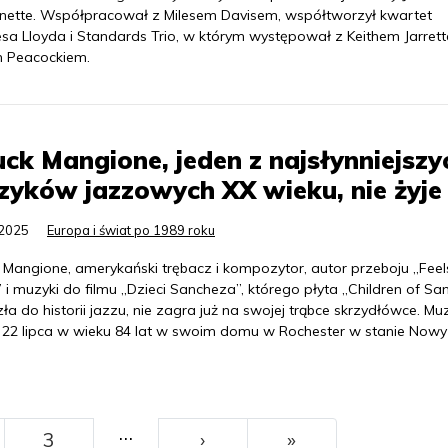
nette. Współpracował z Milesem Davisem, współtworzył kwartet
esa Lloyda i Standards Trio, w którym występował z Keithem Jarrett
 Peacockiem.
ck Mangione, jeden z najsłynniejszy
yków jazzowych XX wieku, nie żyje
.2025
Europa i świat po 1989 roku
 Mangione, amerykański trębacz i kompozytor, autor przeboju „Feel
i muzyki do filmu „Dzieci Sancheza”, którego płyta „Children of Sa
ła do historii jazzu, nie zagra już na swojej trąbce skrzydłówce. Mu
 22 lipca w wieku 84 lat w swoim domu w Rochester w stanie Nowy 
…
››
Ostatni
3
›
»