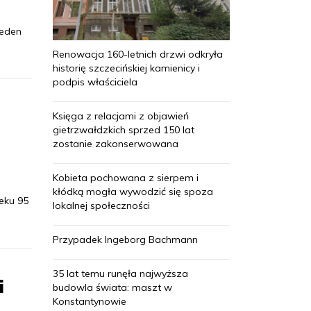
jeden
Renowacja 160-letnich drzwi odkryła
historię szczecińskiej kamienicy i
podpis właściciela
Księga z relacjami z objawień
gietrzwałdzkich sprzed 150 lat
zostanie zakonserwowana
Kobieta pochowana z sierpem i
kłódką mogła wywodzić się spoza
eku 95
lokalnej społeczności
Przypadek Ingeborg Bachmann
35 lat temu runęła najwyższa
i
budowla świata: maszt w
Konstantynowie