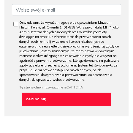
Oświadczam, że wyrażam zgodę oraz upoważniam Muzeum
Historii Polski, ul. Gwardii 1, 01-538 Warszawa, (dalej MHP) jako
Administratora danych osobowych oraz wszelkie podmioty
działające na rzecz lub zlecenie MHP do przetwarzania moich
danych osob. (e-mail) w zakresie i celach niezbędnych do
otrzymywania newslettera dzieje.pl od dnia wyrażenia tej zgody do
jej odwołania. Jestem świadomy/a, że mam prawo w dowolnym
momencie odwołać zgodę oraz że odwołanie zgody nie wpływa na
zgodność z prawem przetwarzania, którego dokonano na podstawie
zgody udzielonej przed jej wycofaniem. Jestem też świadomy/a, że
przysługuje mi prawo dostępu do moich danych, do ich
sprostowania, do ograniczenia przetwarzania, do przenoszenia
danych, do sprzeciwu wobec przetwarzania.