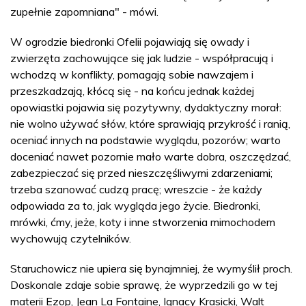
zupełnie zapomniana" - mówi.
W ogrodzie biedronki Ofelii pojawiają się owady i
zwierzęta zachowujące się jak ludzie - współpracują i
wchodzą w konflikty, pomagają sobie nawzajem i
przeszkadzają, kłócą się - na końcu jednak każdej
opowiastki pojawia się pozytywny, dydaktyczny morał:
nie wolno używać słów, które sprawiają przykrość i ranią,
oceniać innych na podstawie wyglądu, pozorów; warto
doceniać nawet pozornie mało warte dobra, oszczędzać,
zabezpieczać się przed nieszczęśliwymi zdarzeniami;
trzeba szanować cudzą pracę; wreszcie - że każdy
odpowiada za to, jak wygląda jego życie. Biedronki,
mrówki, ćmy, jeże, koty i inne stworzenia mimochodem
wychowują czytelników.
Staruchowicz nie upiera się bynajmniej, że wymyślił proch.
Doskonale zdaje sobie sprawę, że wyprzedzili go w tej
materii Ezop, Jean La Fontaine, Ignacy Krasicki, Walt