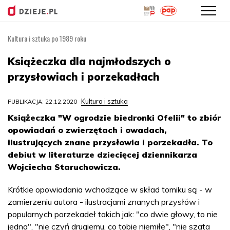
Kultura i sztuka po 1989 roku
Przejdź
do
Książeczka dla najmłodszych o
treści
przysłowiach i porzekadłach
Kultura i sztuka
PUBLIKACJA: 22.12.2020
Książeczka "W ogrodzie biedronki Ofelii" to zbiór
opowiadań o zwierzętach i owadach,
ilustrujących znane przysłowia i porzekadła. To
debiut w literaturze dziecięcej dziennikarza
Wojciecha Staruchowicza.
Krótkie opowiadania wchodzące w skład tomiku są - w
zamierzeniu autora - ilustracjami znanych przysłów i
popularnych porzekadeł takich jak: "co dwie głowy, to nie
jedna", "nie czyń drugiemu, co tobie niemiłe", "nie szata