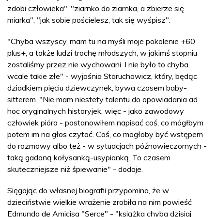
zdobi człowieka", "ziarnko do ziarnka, a zbierze się
miarka", "jak sobie pościelesz, tak się wyśpisz".
"Chyba wszyscy, mam tu na myśli moje pokolenie +60
plus+, a także ludzi trochę młodszych, w jakimś stopniu
zostaliśmy przez nie wychowani. I nie było to chyba
wcale takie złe" - wyjaśnia Staruchowicz, który, będąc
dziadkiem pięciu dziewczynek, bywa czasem baby-
sitterem. "Nie mam niestety talentu do opowiadania ad
hoc oryginalnych historyjek, więc - jako zawodowy
człowiek pióra - postanowiłem napisać coś, co mógłbym
potem im na głos czytać. Coś, co mogłoby być wstępem
do rozmowy albo też - w sytuacjach późnowieczornych -
taką gadaną kołysanką-usypianką. To czasem
skuteczniejsze niż śpiewanie" - dodaje.
Sięgając do własnej biografii przypomina, że w
dzieciństwie wielkie wrażenie zrobiła na nim powieść
Edmunda de Amicisa "Serce" - "książka chyba dzisiaj