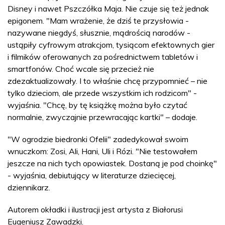
Disney i nawet Pszczółka Maja. Nie czuje się też jednak
epigonem. "Mam wrażenie, że dziś te przysłowia -
nazywane niegdyś, słusznie, mądrością narodów -
ustąpiły cyfrowym atrakcjom, tysiącom efektownych gier
i filmików oferowanych za pośrednictwem tabletów i
smartfonów. Choć wcale się przecież nie
zdezaktualizowały. I to właśnie chcę przypomnieć – nie
tylko dzieciom, ale przede wszystkim ich rodzicom" -
wyjaśnia. "Chcę, by tę książkę można było czytać
normalnie, zwyczajnie przewracając kartki" – dodaje.
"W ogrodzie biedronki Ofelii" zadedykował swoim
wnuczkom: Zosi, Ali, Hani, Uli i Rózi. "Nie testowałem
jeszcze na nich tych opowiastek. Dostaną je pod choinkę"
- wyjaśnia, debiutujący w literaturze dziecięcej,
dziennikarz.
Autorem okładki i ilustracji jest artysta z Białorusi
Eugeniusz Zawadzki.