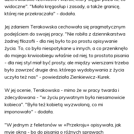
widoczne". "Miała kręgosłup i zasady, a także granicę,
której nie przekraczała" - dodała.
Jej zdaniem Terakowska cechowała się pragmatycznym
podejściem do swojej pracy. "Nie robiła z dziennikarstwa
żadnej filozofii - dla niej było to po prostu opisywanie
życia. To, co było niespotykane u innych, a co przeniknęło
do mojego krwioobiegu właśnie od niej, to prostota pisania
- dla niej styl miał być prosty, ale między wierszami trzeba
było zawrzeć drugie dno, którego wydobywania z życia
uczyła też nas" - powiedziała Zienkiewicz-Kurek.
W jej ocenie, Terakowska - mimo że w pracy twarda i
zdecydowana - "w życiu prywatnym była niesamowicie
kobieca". "Była też kobietą wyzwoloną, co mi
imponowało" - dodała.
"W jednym z felietonów w +Przekroju+ opisywała, jak
myje okna - bo do pisania o różnych sprawach