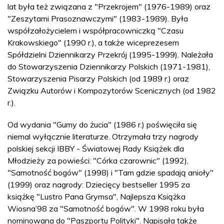
lat była też związana z "Przekrojem" (1976-1989) oraz
"Zeszytami Prasoznawczymi" (1983-1989). Była
współzałożycielem i współpracowniczką "Czasu
Krakowskiego" (1990 r.), a także wiceprezesem
Spółdzielni Dziennikarzy Przekrój (1995-1999). Należała
do Stowarzyszenia Dziennikarzy Polskich (1971-1981),
Stowarzyszenia Pisarzy Polskich (od 1989 r.) oraz
Związku Autorów i Kompozytorów Scenicznych (od 1982
r.).
Od wydania "Gumy do żucia" (1986 r.) poświęciła się
niemal wyłącznie literaturze. Otrzymała trzy nagrody
polskiej sekcji IBBY - Światowej Rady Książek dla
Młodzieży za powieści: "Córka czarownic" (1992),
"Samotność bogów" (1998) i "Tam gdzie spadają anioły"
(1999) oraz nagrody: Dziecięcy bestseller 1995 za
książkę "Lustro Pana Grymsa", Najlepsza Książka
Wiosna’98 za "Samotność bogów". W 1998 roku była
nominowana do "Paszportu Polityki". Napisała także