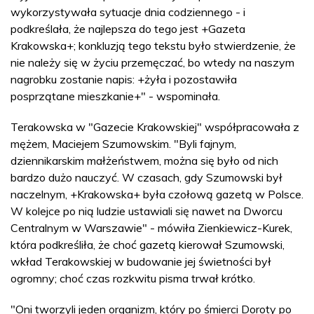
wykorzystywała sytuacje dnia codziennego - i
podkreślała, że najlepsza do tego jest +Gazeta
Krakowska+; konkluzją tego tekstu było stwierdzenie, że
nie należy się w życiu przemęczać, bo wtedy na naszym
nagrobku zostanie napis: +żyła i pozostawiła
posprzątane mieszkanie+" - wspominała.
Terakowska w "Gazecie Krakowskiej" współpracowała z
mężem, Maciejem Szumowskim. "Byli fajnym,
dziennikarskim małżeństwem, można się było od nich
bardzo dużo nauczyć. W czasach, gdy Szumowski był
naczelnym, +Krakowska+ była czołową gazetą w Polsce.
W kolejce po nią ludzie ustawiali się nawet na Dworcu
Centralnym w Warszawie" - mówiła Zienkiewicz-Kurek,
która podkreśliła, że choć gazetą kierował Szumowski,
wkład Terakowskiej w budowanie jej świetności był
ogromny; choć czas rozkwitu pisma trwał krótko.
"Oni tworzyli jeden organizm, który po śmierci Doroty po