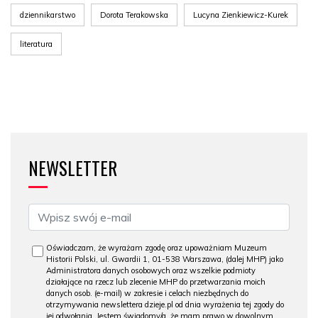
dziennikarstwo
Dorota Terakowska
Lucyna Zienkiewicz-Kurek
literatura
NEWSLETTER
Oświadczam, że wyrażam zgodę oraz upoważniam Muzeum
Historii Polski, ul. Gwardii 1, 01-538 Warszawa, (dalej MHP) jako
Administratora danych osobowych oraz wszelkie podmioty
działające na rzecz lub zlecenie MHP do przetwarzania moich
danych osob. (e-mail) w zakresie i celach niezbędnych do
otrzymywania newslettera dzieje.pl od dnia wyrażenia tej zgody do
jej odwołania. Jestem świadomy/a, że mam prawo w dowolnym