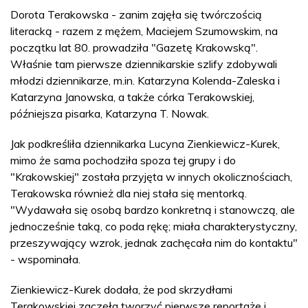
Dorota Terakowska - zanim zajęła się twórczością
literacką - razem z mężem, Maciejem Szumowskim, na
początku lat 80. prowadziła "Gazetę Krakowską".
Właśnie tam pierwsze dziennikarskie szlify zdobywali
młodzi dziennikarze, m.in. Katarzyna Kolenda-Zaleska i
Katarzyna Janowska, a także córka Terakowskiej,
późniejsza pisarka, Katarzyna T. Nowak.
Jak podkreśliła dziennikarka Lucyna Zienkiewicz-Kurek,
mimo że sama pochodziła spoza tej grupy i do
"Krakowskiej" została przyjęta w innych okolicznościach,
Terakowska również dla niej stała się mentorką.
"Wydawała się osobą bardzo konkretną i stanowczą, ale
jednocześnie taką, co poda rękę; miała charakterystyczny,
przeszywający wzrok, jednak zachęcała nim do kontaktu"
- wspominała.
Zienkiewicz-Kurek dodała, że pod skrzydłami
Terakowskiej zaczęła tworzyć pierwsze reportaże i