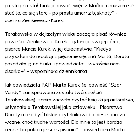
prostu przestał funkcjonować, więc z Maćkiem musiało się
stać to, co się stało - po prostu umarł z tęsknoty" -
oceniła Zienkiewicz-Kurek.
Terakowska w dojrzałym wieku zaczęła pisać również
powieści. Zienkiewicz-Kurek czytała je swojej córce,
pisarce Marcie Kurek, w jej dzieciństwie. "Kiedyś
przyszłam do redakcji z pięciomiesięczną Martą; Dorota
posadziła ją na biurku i powiedziała: +wyrośnie nam
pisarka+" - wspominała dziennikarka.
Jak powiedziała PAP Marta Kurek (jej powieść "Szał
Vandy" zainspirowana została twórczością
Terakowskiej), zanim zaczęła czytać książki jej autorstwa,
usłyszała o Terakowskiej jako człowieku. "Pisarstwo
Doroty może być bliskie czytelnikowi, bo niesie bardzo
ważne, choć trudne wartości. Dla mnie to jest bardzo
cenne, bo pokazuje sens pisania" - powiedziała Marta.