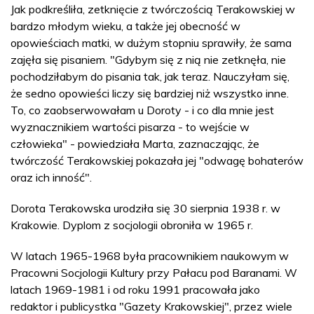
Jak podkreśliła, zetknięcie z twórczością Terakowskiej w
bardzo młodym wieku, a także jej obecność w
opowieściach matki, w dużym stopniu sprawiły, że sama
zajęła się pisaniem. "Gdybym się z nią nie zetknęła, nie
pochodziłabym do pisania tak, jak teraz. Nauczyłam się,
że sedno opowieści liczy się bardziej niż wszystko inne.
To, co zaobserwowałam u Doroty - i co dla mnie jest
wyznacznikiem wartości pisarza - to wejście w
człowieka" - powiedziała Marta, zaznaczając, że
twórczość Terakowskiej pokazała jej "odwagę bohaterów
oraz ich inność".
Dorota Terakowska urodziła się 30 sierpnia 1938 r. w
Krakowie. Dyplom z socjologii obroniła w 1965 r.
W latach 1965-1968 była pracownikiem naukowym w
Pracowni Socjologii Kultury przy Pałacu pod Baranami. W
latach 1969-1981 i od roku 1991 pracowała jako
redaktor i publicystka "Gazety Krakowskiej", przez wiele