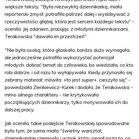
większe teksty. "Była niezwykłą dziennikarką, miała
reporterski zmysł; potrafiła patrzeć dalej i wydobywać z
rzeczywistości głębię, która jest sercem każdego tekstu" -
oceniła. Jej zdaniem, pracując z młodymi dziennikarzami,
Terakowska "dawała im przestrzeń".
"Nie była osobą, która głaskała, bardzo dużo wymagała,
ale jednocześnie potrafiła wykorzystać potencjał
młodych, dobrać temat do człowieka, bo wiedziała, co kto
robi dobrze, i od razu to wyłapywała. Kiedy przynosiło się
zebrany materiał, mówiła: +to jest super+, cieszyła się" -
powiedziała Zienkiewicz-Kurek i dodała, że Terakowska -
mimo silnego charakteru - nie krytykowała
początkujących dziennikarzy, tylko motywowała ich do
dalszej pracy.
Jak oceniła, takie podejście Terakowskiej spowodowane
było tym, że sama miała "świetny warsztat,
dziennikarskie rzemiosło i wzrok, który sięgał poza to, co