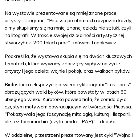
Na wystawie prezentowane są mniej znane prace
artysty - litografie. "Picassa po obrazach rozpozna każdy,
a my skupiliśmy się na mniej znanej dziedzinie sztuki, czyli
na litografii. W trakcie swojej działalności artystycznej
stworzył ok. 200 takich prac"- mówiła Topolewicz.
Podkreśliła, że wystawa skupia się na dwóch kluczowych
tematach, które wywarły znaczący wpływ na życie
artysty i jego dzieła: wojnie i pokoju oraz walkach byków.
Białostocką ekspozycję otwiera cykl litografii "Los Toros"
obrazujących walki byków, które powstały w latach 60.
ubiegłego wieku. Kuratorka powiedziała, że corrida była
częstym motywem powracającym w twórczości Picassa.
"Pokazywała jego fascynację mitologią, kulturą Hiszpanii,
ale też tauromachią (czyli corridą - PAP)" - dodała.
W oddzielnej przestrzeni prezentowany jest cykl "Wojna i