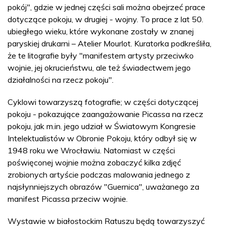
pokój", gdzie w jednej części sali można obejrzeć prace
dotyczące pokoju, w drugiej - wojny. To prace z lat 50.
ubiegłego wieku, które wykonane zostały w znanej
paryskiej drukarni – Atelier Mourlot. Kuratorka podkreśliła,
że te litografie były "manifestem artysty przeciwko
wojnie, jej okrucieństwu, ale też świadectwem jego
działalności na rzecz pokoju".
Cyklowi towarzyszą fotografie; w części dotyczącej
pokoju - pokazujące zaangażowanie Picassa na rzecz
pokoju, jak m.in. jego udział w Światowym Kongresie
Intelektualistów w Obronie Pokoju, który odbył się w
1948 roku we Wrocławiu. Natomiast w części
poświęconej wojnie można zobaczyć kilka zdjęć
zrobionych artyście podczas malowania jednego z
najsłynniejszych obrazów "Guernica", uważanego za
manifest Picassa przeciw wojnie.
Wystawie w białostockim Ratuszu będą towarzyszyć