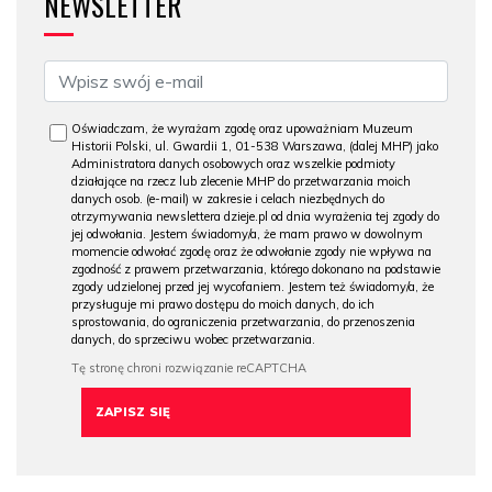
NEWSLETTER
Oświadczam, że wyrażam zgodę oraz upoważniam Muzeum
Historii Polski, ul. Gwardii 1, 01-538 Warszawa, (dalej MHP) jako
Administratora danych osobowych oraz wszelkie podmioty
działające na rzecz lub zlecenie MHP do przetwarzania moich
danych osob. (e-mail) w zakresie i celach niezbędnych do
otrzymywania newslettera dzieje.pl od dnia wyrażenia tej zgody do
jej odwołania. Jestem świadomy/a, że mam prawo w dowolnym
momencie odwołać zgodę oraz że odwołanie zgody nie wpływa na
zgodność z prawem przetwarzania, którego dokonano na podstawie
zgody udzielonej przed jej wycofaniem. Jestem też świadomy/a, że
przysługuje mi prawo dostępu do moich danych, do ich
sprostowania, do ograniczenia przetwarzania, do przenoszenia
danych, do sprzeciwu wobec przetwarzania.