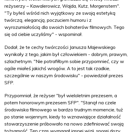
reżyserzy – Kawalerowicz, Wajda, Kutz, Morgenstern".
"Ty byłeś wśród nich wyjątkowy ze swoją estetyką
twórczą, elegancją, poczuciem humoru i z
wyrozumiałością dla swoich bohaterów filmowych. Tego
się od ciebie uczyliśmy" - wspominał.
Dodał, że te cechy twórczości Janusza Majewskiego
wynikały z tego, jakim był człowiekiem - dobrym, prawym,
szlachetnym. "Nie potrafiłbym sobie przypomnieć, czy w
ogóle miałeś jakichś wrogów. A to jest tak rzadkie,
szczególnie w naszym środowisku" - powiedział prezes
SFP.
Przypomniał, że reżyser "był wieloletnim prezesem, a
potem honorowym prezesem SFP". "Stanął na czele
środowiska filmowego w bardzo trudnym momencie, tuż
po stanie wojennym, kiedy to wznawiające działalność
stowarzyszenie próbowało na nowo zdefiniować swoją
tożsamość. Ten czas wymagał jasnej wizji, sporej dozy