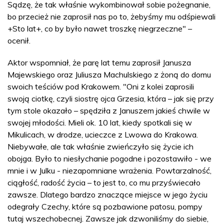
Sądzę, że tak właśnie wykombinował sobie pożegnanie,
bo przecież nie zaprosił nas po to, żebyśmy mu odśpiewali
+Sto lat+, co by było nawet troszkę niegrzeczne" –
ocenił.
Aktor wspomniał, że parę lat temu zaprosił Janusza
Majewskiego oraz Juliusza Machulskiego z żoną do domu
swoich teściów pod Krakowem. "Oni z kolei zaprosili
swoją ciotkę, czyli siostrę ojca Grzesia, która – jak się przy
tym stole okazało – spędziła z Januszem jakieś chwile w
swojej młodości. Mieli ok. 10 lat, kiedy spotkali się w
Mikulicach, w drodze, ucieczce z Lwowa do Krakowa.
Niebywałe, ale tak właśnie zwieńczyło się życie ich
obojga. Było to niesłychanie pogodne i pozostawiło - we
mnie i w Julku - niezapomniane wrażenia. Powtarzalność,
ciągłość, radość życia – to jest to, co mu przyświecało
zawsze. Dlatego bardzo znaczące miejsce w jego życiu
odegrały Czechy, które są pozbawione patosu, pompy
tutaj wszechobecnej. Zawsze jak dzwoniliśmy do siebie,