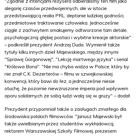
"Zgodnie z intencjami reżysera odbieraliśmy ten film jako
alegorię czasów przedwojennych, ale w istocie
przedstawiającą realia PRL: deptanie ludzkiej godności,
przedmiotowe traktowanie człowieka. Jednocześnie
ciągle z zachwytem smakujemy odtworzone tam detale,
psychologiczną głębię postaci i wybitne kreacje aktorskie"
– podkreślił prezydent Andrzej Duda. Wymienił także
tytuły kilku innych dzieł Majewskiego, między innymi
"Sprawę Gorgonowej", "Lekcję martwego języka" i serial
"Królowa Bona". "Nie ma chyba widza w Polsce, który by
nie znał C.K. Dezerterów – filmu w szwejkowskiej
konwencji, który bawi do łez, a jednocześnie niesie
otuchę, że pozornie niewzruszone imperia pod wpływem
oporu solidarnych ze sobą ludzi walą się w gruzy" – dodał.
Prezydent przypomniał także o zasługach zmarłego dla
środowiska polskich filmowców. "Janusz Majewski był
także uwielbianym przez studentów wykładowcą,
rektorem Warszawskiej Szkoły Filmowej, prezesem