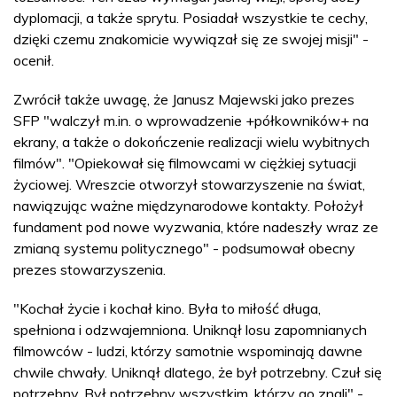
dyplomacji, a także sprytu. Posiadał wszystkie te cechy,
dzięki czemu znakomicie wywiązał się ze swojej misji" -
ocenił.
Zwrócił także uwagę, że Janusz Majewski jako prezes
SFP "walczył m.in. o wprowadzenie +półkowników+ na
ekrany, a także o dokończenie realizacji wielu wybitnych
filmów". "Opiekował się filmowcami w ciężkiej sytuacji
życiowej. Wreszcie otworzył stowarzyszenie na świat,
nawiązując ważne międzynarodowe kontakty. Położył
fundament pod nowe wyzwania, które nadeszły wraz ze
zmianą systemu politycznego" - podsumował obecny
prezes stowarzyszenia.
"Kochał życie i kochał kino. Była to miłość długa,
spełniona i odzwajemniona. Uniknął losu zapomnianych
filmowców - ludzi, którzy samotnie wspominają dawne
chwile chwały. Uniknął dlatego, że był potrzebny. Czuł się
potrzebny. Był potrzebny wszystkim, którzy go znali" -