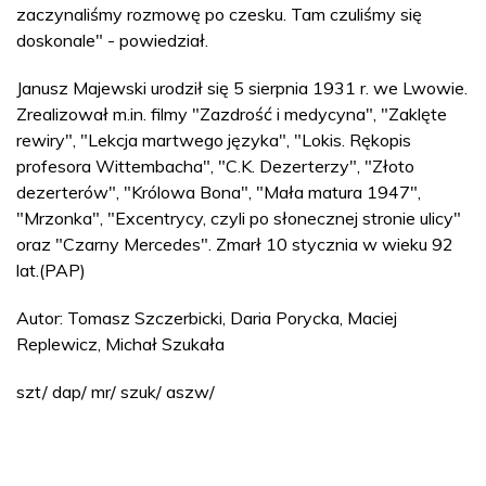
zaczynaliśmy rozmowę po czesku. Tam czuliśmy się
doskonale" - powiedział.
Janusz Majewski urodził się 5 sierpnia 1931 r. we Lwowie.
Zrealizował m.in. filmy "Zazdrość i medycyna", "Zaklęte
rewiry", "Lekcja martwego języka", "Lokis. Rękopis
profesora Wittembacha", "C.K. Dezerterzy", "Złoto
dezerterów", "Królowa Bona", "Mała matura 1947",
"Mrzonka", "Excentrycy, czyli po słonecznej stronie ulicy"
oraz "Czarny Mercedes". Zmarł 10 stycznia w wieku 92
lat.(PAP)
Autor: Tomasz Szczerbicki, Daria Porycka, Maciej
Replewicz, Michał Szukała
szt/ dap/ mr/ szuk/ aszw/