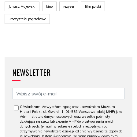
Janusz Majewski
kino
reżyser
film polski
uroczystości pogrzebowe
NEWSLETTER
Oświadczam, że wyrażam zgodę oraz upoważniam Muzeum
Historii Polski, ul. Gwardii 1, 01-538 Warszawa, (dalej MHP) jako
Administratora danych osobowych oraz wszelkie podmioty
działające na rzecz lub zlecenie MHP do przetwarzania moich
danych osob. (e-mail) w zakresie i celach niezbędnych do
otrzymywania newslettera dzieje.pl od dnia wyrażenia tej zgody do
jej odwołania. Jestem świadomy/a, że mam prawo w dowolnym