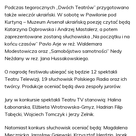
Podczas tegorocznych „Dwóch Teatrów” przygotowano
także wieczór ukraiński. W sobotę w Pawilonie pod
Kurtyną – Muzeum Arsenał ukraińską poezję czytać będą
Katarzyna Dąbrowska i Andrzej Mastalerz, a potem
zaprezentowane zostaną słuchowiska „Na początku i na
końcu czasów” Pavlo Arje w reż. Waldemara
Modestowicza oraz „Samobójstwo samotności” Nedy
Neżdany w rez. Jana Hussakowskiego.
O nagrodę festiwalu ubiegać się będzie 12 spektakli
Teatru Telewizji, 19 słuchowisk Polskiego Radia oraz ich
twórcy. Produkcje oceniać będą dwa zespoły jurorów.
Jury w konkursie spektakli Teatru TV stanowią: Halina
Łabonarska, Elżbieta Wrotnowska-Gmyz, Hadrian Filip
Tabęcki, Wojciech Tomczyk i Jerzy Zelnik.
Natomiast konkurs słuchowisk oceniać będą: Magdalena
Miecznicka, Jarosław Gajewski, Krzysztof Herdzin, Jacek