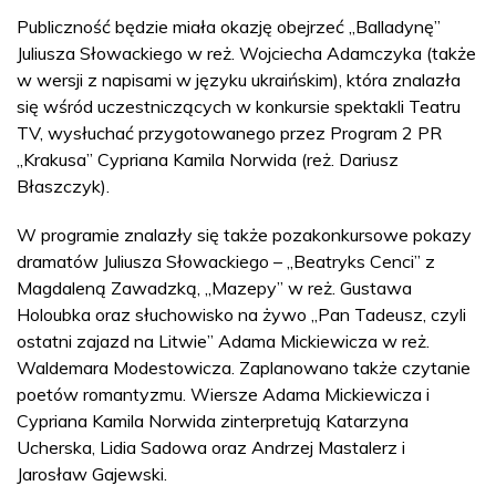
Publiczność będzie miała okazję obejrzeć „Balladynę”
Juliusza Słowackiego w reż. Wojciecha Adamczyka (także
w wersji z napisami w języku ukraińskim), która znalazła
się wśród uczestniczących w konkursie spektakli Teatru
TV, wysłuchać przygotowanego przez Program 2 PR
„Krakusa” Cypriana Kamila Norwida (reż. Dariusz
Błaszczyk).
W programie znalazły się także pozakonkursowe pokazy
dramatów Juliusza Słowackiego – „Beatryks Cenci” z
Magdaleną Zawadzką, „Mazepy” w reż. Gustawa
Holoubka oraz słuchowisko na żywo „Pan Tadeusz, czyli
ostatni zajazd na Litwie” Adama Mickiewicza w reż.
Waldemara Modestowicza. Zaplanowano także czytanie
poetów romantyzmu. Wiersze Adama Mickiewicza i
Cypriana Kamila Norwida zinterpretują Katarzyna
Ucherska, Lidia Sadowa oraz Andrzej Mastalerz i
Jarosław Gajewski.