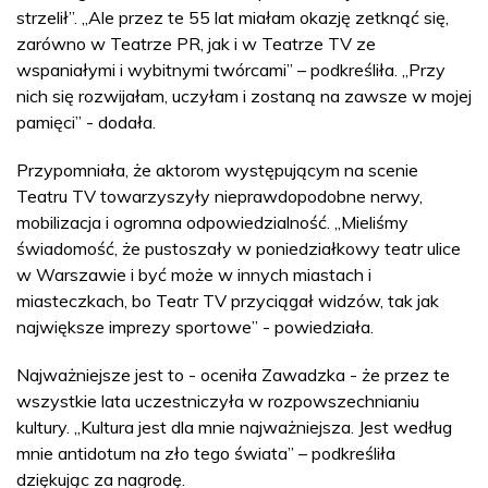
strzelił”. „Ale przez te 55 lat miałam okazję zetknąć się,
zarówno w Teatrze PR, jak i w Teatrze TV ze
wspaniałymi i wybitnymi twórcami” – podkreśliła. „Przy
nich się rozwijałam, uczyłam i zostaną na zawsze w mojej
pamięci” - dodała.
Przypomniała, że aktorom występującym na scenie
Teatru TV towarzyszyły nieprawdopodobne nerwy,
mobilizacja i ogromna odpowiedzialność. „Mieliśmy
świadomość, że pustoszały w poniedziałkowy teatr ulice
w Warszawie i być może w innych miastach i
miasteczkach, bo Teatr TV przyciągał widzów, tak jak
największe imprezy sportowe” - powiedziała.
Najważniejsze jest to - oceniła Zawadzka - że przez te
wszystkie lata uczestniczyła w rozpowszechnianiu
kultury. „Kultura jest dla mnie najważniejsza. Jest według
mnie antidotum na zło tego świata” – podkreśliła
dziękując za nagrodę.