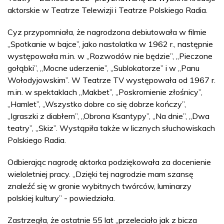
aktorskie w Teatrze Telewizji i Teatrze Polskiego Radia.
Cyz przypomniała, że nagrodzona debiutowała w filmie
„Spotkanie w bajce”, jako nastolatka w 1962 r., następnie
występowała m.in. w „Rozwodów nie będzie”, „Pieczone
gołąbki”, „Mocne uderzenie”, „Sublokatorze” i w „Panu
Wołodyjowskim”. W Teatrze TV występowała od 1967 r.
m.in. w spektaklach „Makbet”, „Poskromienie złośnicy”,
„Hamlet”, „Wszystko dobre co się dobrze kończy”,
„Igraszki z diabłem”, „Obrona Ksantypy”, „Na dnie”, „Dwa
teatry”, „Skiz”. Wystąpiła także w licznych słuchowiskach
Polskiego Radia.
Odbierając nagrodę aktorka podziękowała za docenienie
wieloletniej pracy. „Dzięki tej nagrodzie mam szansę
znaleźć się w gronie wybitnych twórców, luminarzy
polskiej kultury” - powiedziała.
Zastrzegła, że ostatnie 55 lat „przeleciało jak z bicza