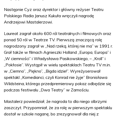
Następnie Cyz oraz dyrektor i główny reżyser Teatru
Polskiego Radia Janusz Kukuła wręczyli nagrodę
Andrzejowi Mastalerzowi.
Laureat zagrał około 600 ról teatralnych i filmowych oraz
ponad 50 ról w Teatrze TV. Pierwszą znaczącą rolę
nagrodzony zagrał w „Nad rzeką, której nie ma” w 1991 r.
Grał także w filmach Agnieszki Holland „Europa, Europa” i
„W ciemności” i Władysława Pasikowskiego, – „Kroll” i
„Pokłosie”. Wystąpił w wielu spektaklach Teatru TV m.in.
w „Ciemno”, „Piękno”, „Bigda idzie!”. Wyreżyserował
spektakl „Komedianci, czyli Konrad nie żyje” Bronisława
Wildsteina, którego przedpremierowy pokaz odbędzie się
podczas festiwalu „Dwa Teatry” w Zamościu.
Mastalerz powiedział, że nagroda to dla niego olbrzymi
zaszczyt. Przypomniał, że za rolę w pierwszym spektaklu
dostał w szkole naganę, bo zrezygnował dla niej z