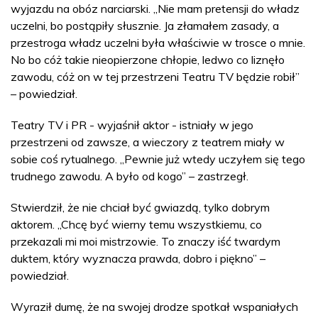
wyjazdu na obóz narciarski. „Nie mam pretensji do władz
uczelni, bo postąpiły słusznie. Ja złamałem zasady, a
przestroga władz uczelni była właściwie w trosce o mnie.
No bo cóż takie nieopierzone chłopie, ledwo co liznęło
zawodu, cóż on w tej przestrzeni Teatru TV będzie robił”
– powiedział.
Teatry TV i PR - wyjaśnił aktor - istniały w jego
przestrzeni od zawsze, a wieczory z teatrem miały w
sobie coś rytualnego. „Pewnie już wtedy uczyłem się tego
trudnego zawodu. A było od kogo” – zastrzegł.
Stwierdził, że nie chciał być gwiazdą, tylko dobrym
aktorem. „Chcę być wierny temu wszystkiemu, co
przekazali mi moi mistrzowie. To znaczy iść twardym
duktem, który wyznacza prawda, dobro i piękno” –
powiedział.
Wyraził dumę, że na swojej drodze spotkał wspaniałych