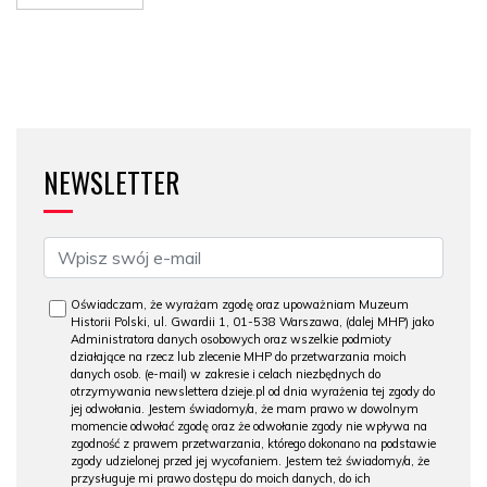
NEWSLETTER
Oświadczam, że wyrażam zgodę oraz upoważniam Muzeum
Historii Polski, ul. Gwardii 1, 01-538 Warszawa, (dalej MHP) jako
Administratora danych osobowych oraz wszelkie podmioty
działające na rzecz lub zlecenie MHP do przetwarzania moich
danych osob. (e-mail) w zakresie i celach niezbędnych do
otrzymywania newslettera dzieje.pl od dnia wyrażenia tej zgody do
jej odwołania. Jestem świadomy/a, że mam prawo w dowolnym
momencie odwołać zgodę oraz że odwołanie zgody nie wpływa na
zgodność z prawem przetwarzania, którego dokonano na podstawie
zgody udzielonej przed jej wycofaniem. Jestem też świadomy/a, że
przysługuje mi prawo dostępu do moich danych, do ich