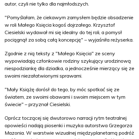
autor, czyli nie tylko dla najmłodszych.
"Pomyślałam, że ciekawym zamysłem będzie obsadzenie
w roli Małego Księcia kogoś dojrzałego. Krzysztof
Ciesielski wydawał mi się idealny do tej roli, a pomysł
pociągnął za sobą całą koncepcję" – wyjaśniła reżyserka.
Zgodnie z nią teksty z "Małego Księcia" ze sceny
wypowiadają członkowie rodziny szykujący urodzinową
niespodziankę dla dziadka, a jednocześnie mierzący się ze
swoimi niezałatwionymi sprawami.
"Mały Książę dorósł do tego, by móc spotkać się ze
światem, ze swoimi obawami i swoim miejscem w tym
świecie" – przyznał Ciesielski.
Oprócz toczącej się dwutorowo narracji rytm teatralnej
opowieści nadają piosenki i muzyka autorstwa Grzegorza
Mazonia. W warstwie wizualnej międzyplanetarną podróż