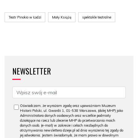
Teatr Pinokio w Łodzi
Mały Książę
spektakle teatralne
NEWSLETTER
Oświadczam, że wyrażam zgodę oraz upoważniam Muzeum
Historii Polski, ul. Gwardii 1, 01-538 Warszawa, (dalej MHP) jako
Administratora danych osobowych oraz wszelkie podmioty
działające na rzecz lub zlecenie MHP do przetwarzania moich
danych osob. (e-mail) w zakresie i celach niezbędnych do
otrzymywania newslettera dzieje.pl od dnia wyrażenia tej zgody do
jej odwołania. Jestem świadomy/a, że mam prawo w dowolnym