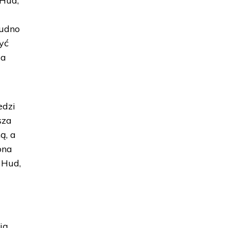
 Hud,
rudno
yć
da
edzi
sza
ą, a
ona
 Hud,
m
ją