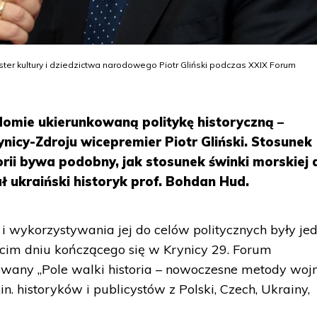
ister kultury i dziedzictwa narodowego Piotr Gliński podczas XXIX Forum
omie ukierunkowaną politykę historyczną –
icy-Zdroju wicepremier Piotr Gliński. Stosunek
torii bywa podobny, jak stosunek świnki morskiej 
ł ukraiński historyk prof. Bohdan Hud.
i i wykorzystywania jej do celów politycznych były j
cim dniu kończącego się w Krynicy 29. Forum
owany „Pole walki historia – nowoczesne metody woj
in. historyków i publicystów z Polski, Czech, Ukrainy,