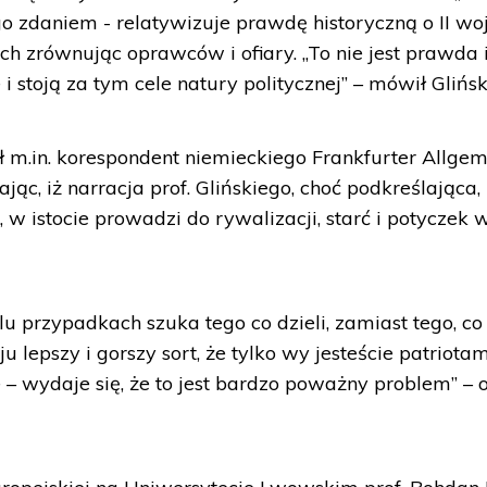
ego zdaniem - relatywizuje prawdę historyczną o II wo
h zrównując oprawców i ofiary. „To nie jest prawda i
e i stoją za tym cele natury politycznej” – mówił Glińsk
m.in. korespondent niemieckiego Frankfurter Allgem
ąc, iż narracja prof. Glińskiego, choć podkreślająca, 
, w istocie prowadzi do rywalizacji, starć i potyczek 
elu przypadkach szuka tego co dzieli, zamiast tego, co
u lepszy i gorszy sort, że tylko wy jesteście patriotam
 – wydaje się, że to jest bardzo poważny problem” – o