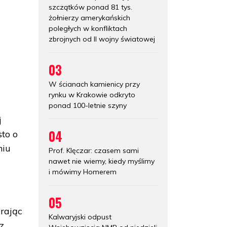
szczątków ponad 81 tys.
żołnierzy amerykańskich
poległych w konfliktach
zbrojnych od II wojny światowej
03
W ścianach kamienicy przy
rynku w Krakowie odkryto
ponad 100-letnie szyny
j
04
sto o
niu
Prof. Klęczar: czasem sami
nawet nie wiemy, kiedy myślimy
i mówimy Homerem
05
erając
Kalwaryjski odpust
z