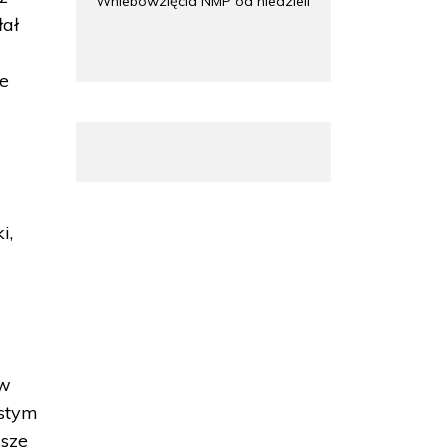
Wniebowzięcia NMP od niedzieli
łał
że
i,
 w
istym
asze