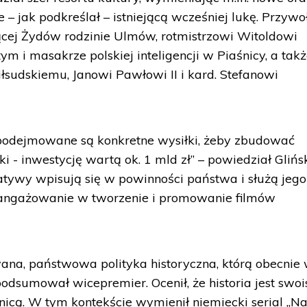
– jak podkreślał – istniejącą wcześniej lukę. Przywo
ącej Żydów rodzinie Ulmów, rotmistrzowi Witoldowi
m i masakrze polskiej inteligencji w Piaśnicy, a tak
sudskiemu, Janowi Pawłowi II i kard. Stefanowi
t podejmowane są konkretne wysiłki, żeby zbudować
 - inwestycję wartą ok. 1 mld zł” – powiedział Glińsk
cjatywy wpisują się w powinności państwa i służą jego
zaangażowanie w tworzenie i promowanie filmów
ana, państwowa polityka historyczna, którą obecnie
dsumował wicepremier. Ocenił, że historia jest swo
icą. W tym kontekście wymienił niemiecki serial „N