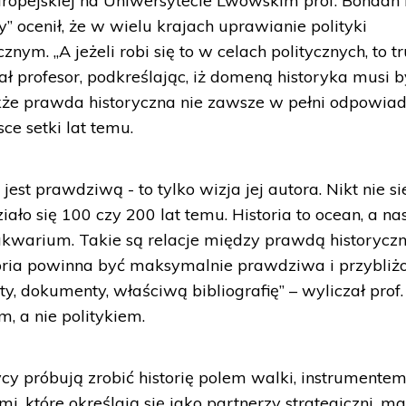
 Europejskiej na Uniwersytecie Lwowskim prof. Bohdan
y” ocenił, że w wielu krajach uprawianie polityki
cznym. „A jeżeli robi się to w celach politycznych, to t
ł profesor, podkreślając, iż domeną historyka musi b
akże prawda historyczna nie zawsze w pełni odpowia
ce setki lat temu.
jest prawdziwą - to tylko wizja jej autora. Nikt nie si
iało się 100 czy 200 lat temu. Historia to ocean, a na
akwarium. Takie są relacje między prawdą historyczn
istoria powinna być maksymalnie prawdziwa i przybliż
ty, dokumenty, właściwą bibliografię” – wyliczał prof.
m, a nie politykiem.
cy próbują zrobić historię polem walki, instrumente
i, które określają się jako partnerzy strategiczni, ma