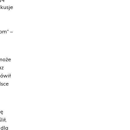
skusje
kom” –
 może
az
mówił
lsce
kę
ił,
 dla