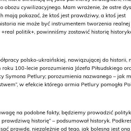
go obozu cywilizacyjnego. Mam wrażenie, że ostre dy
h mają pokazać, że ktoś jest prawdziwy, a ktoś jest
storia nie może być instrumentem tworzenia realnej
 +real politik+, powinniśmy zostawić historię history
półpracy polsko-ukraińskiej, nawiązującej do historii,
roku 100-lecie porozumienia Józefa Piłsudskiego or
dcy Symona Petlury; porozumienia nazwanego – jak 
erstwem”, w efekcie którego armia Petlury pomogła Po
 uwagę na podobne fakty, będziemy prowadzić polity
 prawdziwą historię” – podsumował historyk. Podkreśl
sać prawdę, niezależnie od tego, jak bolesna jest ona