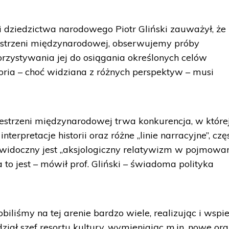
 i dziedzictwa narodowego Piotr Gliński zauważył, że
zestrzeni międzynarodowej, obserwujemy próby
orzystywania jej do osiągania określonych celów
storia – choć widziana z różnych perspektyw – musi
estrzeni międzynarodowej trwa konkurencja, w które
interpretacje historii oraz różne „linie narracyjne”, czę
 widoczny jest „aksjologiczny relatywizm w pojmowa
a to jest – mówił prof. Gliński – świadoma polityka
robiliśmy na tej arenie bardzo wiele, realizując i wspi
dział szef resortu kultury, wymieniając m.in. nowe ora