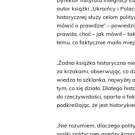
Dyrektor Instytutu Integracji
autor książki „Ukraińcy i Polac
historycznej służy celom polity
mówić o prawdzie” – powiedzia
prawda, choć – jak mówił – t
temu, co faktycznie maiło miejs
„Żadna książka historyczna nie 
za krzakami, obserwując, co dz
wiedza to szklanka, najwyżej 
tym, co się działo. Dlatego h
do rzeczywistości, oparta o fak
podkreślając, że jest historykie
„Nie rozumiem, dlaczego polity
walki politycznej między krajam