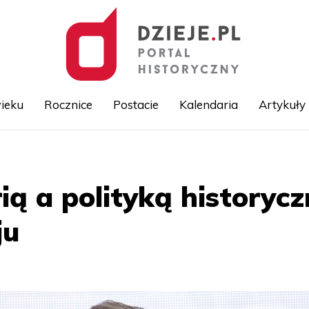
ieku
Rocznice
Postacie
Kalendaria
Artykuły
Przejdź
do
treści
ią a polityką historyc
ju