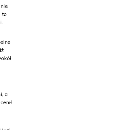
jnie
 to
i.
eine
iż
wokół
i, a
cenił