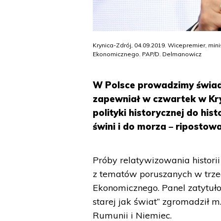
Krynica-Zdrój, 04.09.2019. Wicepremier, min
Ekonomicznego. PAP/D. Delmanowicz
W Polsce prowadzimy świad
zapewniał w czwartek w Kryn
polityki historycznej do his
świni i do morza – ripostowa
Próby relatywizowania histori
z tematów poruszanych w trze
Ekonomicznego. Panel zatytuł
starej jak świat” zgromadził m.
Rumunii i Niemiec.