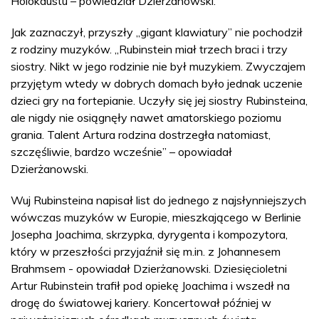
Holokaustu – powiedział Dzierżanowski.
Jak zaznaczył, przyszły „gigant klawiatury” nie pochodził
z rodziny muzyków. „Rubinstein miał trzech braci i trzy
siostry. Nikt w jego rodzinie nie był muzykiem. Zwyczajem
przyjętym wtedy w dobrych domach było jednak uczenie
dzieci gry na fortepianie. Uczyły się jej siostry Rubinsteina,
ale nigdy nie osiągnęły nawet amatorskiego poziomu
grania. Talent Artura rodzina dostrzegła natomiast,
szczęśliwie, bardzo wcześnie” – opowiadał
Dzierżanowski.
Wuj Rubinsteina napisał list do jednego z najsłynniejszych
wówczas muzyków w Europie, mieszkającego w Berlinie
Josepha Joachima, skrzypka, dyrygenta i kompozytora,
który w przeszłości przyjaźnił się m.in. z Johannesem
Brahmsem - opowiadał Dzierżanowski. Dziesięcioletni
Artur Rubinstein trafił pod opiekę Joachima i wszedł na
drogę do światowej kariery. Koncertował później w