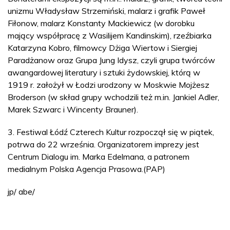
unizmu Władysław Strzemiński, malarz i grafik Paweł
Fiłonow, malarz Konstanty Mackiewicz (w dorobku
mający współpracę z Wasilijem Kandinskim), rzeźbiarka
Katarzyna Kobro, filmowcy Dżiga Wiertow i Siergiej
Paradżanow oraz Grupa Jung Idysz, czyli grupa twórców
awangardowej literatury i sztuki żydowskiej, którą w
1919 r. założył w Łodzi urodzony w Moskwie Mojżesz
Broderson (w skład grupy wchodzili też m.in. Jankiel Adler,
Marek Szwarc i Wincenty Brauner).
3. Festiwal Łódź Czterech Kultur rozpoczął się w piątek,
potrwa do 22 września. Organizatorem imprezy jest
Centrum Dialogu im. Marka Edelmana, a patronem
medialnym Polska Agencja Prasowa.(PAP)
jp/ abe/