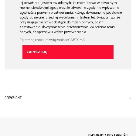
jej odwołania. Jestem świadomy/a, że mam prawo w dowolnym
momencie odwołać zgodę oraz że odwołanie zgody nie wpływa na
zgodność z prawem przetwarzania, którego dokonano na podstawie
zgody udzielonej przed jej wycofaniem. Jestem też świadomy/a, że
przysługuje mi prawo dostępu do moich danych, do ich
sprostowania, do ograniczenia przetwarzania, do przenoszenia
danych, do sprzeciwu wobec przetwarzania.
COPYRIGHT
Menu Footer
DEKLARACJA DOSTĘPNOŚCI