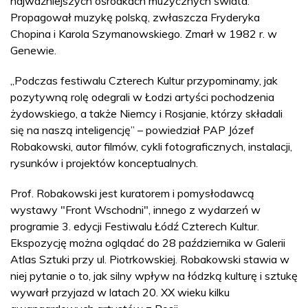
najważniejszych ośrodkach muzycznych świata.
Propagował muzykę polską, zwłaszcza Fryderyka
Chopina i Karola Szymanowskiego. Zmarł w 1982 r. w
Genewie.
„Podczas festiwalu Czterech Kultur przypominamy, jak
pozytywną rolę odegrali w Łodzi artyści pochodzenia
żydowskiego, a także Niemcy i Rosjanie, którzy składali
się na naszą inteligencję” – powiedział PAP Józef
Robakowski, autor filmów, cykli fotograficznych, instalacji,
rysunków i projektów konceptualnych.
Prof. Robakowski jest kuratorem i pomysłodawcą
wystawy "Front Wschodni", innego z wydarzeń w
programie 3. edycji Festiwalu Łódź Czterech Kultur.
Ekspozycję można oglądać do 28 października w Galerii
Atlas Sztuki przy ul. Piotrkowskiej. Robakowski stawia w
niej pytanie o to, jak silny wpływ na łódzką kulturę i sztukę
wywarł przyjazd w latach 20. XX wieku kilku