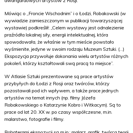
awangardowych artystów z Rosji.
Mówiąc o „Froncie Wschodnim” i o Łodzi, Robakowski (w
wywiadzie zamieszczonym w publikacji towarzyszącej
wystawie) podkreślił: „Celem wystawy jest odnalezienie
praźródła lokalnej siły, energii intelektualnej, która
spowodowała, że właśnie w tym mieście powstało
wyśmienite, jedyne w swoim rodzaju Muzeum Sztuki. (…)
Ekspozycja przywołuje dokonania wielu artystów różnych
pokoleń, którzy kształtowali swą pracą to miejsce”.
W Atlasie Sztuki prezentowane są prace artystów
przybyłych do Łodzi z Rosji oraz twórców, którzy
pozostawali pod ich wpływem, a także prace jednych
artystów na temat innych (np. filmy Józefa
Robakowskiego o Katarzynie Kobro i Witkacym). Są to
prace od lat 20. XX w. po czasy współczesne, m.in.
malarstwo, fotografie i filmy.
Bohaterami ekspozycji są m.in.: malarz, grafik, twórca teorii