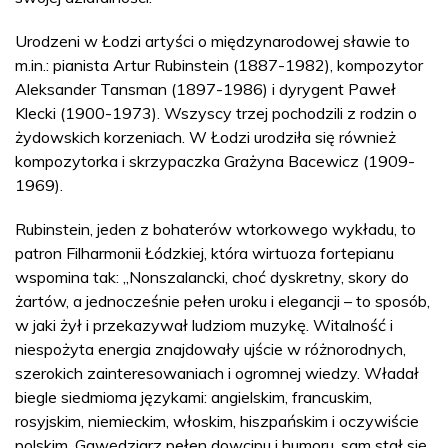
Urodzeni w Łodzi artyści o międzynarodowej sławie to
m.in.: pianista Artur Rubinstein (1887-1982), kompozytor
Aleksander Tansman (1897-1986) i dyrygent Paweł
Klecki (1900-1973). Wszyscy trzej pochodzili z rodzin o
żydowskich korzeniach. W Łodzi urodziła się również
kompozytorka i skrzypaczka Grażyna Bacewicz (1909-
1969).
Rubinstein, jeden z bohaterów wtorkowego wykładu, to
patron Filharmonii Łódzkiej, która wirtuoza fortepianu
wspomina tak: „Nonszalancki, choć dyskretny, skory do
żartów, a jednocześnie pełen uroku i elegancji – to sposób,
w jaki żył i przekazywał ludziom muzykę. Witalność i
niespożyta energia znajdowały ujście w różnorodnych,
szerokich zainteresowaniach i ogromnej wiedzy. Władał
biegle siedmioma językami: angielskim, francuskim,
rosyjskim, niemieckim, włoskim, hiszpańskim i oczywiście
polskim. Gawędziarz pełen dowcipu i humoru, sam stał się