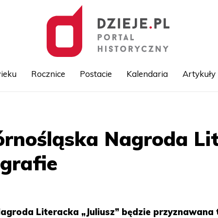
ieku
Rocznice
Postacie
Kalendaria
Artykuły
Przejdź
do
treści
órnośląska Nagroda Lit
ografie
agroda Literacka „Juliusz” będzie przyznawana 