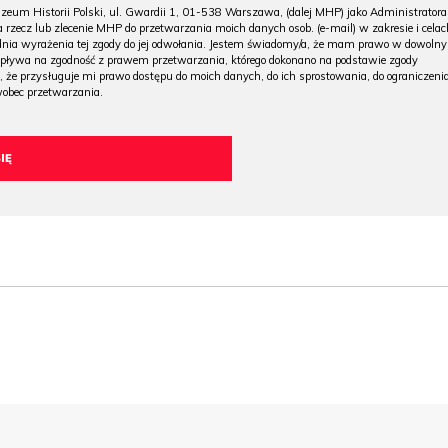
m Historii Polski, ul. Gwardii 1, 01-538 Warszawa, (dalej MHP) jako Administratora
 rzecz lub zlecenie MHP do przetwarzania moich danych osob. (e-mail) w zakresie i celac
 dnia wyrażenia tej zgody do jej odwołania. Jestem świadomy/a, że mam prawo w dowoln
wpływa na zgodność z prawem przetwarzania, którego dokonano na podstawie zgody
, że przysługuje mi prawo dostępu do moich danych, do ich sprostowania, do ograniczeni
wobec przetwarzania.