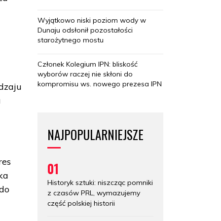
Wyjątkowo niski poziom wody w
Dunaju odsłonił pozostałości
starożytnego mostu
Członek Kolegium IPN: bliskość
wyborów raczej nie skłoni do
kompromisu ws. nowego prezesa IPN
dzaju
u
NAJPOPULARNIEJSZE
res
01
ka
Historyk sztuki: niszcząc pomniki
 do
z czasów PRL, wymazujemy
część polskiej historii