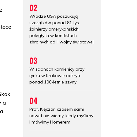
02
z
Władze USA poszukują
szczątków ponad 81 tys.
otece
żołnierzy amerykańskich
poległych w konfliktach
zbrojnych od II wojny światowej
03
W ścianach kamienicy przy
rynku w Krakowie odkryto
ponad 100-letnie szyny
Skok
04
w a
Prof. Klęczar: czasem sami
ta
nawet nie wiemy, kiedy myślimy
i mówimy Homerem