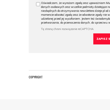
Oświadczam, że wyrażam zgodę oraz upoważniam Muzeu
danych osobowych oraz wszelkie podmioty działające na
niezbędnych do otrzymywania newslettera dzieje.pl od
momencie odwołać zgodę oraz że odwołanie zgody nie 
udzielonej przed jej wycofaniem. Jestem też świadomy/a
przetwarzania, do przenoszenia danych, do sprzeciwu 
COPYRIGHT