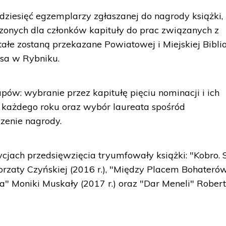
dziesięć egzemplarzy zgłaszanej do nagrody książki, 
czonych dla członków kapituły do prac związanych z
tałe zostaną przekazane Powiatowej i Miejskiej Bibli
usa w Rybniku.
pów: wybranie przez kapitułę pięciu nominacji i ich
 każdego roku oraz wybór laureata spośród
zenie nagrody.
jach przedsięwzięcia tryumfowały książki: "Kobro. 
rzaty Czyńskiej (2016 r.), "Między Placem Bohateró
nia" Moniki Muskały (2017 r.) oraz "Dar Meneli" Rober