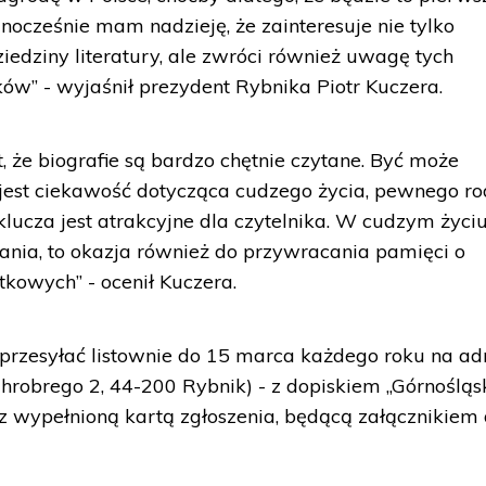
nocześnie mam nadzieję, że zainteresuje nie tylko
edziny literatury, ale zwróci również uwagę tych
ików” - wyjaśnił prezydent Rybnika Piotr Kuczera.
 że biografie są bardzo chętnie czytane. Być może
jest ciekawość dotycząca cudzego życia, pewnego ro
lucza jest atrakcyjne dla czytelnika. W cudzym życi
nania, to okazja również do przywracania pamięci o
tkowych” - ocenił Kuczera.
przesyłać listownie do 15 marca każdego roku na ad
Chrobrego 2, 44-200 Rybnik) - z dopiskiem „Górnośląs
az wypełnioną kartą zgłoszenia, będącą załącznikiem