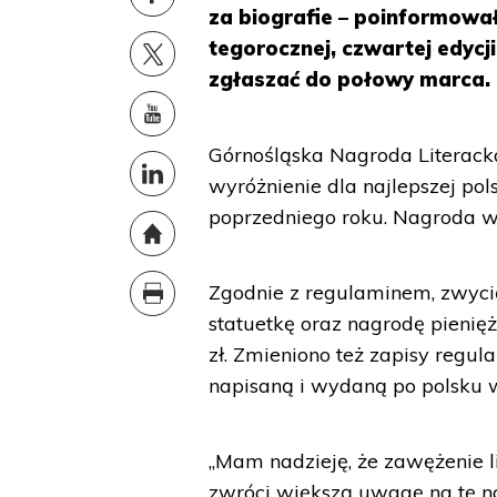
za biografie – poinformował 
tegorocznej, czwartej edycj
zgłaszać do połowy marca.
Górnośląska Nagroda Literacka
wyróżnienie dla najlepszej pols
poprzedniego roku. Nagroda wr
Zgodnie z regulaminem, zwycię
statuetkę oraz nagrodę pienię
zł. Zmieniono też zapisy regu
napisaną i wydaną po polsku 
„Mam nadzieję, że zawężenie li
zwróci większą uwagę na tę na