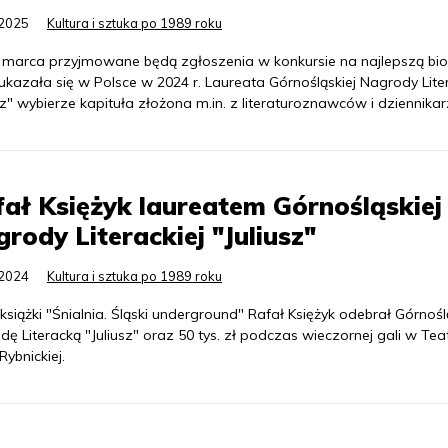
.2025
Kultura i sztuka po 1989 roku
 marca przyjmowane będą zgłoszenia w konkursie na najlepszą biog
ukazała się w Polsce w 2024 r. Laureata Górnośląskiej Nagrody Liter
sz" wybierze kapituła złożona m.in. z literaturoznawców i dziennikar
ał Księżyk laureatem Górnośląskiej
rody Literackiej "Juliusz"
.2024
Kultura i sztuka po 1989 roku
książki "Śnialnia. Śląski underground" Rafał Księżyk odebrał Górnoś
ę Literacką "Juliusz" oraz 50 tys. zł podczas wieczornej gali w Tea
Rybnickiej.