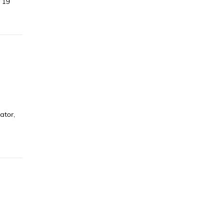
 19
ator,