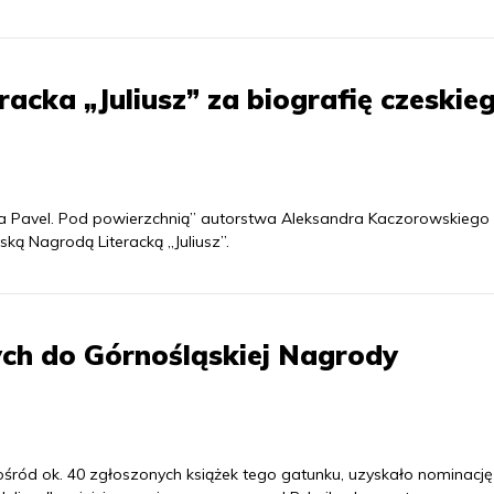
acka „Juliusz” za biografię czeskie
„Ota Pavel. Pod powierzchnią” autorstwa Aleksandra Kaczorowskiego
ką Nagrodą Literacką „Juliusz”.
ych do Górnośląskiej Nagrody
pośród ok. 40 zgłoszonych książek tego gatunku, uzyskało nominacj