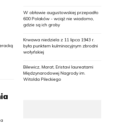
W obławie augustowskiej przepadło
600 Polaków - wciąż nie wiadomo,
gdzie są ich groby
Krwawa niedziela z 11 lipca 1943 r.
eracką
była punktem kulminacyjnym zbrodni
wołyńskiej
Bilewicz, Marat, Eristavi laureatami
Międzynarodowej Nagrody im.
Witolda Pileckiego
nia
da