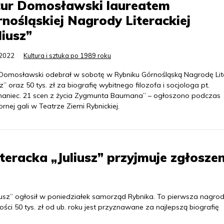
tur Domosławski laureatem
nośląskiej Nagrody Literackiej
liusz”
.2022
Kultura i sztuka po 1989 roku
 Domosławski odebrał w sobotę w Rybniku Górnośląską Nagrodę Lit
sz” oraz 50 tys. zł za biografię wybitnego filozofa i socjologa pt.
aniec. 21 scen z życia Zygmunta Baumana” – ogłoszono podczas
rnej gali w Teatrze Ziemi Rybnickiej.
eracka „Juliusz” przyjmuje zgłosze
liusz” ogłosił w poniedziałek samorząd Rybnika. To pierwsza nagro
ci 50 tys. zł od ub. roku jest przyznawane za najlepszą biografię