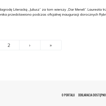
agrodę Literacką „Juliusz” za tom wierszy „Dar Meneli”. Laureata trz
nika przedstawiono podczas oficjalnej inauguracji dorocznych Rybn
››
Ostatni
2
›
»
Menu Footer
O PORTALU
DEKLARACJA DOSTĘPNO