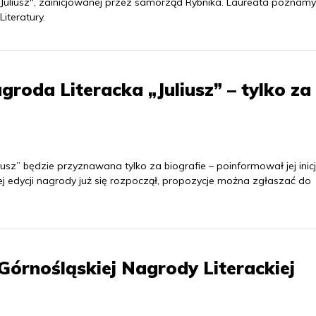
j "Juliusz", zainicjowanej przez samorząd Rybnika. Laureata poznamy
iteratury.
roda Literacka „Juliusz” – tylko za
sz” będzie przyznawana tylko za biografie – poinformował jej inicj
j edycji nagrody już się rozpoczął, propozycje można zgłaszać do
Górnośląskiej Nagrody Literackiej