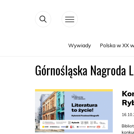
Wywiady
Polska w XX w
Search
Górnośląska Nagroda L
Kon
Ryb
16.10
Biblio
konku