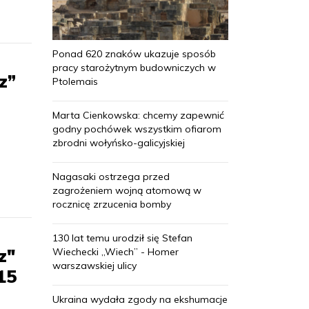
Ponad 620 znaków ukazuje sposób
pracy starożytnym budowniczych w
z”
Ptolemais
Marta Cienkowska: chcemy zapewnić
godny pochówek wszystkim ofiarom
zbrodni wołyńsko-galicyjskiej
Nagasaki ostrzega przed
zagrożeniem wojną atomową w
rocznicę zrzucenia bomby
130 lat temu urodził się Stefan
z"
Wiechecki „Wiech” - Homer
warszawskiej ulicy
15
Ukraina wydała zgody na ekshumacje