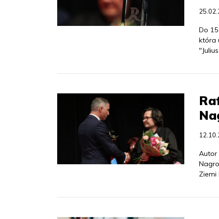
25.02
Do 15
która 
"Juliu
Raf
Nag
12.10
Autor 
Nagrod
Ziemi 