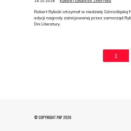
14.10.2018
Kultura i sztuka po 1989 roku
Robert Rybicki otrzymał w niedzielę Górnośląską N
edycji nagrody zainicjowanej przez samorząd Ryb
Dni Literatury.
Pagination
1
© COPYRIGHT PAP 2026