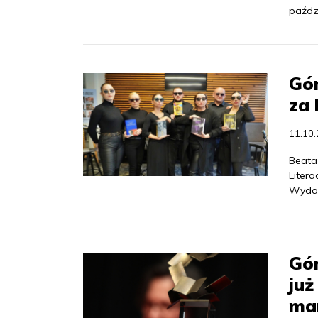
paźdz
Gór
za 
11.10
Beata
Liter
Wydaw
Gór
już
ma