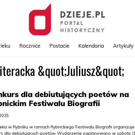
ieku
Rocznice
Postacie
Kalendaria
Artykuły
iteracka &quot;Juliusz&quot;
Przejdź
do
treści
kurs dla debiutujących poetów na
nickim Festiwalu Biografii
.2025
teka w Rybniku w ramach Rybnickiego Festiwalu Biografii organizuje
rs dla debiutujących poetów. Wydarzenie zaplanowano w sobotę (