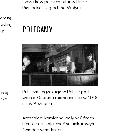
szczątków polskich ofiar w Hucie
Pieniackiej i Ugłach na Wołyniu
rafię,
ackiej
POLECAMY
zy.
Publiczne egzekucje w Polsce po II
ląską
wojnie. Ostatnia miała miejsce w 1946
trze
r. - w Poznaniu
Archeolog: kamienne wały w Górach
Izerskich znikają, choć są unikatowym
świadectwem historii