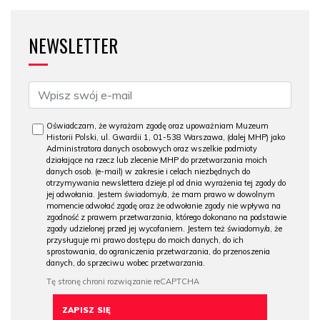
NEWSLETTER
Oświadczam, że wyrażam zgodę oraz upoważniam Muzeum
Historii Polski, ul. Gwardii 1, 01-538 Warszawa, (dalej MHP) jako
Administratora danych osobowych oraz wszelkie podmioty
działające na rzecz lub zlecenie MHP do przetwarzania moich
danych osob. (e-mail) w zakresie i celach niezbędnych do
otrzymywania newslettera dzieje.pl od dnia wyrażenia tej zgody do
jej odwołania. Jestem świadomy/a, że mam prawo w dowolnym
momencie odwołać zgodę oraz że odwołanie zgody nie wpływa na
zgodność z prawem przetwarzania, którego dokonano na podstawie
zgody udzielonej przed jej wycofaniem. Jestem też świadomy/a, że
przysługuje mi prawo dostępu do moich danych, do ich
sprostowania, do ograniczenia przetwarzania, do przenoszenia
danych, do sprzeciwu wobec przetwarzania.