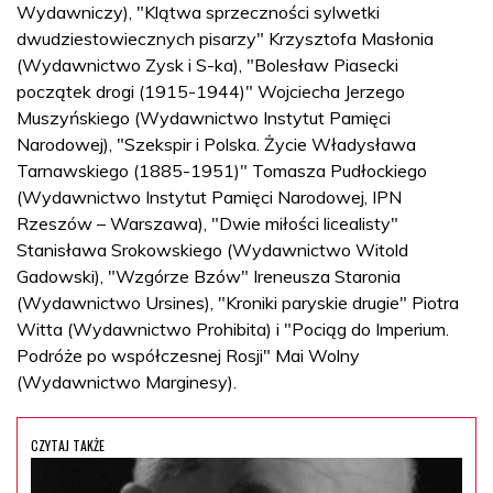
Wydawniczy), "Klątwa sprzeczności sylwetki
dwudziestowiecznych pisarzy" Krzysztofa Masłonia
(Wydawnictwo Zysk i S-ka), "Bolesław Piasecki
początek drogi (1915-1944)" Wojciecha Jerzego
Muszyńskiego (Wydawnictwo Instytut Pamięci
Narodowej), "Szekspir i Polska. Życie Władysława
Tarnawskiego (1885-1951)" Tomasza Pudłockiego
(Wydawnictwo Instytut Pamięci Narodowej, IPN
Rzeszów – Warszawa), "Dwie miłości licealisty"
Stanisława Srokowskiego (Wydawnictwo Witold
Gadowski), "Wzgórze Bzów" Ireneusza Staronia
(Wydawnictwo Ursines), "Kroniki paryskie drugie" Piotra
Witta (Wydawnictwo Prohibita) i "Pociąg do Imperium.
Podróże po współczesnej Rosji" Mai Wolny
(Wydawnictwo Marginesy).
CZYTAJ TAKŻE