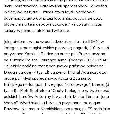
ruchu narodowego i katolicyzmu społecznego. To ważna
inicjatywa Instytutu Dziedzictwa Myśli Narodowej
doceniająca autorów przez lata znajdujących się poza
głównym nurtem debaty naukowej!" - napisał minister
kultury w poniedziałek na Twitterze.
Jak poinformowano w poniedziałek na stronie IDMN, w
kategorii prac magisterskich pierwszą nagrodę (10 tys. zł)
przyznano Karolinie Biedce za pracę pt. "Przeznaczona
do służenia Polsce. Laurence Alma-Tadema (1865-1940)
i jej działalność na rzecz odbudowy państwa polskiego".
Drugą nagrodę (7 tys. zł) otrzymał Michał Adamczyk za
pracę pt. "Myśl społeczno-polityczna Zygmunta
Balickiego na łamach „Przeglądu Narodowego", trzecią (3
tys. zł) - Piotr Spottek za "Cnoty teologalne w twórczości
polskich bardów Antoniny Krzysztoń, Marka Tercza i Jana
Wołka". Wyróżnienie (1 tys. zł) przyznano ex-aequo
Pawłowi Neumann-Karpińskiemu za pracę pt. "Strach jako