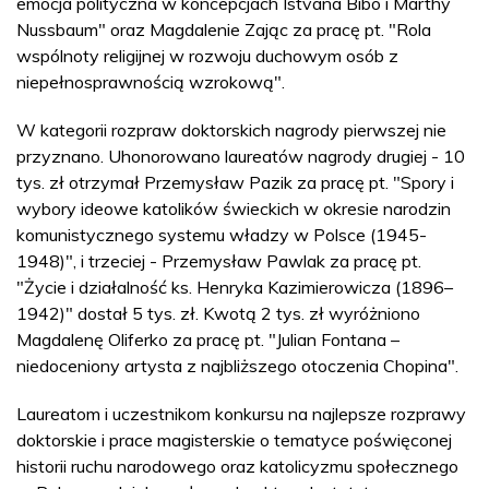
emocja polityczna w koncepcjach Istvána Bibó i Marthy
Nussbaum" oraz Magdalenie Zając za pracę pt. "Rola
wspólnoty religijnej w rozwoju duchowym osób z
niepełnosprawnością wzrokową".
W kategorii rozpraw doktorskich nagrody pierwszej nie
przyznano. Uhonorowano laureatów nagrody drugiej - 10
tys. zł otrzymał Przemysław Pazik za pracę pt. "Spory i
wybory ideowe katolików świeckich w okresie narodzin
komunistycznego systemu władzy w Polsce (1945-
1948)", i trzeciej - Przemysław Pawlak za pracę pt.
"Życie i działalność ks. Henryka Kazimierowicza (1896–
1942)" dostał 5 tys. zł. Kwotą 2 tys. zł wyróżniono
Magdalenę Oliferko za pracę pt. "Julian Fontana –
niedoceniony artysta z najbliższego otoczenia Chopina".
Laureatom i uczestnikom konkursu na najlepsze rozprawy
doktorskie i prace magisterskie o tematyce poświęconej
historii ruchu narodowego oraz katolicyzmu społecznego