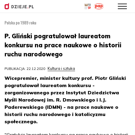
Polska po 1989 roku
Przejdź
do
P. Gliński pogratulował laureatom
treści
konkursu na prace naukowe o historii
ruchu narodowego
Kultura i sztuka
PUBLIKACJA: 22.12.2020
Wicepremier, minister kultury prof. Piotr Gliński
pogratulował laureatom konkursu -
zorganizowanego przez Instytut Dziedzictwa
Myśli Narodowej im. R. Dmowskiego i I.J.
Paderewskiego (IDMN) - na prace naukowe o
historii ruchu narodowego i katolicyzmu
społecznego.
"Gratuluję laureatom konkursu na prace naukowe o historii