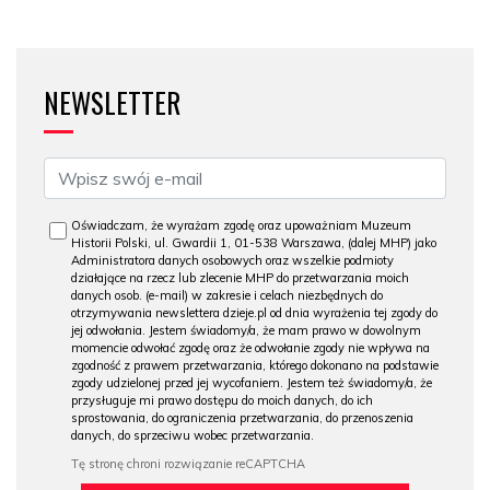
NEWSLETTER
Oświadczam, że wyrażam zgodę oraz upoważniam Muzeum
Historii Polski, ul. Gwardii 1, 01-538 Warszawa, (dalej MHP) jako
Administratora danych osobowych oraz wszelkie podmioty
działające na rzecz lub zlecenie MHP do przetwarzania moich
danych osob. (e-mail) w zakresie i celach niezbędnych do
otrzymywania newslettera dzieje.pl od dnia wyrażenia tej zgody do
jej odwołania. Jestem świadomy/a, że mam prawo w dowolnym
momencie odwołać zgodę oraz że odwołanie zgody nie wpływa na
zgodność z prawem przetwarzania, którego dokonano na podstawie
zgody udzielonej przed jej wycofaniem. Jestem też świadomy/a, że
przysługuje mi prawo dostępu do moich danych, do ich
sprostowania, do ograniczenia przetwarzania, do przenoszenia
danych, do sprzeciwu wobec przetwarzania.