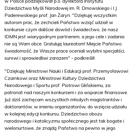
w Polsce podziękował p.o. dyrektora Instytutu
Dziedzictwa Myśli Narodowej im. R. Dmowskiego i I.J.
Paderewskiego prof. Jan Żaryn. "Dziękuję wszystkim
autorom prac, że zechcieli Państwo wziąć udział w
konkursie czym daliście dowód i świadectwo, że nasz
IDMN jest wiarygodnym partnerem, a jego cele i zadania
nie są Wam obce. Gratuluję laureatom! Miejcie Państwo
świadomość, że Wasze prace oceniali wybitni specjaliści,
surowi i sprawiedliwi zarazem" - podkreślił.
"Dziękuję Ministrowi Nauki i Edukacji prof. Przemysławowi
Czarnkowi oraz Ministrowi Kultury Dziedzictwa
Narodowego i Sportu prof. Piotrowi Glińskiemu, za
patronat nad naszym konkursem i za wsparcie finansowe.
Już dziś zachęcam wszystkich młodych magistrantów i
doktorantów, w imieniu organizatorów, do wzięcia udziału
w kolejnej edycji konkursu. Dziedzictwo obozu
narodowego i katolicyzmu społecznego jest tak bogate i
wielonurtowe, że znajdą Państwo na pewno w jego