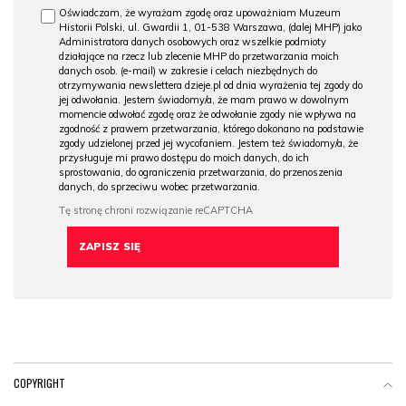
Oświadczam, że wyrażam zgodę oraz upoważniam Muzeum
Historii Polski, ul. Gwardii 1, 01-538 Warszawa, (dalej MHP) jako
Administratora danych osobowych oraz wszelkie podmioty
działające na rzecz lub zlecenie MHP do przetwarzania moich
danych osob. (e-mail) w zakresie i celach niezbędnych do
otrzymywania newslettera dzieje.pl od dnia wyrażenia tej zgody do
jej odwołania. Jestem świadomy/a, że mam prawo w dowolnym
momencie odwołać zgodę oraz że odwołanie zgody nie wpływa na
zgodność z prawem przetwarzania, którego dokonano na podstawie
zgody udzielonej przed jej wycofaniem. Jestem też świadomy/a, że
przysługuje mi prawo dostępu do moich danych, do ich
sprostowania, do ograniczenia przetwarzania, do przenoszenia
danych, do sprzeciwu wobec przetwarzania.
COPYRIGHT