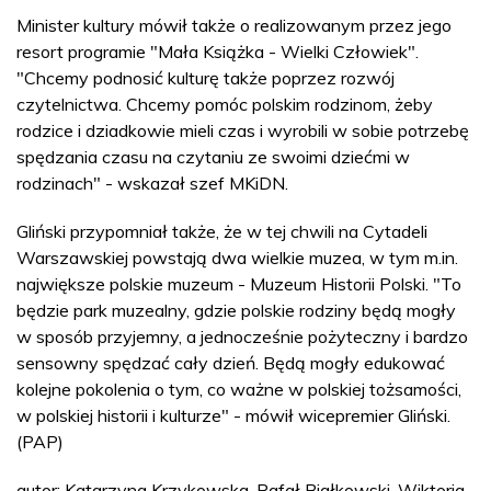
Minister kultury mówił także o realizowanym przez jego
resort programie "Mała Książka - Wielki Człowiek".
"Chcemy podnosić kulturę także poprzez rozwój
czytelnictwa. Chcemy pomóc polskim rodzinom, żeby
rodzice i dziadkowie mieli czas i wyrobili w sobie potrzebę
spędzania czasu na czytaniu ze swoimi dziećmi w
rodzinach" - wskazał szef MKiDN.
Gliński przypomniał także, że w tej chwili na Cytadeli
Warszawskiej powstają dwa wielkie muzea, w tym m.in.
największe polskie muzeum - Muzeum Historii Polski. "To
będzie park muzealny, gdzie polskie rodziny będą mogły
w sposób przyjemny, a jednocześnie pożyteczny i bardzo
sensowny spędzać cały dzień. Będą mogły edukować
kolejne pokolenia o tym, co ważne w polskiej tożsamości,
w polskiej historii i kulturze" - mówił wicepremier Gliński.
(PAP)
autor: Katarzyna Krzykowska, Rafał Białkowski, Wiktoria