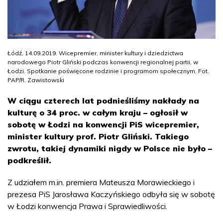
Łódź, 14.09.2019. Wicepremier, minister kultury i dziedzictwa
narodowego Piotr Gliński podczas konwencji regionalnej partii, w
Łodzi. Spotkanie poświęcone rodzinie i programom społecznym. Fot.
PAP/R. Zawistowski
W ciągu czterech lat podnieśliśmy nakłady na
kulturę o 34 proc. w całym kraju – ogłosił w
sobotę w Łodzi na konwencji PiS wicepremier,
minister kultury prof. Piotr Gliński. Takiego
zwrotu, takiej dynamiki nigdy w Polsce nie było –
podkreślił.
Z udziałem m.in. premiera Mateusza Morawieckiego i
prezesa PiS Jarosława Kaczyńskiego odbyła się w sobotę
w Łodzi konwencja Prawa i Sprawiedliwości.