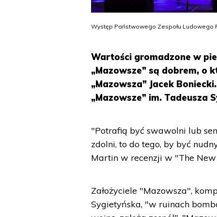
Występ Państwowego Zespołu Ludowego Pieś
Wartości gromadzone w pie
„Mazowsze” są dobrem, o kt
„Mazowsza” Jacek Boniecki.
„Mazowsze” im. Tadeusza Sy
"Potrafią być swawolni lub sent
zdolni, to do tego, by być nud
Martin w recenzji w "The New
Założyciele "Mazowsza", komp
Sygietyńska, "w ruinach bomba