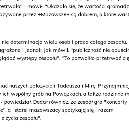
rzetrwało" - mówił. "Okazało się, że wartości gromad
ukazywane przez +Mazowsze+ są dobrem, o które war
nie determinacja wielu osób i praca całego zespołu,
agrożone". Jednak, jak mówił, "publiczność nie opuści
lądać występy zespołu". "To pozwoliło przetrwać ci
iać naszych założycieli Tadeusza i Mirę. Przynajmnie
ich wspólny grób na Powązkach, a także rodzinne m
 - powiedział. Dodał również, że zespół gra "koncerty
e", a "starsi mazowszacy spotykają się i razem
 życia zespołu".