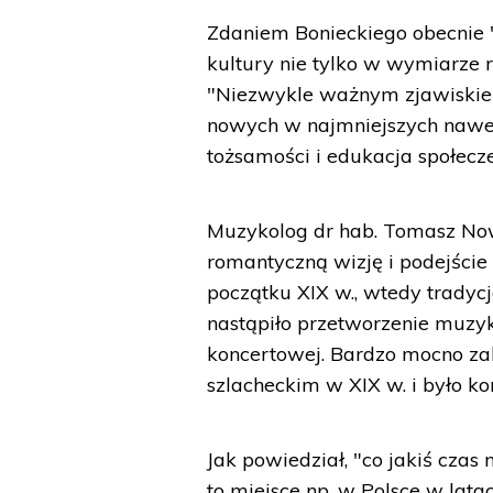
Zdaniem Bonieckiego obecnie "
kultury nie tylko w wymiarze
"Niezwykle ważnym zjawiskiem
nowych w najmniejszych nawe
tożsamości i edukacja społecz
Muzykolog dr hab. Tomasz No
romantyczną wizję i podejście 
początku XIX w., wtedy trady
nastąpiło przetworzenie muzyk
koncertowej. Bardzo mocno zak
szlacheckim w XIX w. i było k
Jak powiedział, "co jakiś czas
to miejsce np. w Polsce w lat