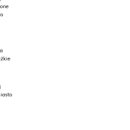
zone
to
ła
ężkie
j
iasto