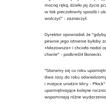
mocną ręką, dzieło jej życia p
w tak pieczołowity sposób i 
walczyć" - zaznaczył.
Dyrektor opowiadał, że "gdyby 
pewnie jego istnienie byłoby z
+Mazowsza+ i chciała nadal og
chwile" - podkreślił Boniecki.
"Staramy się co roku upamiętn
dwa razy do roku odwiedzamy 
i miejsce urodzin Miry - Płock"
upamiętniające kolejne rocznic
wspominają różne wydarzenia z