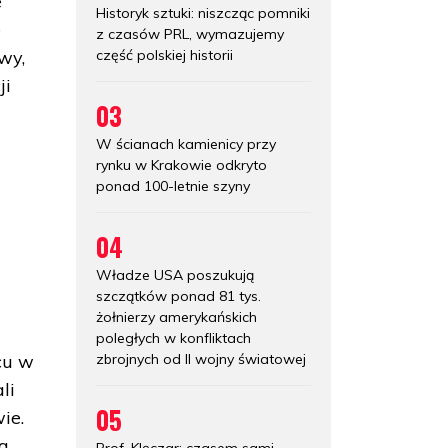
e
Historyk sztuki: niszcząc pomniki
e
z czasów PRL, wymazujemy
część polskiej historii
wy,
ji
03
W ścianach kamienicy przy
rynku w Krakowie odkryto
ponad 100-letnie szyny
04
Władze USA poszukują
szczątków ponad 81 tys.
żołnierzy amerykańskich
poległych w konfliktach
zbrojnych od II wojny światowej
cu w
li
05
ie.
ła
Prof. Klęczar: czasem sami