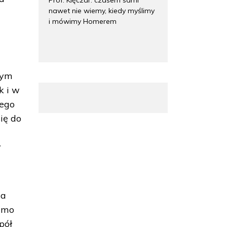
nawet nie wiemy, kiedy myślimy
i mówimy Homerem
łym
k i w
tego
ię do
w
ma
mimo
pół