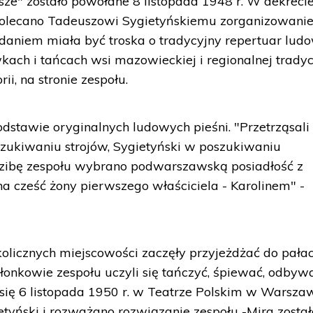
sze" zostało powołane 8 listopada 1948 r. W dekreci
i polecano Tadeuszowi Sygietyńskiemu zorganizowani
daniem miała być troska o tradycyjny repertuar ludo
kach i tańcach wsi mazowieckiej i regionalnej tradyc
ii, na stronie zespołu.
stawie oryginalnych ludowych pieśni. "Przetrząsali
szukiwaniu strojów, Sygietyński w poszukiwaniu
edzibę zespołu wybrano podwarszawską posiadłość z
 cześć żony pierwszego właściciela - Karolinem" -
olicznych miejscowości zaczęły przyjeżdżać do pała
złonkowie zespołu uczyli się tańczyć, śpiewać, odbywa
 się 6 listopada 1950 r. w Teatrze Polskim w Warszaw
tyński i rozważano rozwiązanie zespołu -Mira zosta