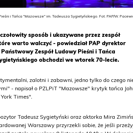
ni i Tańca "Mazowsze" im. Tadeusza Sygietyńskiego. Fot. PAP/W. Pacewi
czołowity sposób i ukazywane przez zespół
óre warto walczyć - powiedział PAP dyrektor
 Państwowy Zespół Ludowy Pieśni i Tańca
gietyńskiego obchodzi we wtorek 70-lecie.
ymentalni, zalotni i zabawni, jedno tylko do czego ni
nymi" - napisał o PZLPiT "Mazowsze" krytyk tańca Joh
 York Times".
ozytor Tadeusz Sygietyński oraz aktorka Mira Zimiń
rdowanej Warszawy przyrzekli sobie, że jeśli przeży