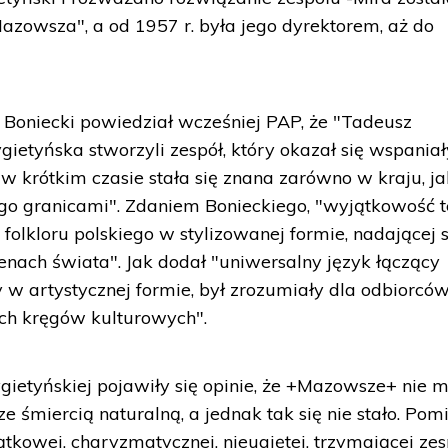
zowsza", a od 1957 r. była jego dyrektorem, aż do
 Boniecki powiedział wcześniej PAP, że "Tadeusz
gietyńska stworzyli zespół, który okazał się wspania
 w krótkim czasie stała się znana zarówno w kraju, ja
ego granicami". Zdaniem Bonieckiego, "wyjątkowość 
olkloru polskiego w stylizowanej formie, nadającej s
enach świata". Jak dodał "uniwersalny język łączący
 w artystycznej formie, był zrozumiały dla odbiorcó
ch kręgów kulturowych".
ygietyńskiej pojawiły się opinie, że +Mazowsze+ nie 
ze śmiercią naturalną, a jednak tak się nie stało. Po
jątkowej, charyzmatycznej, nieugiętej, trzymającej zes