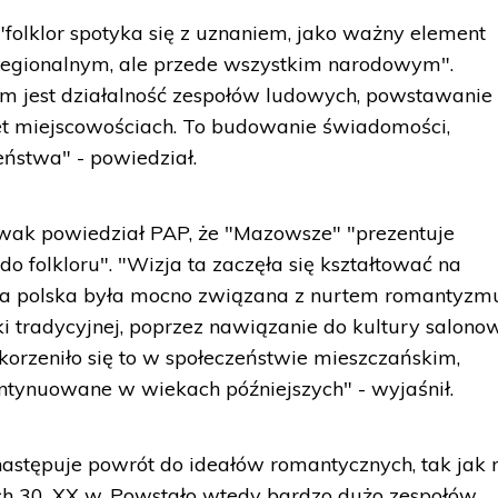
folklor spotyka się z uznaniem, jako ważny element
 regionalnym, ale przede wszystkim narodowym".
 jest działalność zespołów ludowych, powstawanie
t miejscowościach. To budowanie świadomości,
eństwa" - powiedział.
wak powiedział PAP, że "Mazowsze" "prezentuje
do folkloru". "Wizja ta zaczęła się kształtować na
cja polska była mocno związana z nurtem romantyzm
i tradycyjnej, poprzez nawiązanie do kultury salonow
orzeniło się to w społeczeństwie mieszczańskim,
ontynuowane w wiekach późniejszych" - wyjaśnił.
 następuje powrót do ideałów romantycznych, tak jak 
ach 30. XX w. Powstało wtedy bardzo dużo zespołów