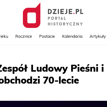
ieku
Rocznice
Postacie
Kalendaria
Artykuły
Przejdź
do
treści
espół Ludowy Pieśni i
bchodzi 70-lecie