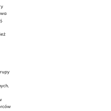
ry
owa
j.
ież
grupy
ych,
w
orców