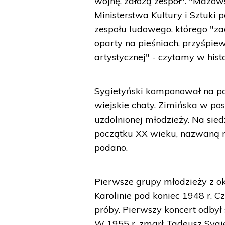
wojnę, założą zespół". "Mazow
Ministerstwa Kultury i Sztuk
zespołu ludowego, którego "za
oparty na pieśniach, przyśpiew
artystycznej" - czytamy w histor
Sygietyński komponował na pod
wiejskie chaty. Zimińska w po
uzdolnionej młodzieży. Na si
początku XX wieku, nazwaną na
podano.
Pierwsze grupy młodzieży z ok
Karolinie pod koniec 1948 r. C
próby. Pierwszy koncert odbył
W 1955 r. zmarł Tadeusz Sygie