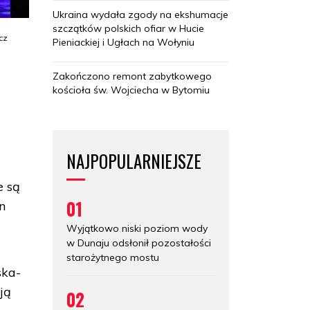
Ukraina wydała zgody na ekshumacje
szczątków polskich ofiar w Hucie
cz
Pieniackiej i Ugłach na Wołyniu
Zakończono remont zabytkowego
kościoła św. Wojciecha w Bytomiu
NAJPOPULARNIEJSZE
e są
01
n
Wyjątkowo niski poziom wody
w Dunaju odsłonił pozostałości
starożytnego mostu
ska-
ją
02