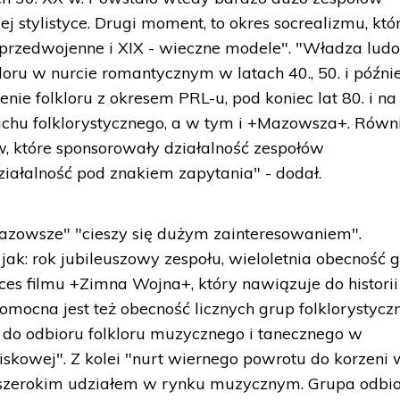
ej stylistyce. Drugi moment, to okres socrealizmu, któ
przedwojenne i XIX - wieczne modele". "Władza lud
loru w nurcie romantycznym w latach 40., 50. i późnie
enie folkloru z okresem PRL-u, pod koniec lat 80. i na
ruchu folklorystycznego, a w tym i +Mazowsza+. Równ
, które sponsorowały działalność zespołów
działalność pod znakiem zapytania" - dodał.
zowsze" "cieszy się dużym zainteresowaniem".
 jak: rok jubileuszowy zespołu, wieloletnia obecność 
s filmu +Zimna Wojna+, który nawiązuje do historii
ocna jest też obecność licznych grup folklorystyczn
 do odbioru folkloru muzycznego i tanecznego w
iskowej". Z kolei "nurt wiernego powrotu do korzeni 
im szerokim udziałem w rynku muzycznym. Grupa odbi