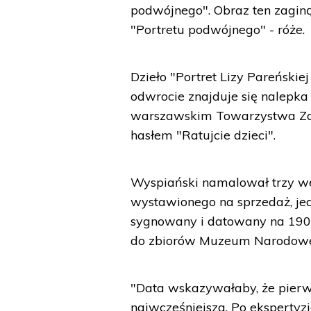
podwójnego". Obraz ten zagin
"Portretu podwójnego" - róże.
Dzieło "Portret Lizy Pareńskie
odwrocie znajduje się nalepka
warszawskim Towarzystwa Zac
hasłem "Ratujcie dzieci".
Wyspiański namalował trzy wer
wystawionego na sprzedaż, jed
sygnowany i datowany na 1905 
do zbiorów Muzeum Narodowe
"Data wskazywałaby, że pierw
najwcześniejsza. Po ekspertyz