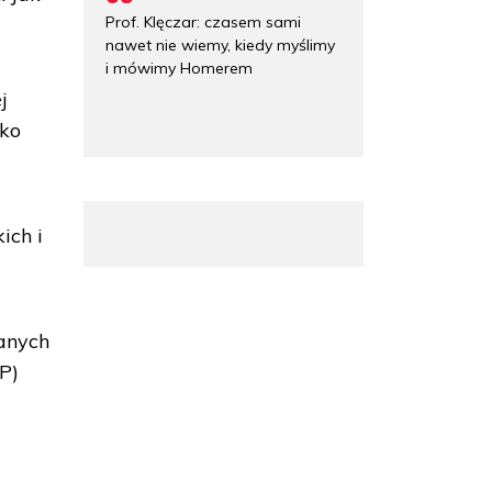
Prof. Klęczar: czasem sami
nawet nie wiemy, kiedy myślimy
i mówimy Homerem
j
sko
ich i
wanych
P)