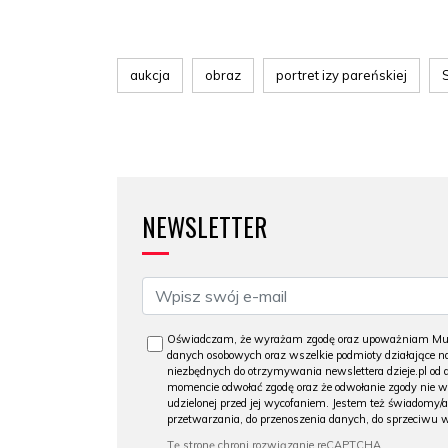
aukcja
obraz
portret izy pareńskiej
NEWSLETTER
Oświadczam, że wyrażam zgodę oraz upoważniam Muzeu
danych osobowych oraz wszelkie podmioty działające na
niezbędnych do otrzymywania newslettera dzieje.pl od
momencie odwołać zgodę oraz że odwołanie zgody nie 
udzielonej przed jej wycofaniem. Jestem też świadomy/a
przetwarzania, do przenoszenia danych, do sprzeciwu 