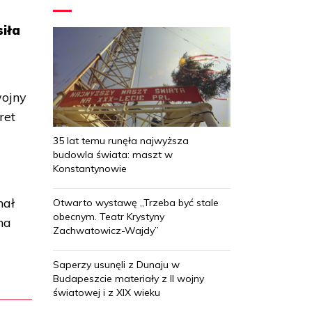
iła
wojny
ret
35 lat temu runęła najwyższa
budowla świata: maszt w
Konstantynowie
nał
Otwarto wystawę „Trzeba być stale
obecnym. Teatr Krystyny
na
Zachwatowicz-Wajdy”
Saperzy usunęli z Dunaju w
Budapeszcie materiały z II wojny
światowej i z XIX wieku