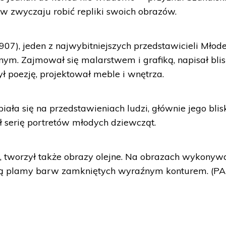
w zwyczaju robić repliki swoich obrazów.
07), jeden z najwybitniejszych przedstawicieli Młode
nnym. Zajmował się malarstwem i grafiką, napisał bli
 poezję, projektował meble i wnętrza.
iała się na przedstawieniach ludzi, głównie jego blisk
ł serię portretów młodych dziewcząt.
i, tworzył także obrazy olejne. Na obrazach wykony
 są plamy barw zamkniętych wyraźnym konturem. (PA