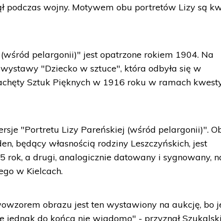
ął podczas wojny. Motywem obu portretów Lizy są kw
j (wśród pelargonii)" jest opatrzone rokiem 1904. Na
 wystawy "Dziecko w sztuce", która odbyła się w
hęty Sztuk Pięknych w 1916 roku w ramach kwest
sje "Portretu Lizy Pareńskiej (wśród pelargonii)". O
en, będący własnością rodziny Leszczyńskich, jest
rok, a drugi, analogicznie datowany i sygnowany, n
go w Kielcach.
owzorem obrazu jest ten wystawiony na aukcję, bo j
ie jednak do końca nie wiadomo" - przyznał Szukalski