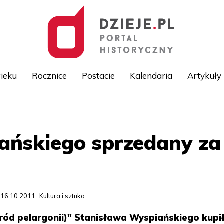
ieku
Rocznice
Postacie
Kalendaria
Artykuły
Przejdź
do
treści
ańskiego sprzedany za 
 16.10.2011
Kultura i sztuka
śród pelargonii)" Stanisława Wyspiańskiego kupił