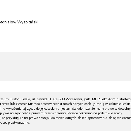
Stanisław Wyspiański
m Historii Polski, ul. Gwardii 1, 01-538 Warszawa, (dalej MHP) jako Administratora
 rzecz lub zlecenie MHP do przetwarzania moich danych osob. (e-mail) w zakresie i celac
 dnia wyrażenia tej zgody do jej odwołania. Jestem świadomy/a, że mam prawo w dowoln
wpływa na zgodność z prawem przetwarzania, którego dokonano na podstawie zgody
, że przysługuje mi prawo dostępu do moich danych, do ich sprostowania, do ograniczeni
wobec przetwarzania.