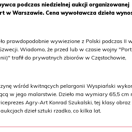
bywca podczas niedzielnej aukcji organizowanej
rt w Warszawie. Cena wywoławcza dzieła wynos
ało prawdopodobnie wywiezione z Polski podczas II 
 Szwecji. Wiadomo, że przed lub w czasie wojny "Port
nii)" trafił do prywatnych zbiorów w Częstochowie,
zynę wśród kwitnących pelargonii Wyspiański wyko
jącą w jego malarstwie. Dzieło ma wymiary 65,5 cm 
iceprezes Agry-Art Konrad Szukalski, tej klasy obraz
kcjach dzieł sztuki rzadko, co kilka lat.