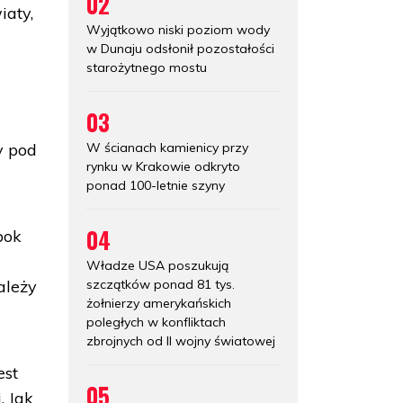
02
iaty,
Wyjątkowo niski poziom wody
w Dunaju odsłonił pozostałości
starożytnego mostu
03
W ścianach kamienicy przy
y pod
rynku w Krakowie odkryto
ponad 100-letnie szyny
04
bok
Władze USA poszukują
szczątków ponad 81 tys.
ależy
żołnierzy amerykańskich
poległych w konfliktach
zbrojnych od II wojny światowej
est
05
. Jak