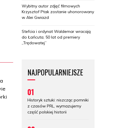
Wybitny autor zdjęć filmowych
Krzysztof Ptak zostanie uhonorowany
w Alei Gwiazd
Stefcia i ordynat Waldemar wracają
do Łańcuta; 50 lat od premiery
„Trędowatej”
NAJPOPULARNIEJSZE
ra
wie
01
órki
Historyk sztuki: niszcząc pomniki
z czasów PRL, wymazujemy
część polskiej historii