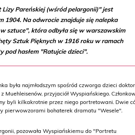
 Lizy Pareńskiej (wśród pelargonii)" jest
m 1904. Na odwrocie znajduje się nalepka
w sztuce", która odbyła się w warszawskim
ęty Sztuk Pięknych w 1916 roku w ramach
y pod hasłem "Ratujcie dzieci".
nka była najmłodszym spośród czworga dzieci dokto
y z Muehleisenów, przyjaciół Wyspiańskiego. Członko
ny byli kilkakrotnie przez niego portretowani. Dwie c
były pierwowzorami bohaterek dramatu "Wesele".
argonii, pozowała Wyspiańskiemu do "Portretu