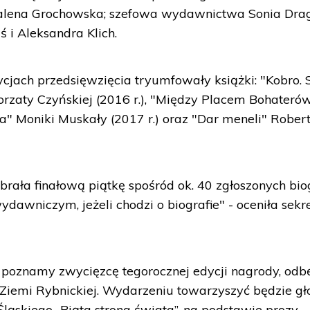
gdalena Grochowska; szefowa wydawnictwa Sonia Dra
 i Aleksandra Klich.
jach przedsięwzięcia tryumfowały książki: "Kobro. 
rzaty Czyńskiej (2016 r.), "Między Placem Bohateró
nia" Moniki Muskały (2017 r.) oraz "Dar meneli" Rober
rała finałową piątkę spośród ok. 40 zgłoszonych biog
dawniczym, jeżeli chodzi o biografie" - oceniła sekr
j poznamy zwycięzcę tegorocznej edycji nagrody, odb
 Ziemi Rybnickiej. Wydarzeniu towarzyszyć będzie gł
ląskiego „Piąta strona świata”, na podstawie prozy