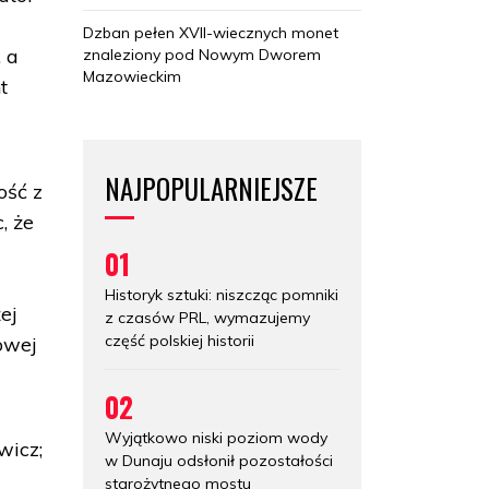
Dzban pełen XVII-wiecznych monet
, a
znaleziony pod Nowym Dworem
Mazowieckim
t
NAJPOPULARNIEJSZE
ość z
, że
01
Historyk sztuki: niszcząc pomniki
ej
z czasów PRL, wymazujemy
część polskiej historii
owej
02
Wyjątkowo niski poziom wody
wicz;
w Dunaju odsłonił pozostałości
starożytnego mostu