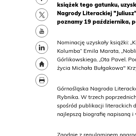
książek tego gatunku, uzysk
Nagrody Literackiej "Julius
poznamy 19 października, p
Nominację uzyskały książki: „K
Kolumba” Emila Marata, „Nobli
Górlikowskiego, „Ota Pavel. P
życia Michała Bułgakowa" Krzy
Górnośląska Nagroda Literacka
Rybnika. W trzech poprzednich
spośród publikacji literackic
najlepszą biografię napisaną 
Zgodnie z regulaminem nagrody