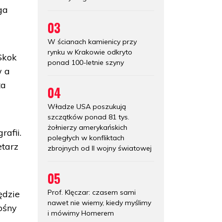
ga
03
W ścianach kamienicy przy
rynku w Krakowie odkryto
Skok
ponad 100-letnie szyny
w a
ta
04
Władze USA poszukują
szczątków ponad 81 tys.
żołnierzy amerykańskich
rafii.
poległych w konfliktach
etarz
zbrojnych od II wojny światowej
05
Prof. Klęczar: czasem sami
ędzie
nawet nie wiemy, kiedy myślimy
ośny
i mówimy Homerem