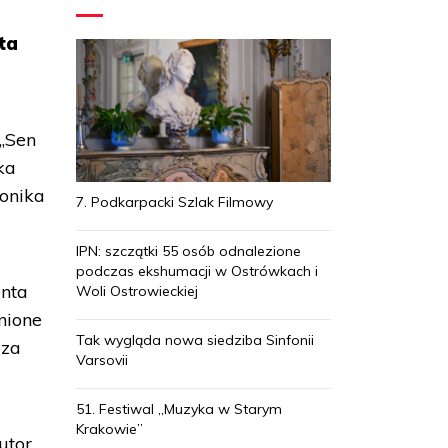
ta
 „Sen
ka
ronika
7. Podkarpacki Szlak Filmowy
IPN: szczątki 55 osób odnalezione
podczas ekshumacji w Ostrówkach i
enta
Woli Ostrowieckiej
nione
Tak wygląda nowa siedziba Sinfonii
 za
Varsovii
51. Festiwal „Muzyka w Starym
Krakowie”
utor