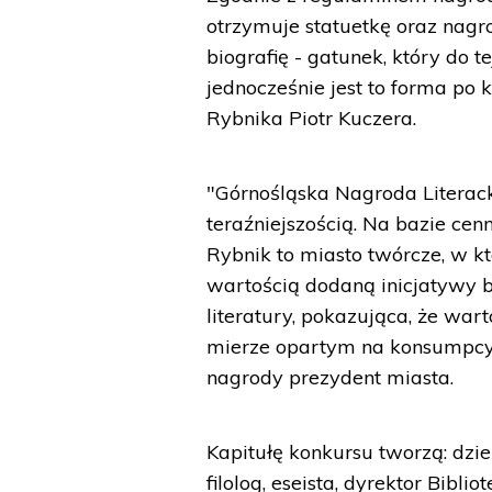
otrzymuje statuetkę oraz nagr
biografię - gatunek, który do t
jednocześnie jest to forma po k
Rybnika Piotr Kuczera.
"Górnośląska Nagroda Literacka
teraźniejszością. Na bazie ce
Rybnik to miasto twórcze, w k
wartością dodaną inicjatywy 
literatury, pokazująca, że war
mierze opartym na konsumpcyj
nagrody prezydent miasta.
Kapitułę konkursu tworzą: dzie
filolog, eseista, dyrektor Bibl