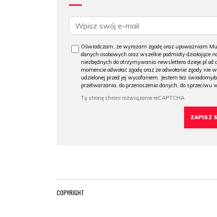
Oświadczam, że wyrażam zgodę oraz upoważniam Muzeu
danych osobowych oraz wszelkie podmioty działające na
niezbędnych do otrzymywania newslettera dzieje.pl od
momencie odwołać zgodę oraz że odwołanie zgody nie 
udzielonej przed jej wycofaniem. Jestem też świadomy/a
przetwarzania, do przenoszenia danych, do sprzeciwu 
COPYRIGHT