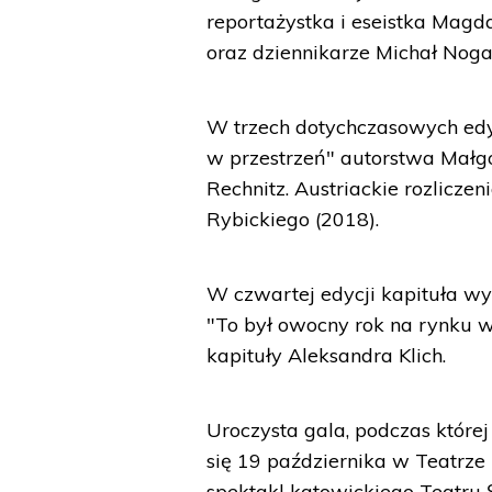
reportażystka i eseistka Ma
oraz dziennikarze Michał Nogaś
W trzech dotychczasowych edyc
w przestrzeń" autorstwa Małgo
Rechnitz. Austriackie rozlicze
Rybickiego (2018).
W czwartej edycji kapituła wyb
"To był owocny rok na rynku wy
kapituły Aleksandra Klich.
Uroczysta gala, podczas które
się 19 października w Teatrze
spektakl katowickiego Teatru Ś