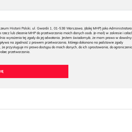
m Historii Polski, ul. Gwardii 1, 01-538 Warszawa, (dalej MHP) jako Administratora
 rzecz lub zlecenie MHP do przetwarzania moich danych osob. (e-mail) w zakresie i celac
 dnia wyrażenia tej zgody do jej odwołania. Jestem świadomy/a, że mam prawo w dowoln
wpływa na zgodność z prawem przetwarzania, którego dokonano na podstawie zgody
, że przysługuje mi prawo dostępu do moich danych, do ich sprostowania, do ograniczeni
wobec przetwarzania.