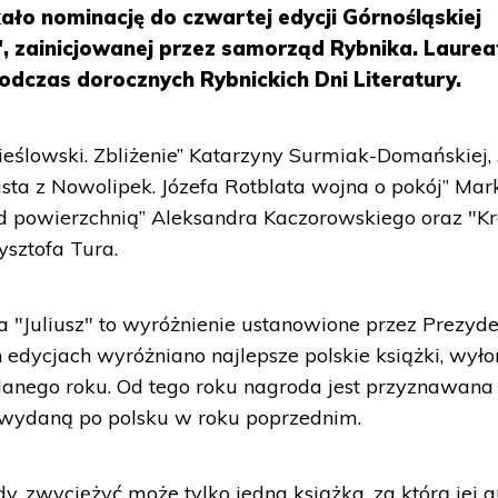
ało nominację do czwartej edycji Górnośląskiej
z", zainicjowanej przez samorząd Rybnika. Laurea
odczas dorocznych Rybnickich Dni Literatury.
ieślowski. Zbliżenie” Katarzyny Surmiak-Domańskiej,
sta z Nowolipek. Józefa Rotblata wojna o pokój” Mar
od powierzchnią” Aleksandra Kaczorowskiego oraz "K
sztofa Tura.
 "Juliusz" to wyróżnienie ustanowione przez Prezyd
 edycjach wyróżniano najlepsze polskie książki, wyło
h danego roku. Od tego roku nagroda jest przyznawana
i wydaną po polsku w roku poprzednim.
, zwyciężyć może tylko jedna książka, za którą jej a