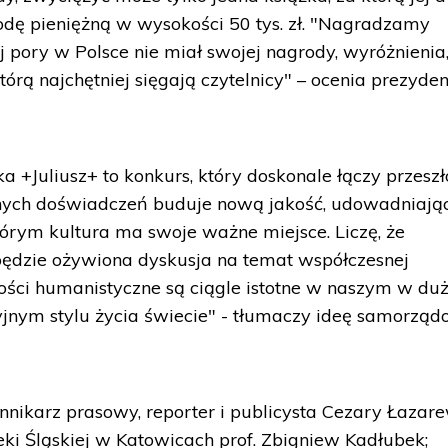
odę pieniężną w wysokości 50 tys. zł. "Nagradzamy
ej pory w Polsce nie miał swojej nagrody, wyróżnienia
tórą najchętniej sięgają czytelnicy" – ocenia prezyden
 +Juliusz+ to konkurs, który doskonale łączy przeszł
nnych doświadczeń buduje nową jakość, udowadniając
tórym kultura ma swoje ważne miejsce. Liczę, że
będzie ożywiona dyskusja na temat współczesnej
tości humanistyczne są ciągle istotne w naszym w duż
nym stylu życia świecie" - tłumaczy ideę samorząd
nnikarz prasowy, reporter i publicysta Cezary Łazare
ioteki Śląskiej w Katowicach prof. Zbigniew Kadłubek;