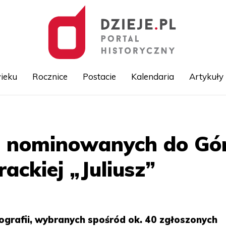
ieku
Rocznice
Postacie
Kalendaria
Artykuły
Przejdź
do
treści
ii nominowanych do Gór
ackiej „Juliusz”
ografii, wybranych spośród ok. 40 zgłoszonych