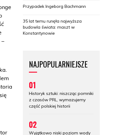
Przypadek Ingeborg Bachmann
ponge
o
35 lat temu runęła najwyższa
ść
budowla świata: maszt w
e
Konstantynowie
 –
NAJPOPULARNIEJSZE
ka.
alem
01
toria
Historyk sztuki: niszcząc pomniki
się
z czasów PRL, wymazujemy
część polskiej historii
02
tor
Wyjątkowo niski poziom wody