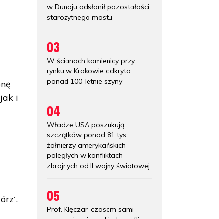
w Dunaju odsłonił pozostałości
starożytnego mostu
03
W ścianach kamienicy przy
rynku w Krakowie odkryto
ponad 100-letnie szyny
onę
jak i
04
Władze USA poszukują
szczątków ponad 81 tys.
żołnierzy amerykańskich
poległych w konfliktach
zbrojnych od II wojny światowej
05
órz”.
Prof. Klęczar: czasem sami