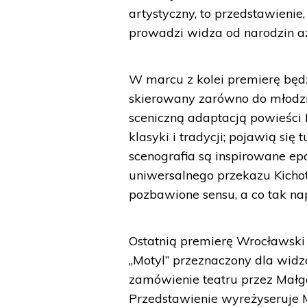
artystyczny, to przedstawienie,
prowadzi widza od narodzin aż
W marcu z kolei premierę będzi
skierowany zarówno do młodzie
sceniczną adaptacją powieści 
klasyki i tradycji; pojawią si
scenografia są inspirowane ep
uniwersalnego przekazu Kichota
pozbawione sensu, a co tak na
Ostatnią premierę Wrocławski 
„Motyl” przeznaczony dla widzó
zamówienie teatru przez Małgo
Przedstawienie wyreżyseruje M