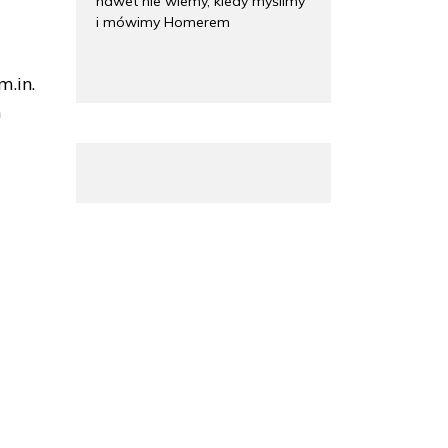
nawet nie wiemy, kiedy myślimy
i mówimy Homerem
.in.
m