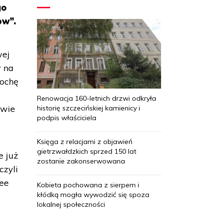
go
ow”.
wej
y na
rochę
Renowacja 160-letnich drzwi odkryła
awie
historię szczecińskiej kamienicy i
podpis właściciela
Księga z relacjami z objawień
gietrzwałdzkich sprzed 150 lat
e już
zostanie zakonserwowana
czyli
ree
Kobieta pochowana z sierpem i
kłódką mogła wywodzić się spoza
lokalnej społeczności