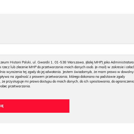
m Historii Polski, ul. Gwardii 1, 01-538 Warszawa, (dalej MHP) jako Administratora
 rzecz lub zlecenie MHP do przetwarzania moich danych osob. (e-mail) w zakresie i celac
 dnia wyrażenia tej zgody do jej odwołania. Jestem świadomy/a, że mam prawo w dowoln
wpływa na zgodność z prawem przetwarzania, którego dokonano na podstawie zgody
, że przysługuje mi prawo dostępu do moich danych, do ich sprostowania, do ograniczeni
wobec przetwarzania.