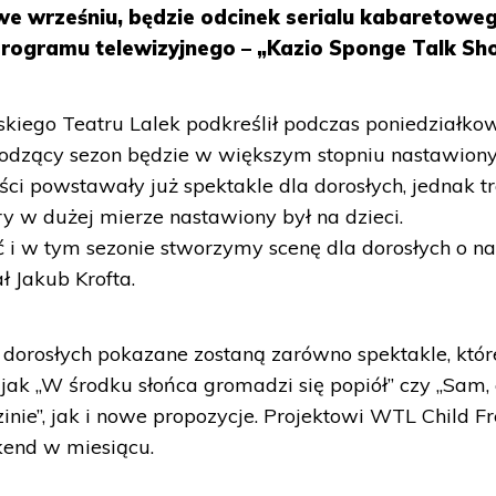
we wrześniu, będzie odcinek serialu kabaretowe
programu telewizyjnego – „Kazio Sponge Talk Sh
kiego Teatru Lalek podkreślił podczas poniedziałko
chodzący sezon będzie w większym stopniu nastawion
ści powstawały już spektakle dla dorosłych, jednak t
ry w dużej mierze nastawiony był na dzieci.
 i w tym sezonie stworzymy scenę dla dorosłych o n
ł Jakub Krofta.
 dorosłych pokazane zostaną zarówno spektakle, któr
ie jak „W środku słońca gromadzi się popiół” czy „Sam, 
nie”, jak i nowe propozycje. Projektowi WTL Child F
kend w miesiącu.