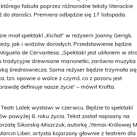
 którego fabuła poprzez różnorodne teksty literackie
 do starości. Premiera odbędzie się 17 listopada.
e miał spektakl „Kichot” w reżyserii Joanny Gerigk,
ży, jak i widzów dorosłych. Przedstawienie będzie
Miguela de Cervantesa. „Spektakl jest ukłonem w str
ę tu tradycyjne drewniane marionetki, zarówno muzyka 
oką średniowiecza. Sama reżyser będzie trzymała się
, tzn. opowie o walce z czymś, co z pozoru jest
prawdę definiuje nasze życie” – mówił Krofta.
Teatr Lalek wystawi w czerwcu. Będzie to spektakl
w powyżej 8. roku życia. Tekst został napisany na
rzatę Sikorską-Miszczuk, autorkę „Yemai-Królowej M
arcin Liber, artysta kojarzony głownie z teatrem dla