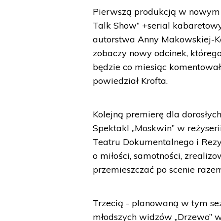
Pierwszą produkcją w nowym s
Talk Show” +serial kabaretow
autorstwa Anny Makowskiej-Ko
zobaczy nowy odcinek, któreg
będzie co miesiąc komentował b
powiedział Krofta.
Kolejną premierę dla dorosłyc
Spektakl „Moskwin” w reżyser
Teatru Dokumentalnego i Rezyde
o miłości, samotności, zreali
przemieszczać po scenie razem
Trzecią - planowaną w tym sez
młodszych widzów „Drzewo” w r