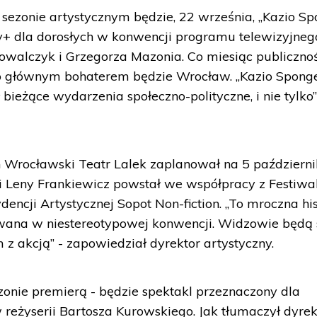
ezonie artystycznym będzie, 22 września, „Kazio S
y+ dla dorosłych w konwencji programu telewizyjneg
walczyk i Grzegorza Mazonia. Co miesiąc publiczno
o głównym bohaterem będzie Wrocław. „Kazio Spong
ieżące wydarzenia społeczno-polityczne, i nie tylko”
h Wrocławski Teatr Lalek zaplanował na 5 październi
ii Leny Frankiewicz powstał we współpracy z Festiw
ncji Artystycznej Sopot Non-fiction. „To mroczna his
zowana w niestereotypowej konwencji. Widzowie będą 
 z akcją” - zapowiedział dyrektor artystyczny.
onie premierą - będzie spektakl przeznaczony dla
eżyserii Bartosza Kurowskiego. Jak tłumaczył dyrek