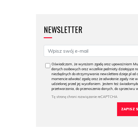
NEWSLETTER
Oświadczam, że wyrażam zgodę oraz upoważniam Muzeu
danych osobowych oraz wszelkie podmioty działające na
niezbędnych do otrzymywania newslettera dzieje.pl od
momencie odwołać zgodę oraz że odwołanie zgody nie 
udzielonej przed jej wycofaniem. Jestem też świadomy/a
przetwarzania, do przenoszenia danych, do sprzeciwu 