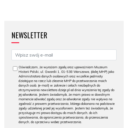
NEWSLETTER
Oświadczam, że wyrażam zgodę oraz upoważniam Muzeum
Historii Polski, ul. Gwardii 1, 01-538 Warszawa, (dalej MHP) jako
Administratora danych osobowych oraz wszelkie podmioty
działające na rzecz lub zlecenie MHP do przetwarzania moich
danych osob. (e-mail) w zakresie i celach niezbędnych do
otrzymywania newslettera dzieje.pl od dnia wyrażenia tej zgody do
jej odwołania. Jestem świadomy/a, że mam prawo w dowolnym
momencie odwołać zgodę oraz że odwołanie zgody nie wpływa na
zgodność z prawem przetwarzania, którego dokonano na podstawie
zgody udzielonej przed jej wycofaniem. Jestem też świadomy/a, że
przysługuje mi prawo dostępu do moich danych, do ich
sprostowania, do ograniczenia przetwarzania, do przenoszenia
danych, do sprzeciwu wobec przetwarzania.