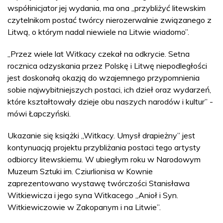
współinicjator jej wydania, ma ona „przybliżyć litewskim
czytelnikom postać twórcy nierozerwalnie związanego z
Litwą, o którym nadal niewiele na Litwie wiadomo”.
„Przez wiele lat Witkacy czekał na odkrycie. Setna
rocznica odzyskania przez Polskę i Litwę niepodległości
jest doskonałą okazją do wzajemnego przypomnienia
sobie najwybitniejszych postaci, ich dzieł oraz wydarzeń,
które kształtowały dzieje obu naszych narodów i kultur” -
mówi Łapczyński.
Ukazanie się książki „Witkacy. Umysł drapieżny” jest
kontynuacją projektu przybliżania postaci tego artysty
odbiorcy litewskiemu. W ubiegłym roku w Narodowym
Muzeum Sztuki im. Cziurlionisa w Kownie
zaprezentowano wystawę twórczości Stanisława
Witkiewicza i jego syna Witkacego „Anioł i Syn.
Witkiewiczowie w Zakopanym i na Litwie”.