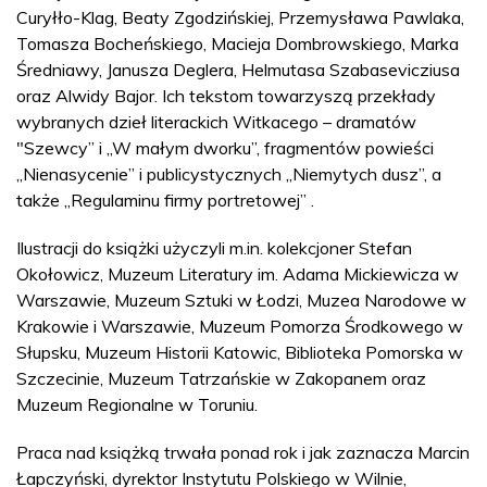
Curyłło-Klag, Beaty Zgodzińskiej, Przemysława Pawlaka,
Tomasza Bocheńskiego, Macieja Dombrowskiego, Marka
Średniawy, Janusza Deglera, Helmutasa Szabasevicziusa
oraz Alwidy Bajor. Ich tekstom towarzyszą przekłady
wybranych dzieł literackich Witkacego – dramatów
"Szewcy” i „W małym dworku”, fragmentów powieści
„Nienasycenie” i publicystycznych „Niemytych dusz”, a
także „Regulaminu firmy portretowej” .
Ilustracji do książki użyczyli m.in. kolekcjoner Stefan
Okołowicz, Muzeum Literatury im. Adama Mickiewicza w
Warszawie, Muzeum Sztuki w Łodzi, Muzea Narodowe w
Krakowie i Warszawie, Muzeum Pomorza Środkowego w
Słupsku, Muzeum Historii Katowic, Biblioteka Pomorska w
Szczecinie, Muzeum Tatrzańskie w Zakopanem oraz
Muzeum Regionalne w Toruniu.
Praca nad książką trwała ponad rok i jak zaznacza Marcin
Łapczyński, dyrektor Instytutu Polskiego w Wilnie,