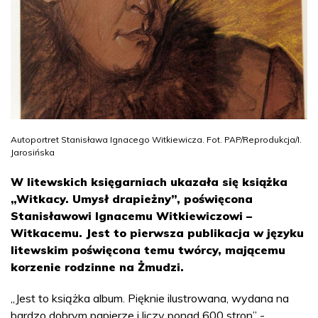
Autoportret Stanisława Ignacego Witkiewicza. Fot. PAP/Reprodukcja/I.
Jarosińska
W litewskich księgarniach ukazała się książka
„Witkacy. Umysł drapieżny”, poświęcona
Stanisławowi Ignacemu Witkiewiczowi –
Witkacemu. Jest to pierwsza publikacja w języku
litewskim poświęcona temu twórcy, mającemu
korzenie rodzinne na Żmudzi.
„Jest to książka album. Pięknie ilustrowana, wydana na
bardzo dobrym papierze i liczy ponad 600 stron” -