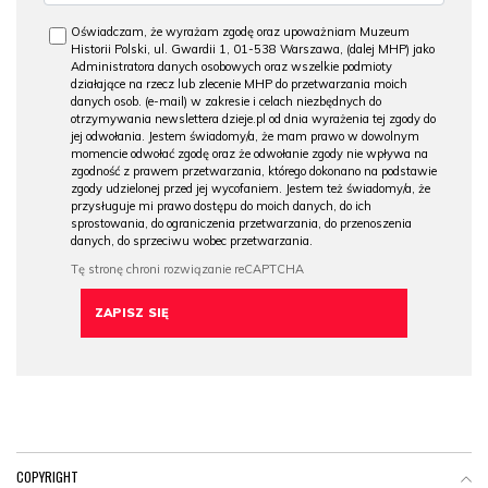
Oświadczam, że wyrażam zgodę oraz upoważniam Muzeum
Historii Polski, ul. Gwardii 1, 01-538 Warszawa, (dalej MHP) jako
Administratora danych osobowych oraz wszelkie podmioty
działające na rzecz lub zlecenie MHP do przetwarzania moich
danych osob. (e-mail) w zakresie i celach niezbędnych do
otrzymywania newslettera dzieje.pl od dnia wyrażenia tej zgody do
jej odwołania. Jestem świadomy/a, że mam prawo w dowolnym
momencie odwołać zgodę oraz że odwołanie zgody nie wpływa na
zgodność z prawem przetwarzania, którego dokonano na podstawie
zgody udzielonej przed jej wycofaniem. Jestem też świadomy/a, że
przysługuje mi prawo dostępu do moich danych, do ich
sprostowania, do ograniczenia przetwarzania, do przenoszenia
danych, do sprzeciwu wobec przetwarzania.
COPYRIGHT