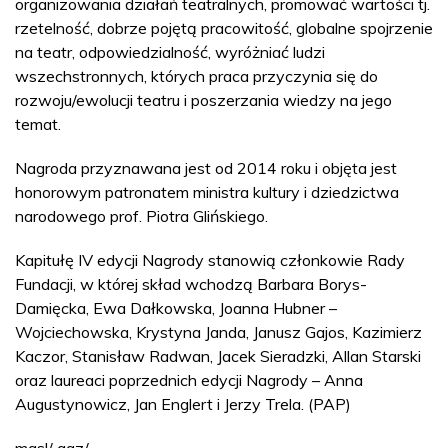
organizowania działań teatralnych, promować wartości tj.
rzetelność, dobrze pojętą pracowitość, globalne spojrzenie
na teatr, odpowiedzialność, wyróżniać ludzi
wszechstronnych, których praca przyczynia się do
rozwoju/ewolucji teatru i poszerzania wiedzy na jego
temat.
Nagroda przyznawana jest od 2014 roku i objęta jest
honorowym patronatem ministra kultury i dziedzictwa
narodowego prof. Piotra Glińskiego.
Kapitułę IV edycji Nagrody stanowią członkowie Rady
Fundacji, w której skład wchodzą Barbara Borys-
Damięcka, Ewa Dałkowska, Joanna Hubner –
Wojciechowska, Krystyna Janda, Janusz Gajos, Kazimierz
Kaczor, Stanisław Radwan, Jacek Sieradzki, Allan Starski
oraz laureaci poprzednich edycji Nagrody – Anna
Augustynowicz, Jan Englert i Jerzy Trela. (PAP)
masl/ agz/