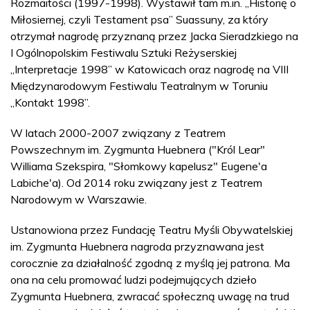
Rozmaitości (1997-1998). Wystawił tam m.in. „Historię o
Miłosiernej, czyli Testament psa” Suassuny, za który
otrzymał nagrodę przyznaną przez Jacka Sieradzkiego na
I Ogólnopolskim Festiwalu Sztuki Reżyserskiej
„Interpretacje 1998” w Katowicach oraz nagrodę na VIII
Międzynarodowym Festiwalu Teatralnym w Toruniu
„Kontakt 1998”.
W latach 2000-2007 związany z Teatrem
Powszechnym im. Zygmunta Huebnera ("Król Lear"
Williama Szekspira, "Słomkowy kapelusz" Eugene'a
Labiche'a). Od 2014 roku związany jest z Teatrem
Narodowym w Warszawie.
Ustanowiona przez Fundację Teatru Myśli Obywatelskiej
im. Zygmunta Huebnera nagroda przyznawana jest
corocznie za działalność zgodną z myślą jej patrona. Ma
ona na celu promować ludzi podejmujących dzieło
Zygmunta Huebnera, zwracać społeczną uwagę na trud