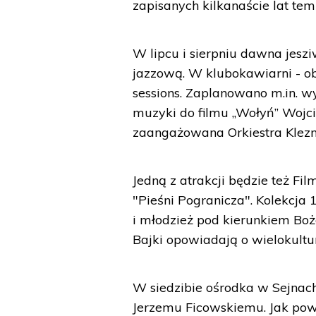
zapisanych kilkanaście lat te
W lipcu i sierpniu dawna jesz
jazzową. W klubokawiarni - o
sessions. Zaplanowano m.in. w
muzyki do filmu „Wołyń” Wojc
zaangażowana Orkiestra Klezm
Jedną z atrakcji będzie też Fi
"Pieśni Pogranicza". Kolekcja
i młodzież pod kierunkiem Boż
Bajki opowiadają o wielokult
W siedzibie ośrodka w Sejna
Jerzemu Ficowskiemu. Jak pow