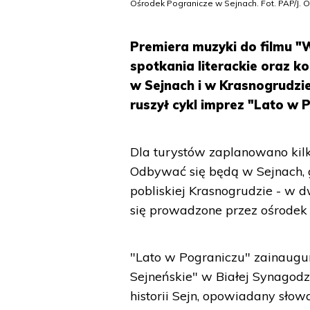
Ośrodek Pogranicze w Sejnach. Fot. PAP/J. 
Premiera muzyki do filmu "
spotkania literackie oraz 
w Sejnach i w Krasnogrudzie
ruszył cykl imprez "Lato w 
Dla turystów zaplanowano kilk
Odbywać się będą w Sejnach, g
pobliskiej Krasnogrudzie - w 
się prowadzone przez ośrode
"Lato w Pograniczu" zainaugu
Sejneńskie" w Białej Synagodze
historii Sejn, opowiadany sł