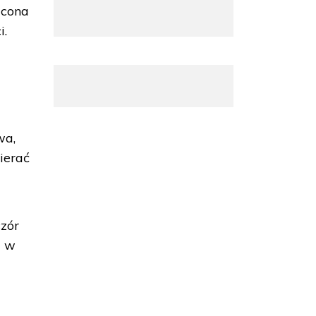
ęcona
i.
wa,
ierać
czór
ę w