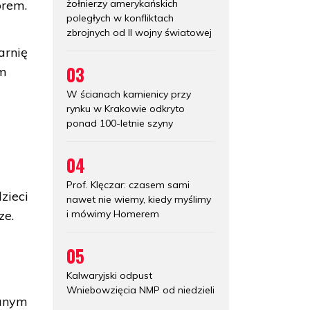
żołnierzy amerykańskich
orem.
poległych w konfliktach
zbrojnych od II wojny światowej
arnię
03
am
W ścianach kamienicy przy
rynku w Krakowie odkryto
ponad 100-letnie szyny
04
Prof. Klęczar: czasem sami
zieci
nawet nie wiemy, kiedy myślimy
i mówimy Homerem
ze.
05
Kalwaryjski odpust
Wniebowzięcia NMP od niedzieli
ianym