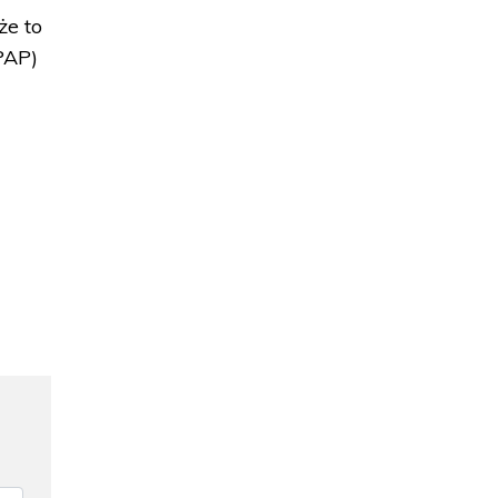
że to
PAP)