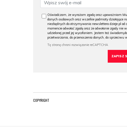
Oświadczam, że wyrażam zgodę oraz upoważniam Muzeu
danych osobowych oraz wszelkie podmioty działające na
niezbędnych do otrzymywania newslettera dzieje.pl od
momencie odwołać zgodę oraz że odwołanie zgody nie 
udzielonej przed jej wycofaniem. Jestem też świadomy/a
przetwarzania, do przenoszenia danych, do sprzeciwu 
COPYRIGHT