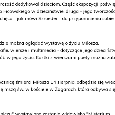
wórczość dedykował dzieciom. Część ekspozycji poświ
no Ficowskiego w dzieciństwie, druga - jego twórczośc
chęca - jak mówi Szroeder - do przypomnienia sobie
dzie można oglądać wystawę o życiu Miłosza.
afie, wiersze i multimedia - dotyczące jego dziecińst
b w jego życiu. Kartki z wierszami poety można zab
cznicę śmierci Miłosza 14 sierpnia, odbędzie się wie
ię mszą św. w kościele w Żagarach, która odbywa si
niczu" wystawione zostanie widowisko "Misterium