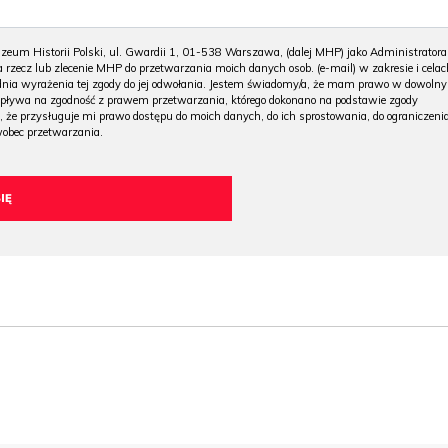
m Historii Polski, ul. Gwardii 1, 01-538 Warszawa, (dalej MHP) jako Administratora
 rzecz lub zlecenie MHP do przetwarzania moich danych osob. (e-mail) w zakresie i celac
 dnia wyrażenia tej zgody do jej odwołania. Jestem świadomy/a, że mam prawo w dowoln
wpływa na zgodność z prawem przetwarzania, którego dokonano na podstawie zgody
, że przysługuje mi prawo dostępu do moich danych, do ich sprostowania, do ograniczeni
wobec przetwarzania.