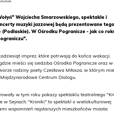
Ochoński
Wołyń" Wojciecha Smarzowskiego, spektakle i
koncerty muzyki jazzowej będą prezentowane tego
 (Podlaskie). W Ośrodku Pogranicze - jak co rok
Pograniczu".
adziesiąt imprez, które potrwają do końca wakacji.
dzie mieści się siedziba Ośrodka Pogranicze oraz w
dworze rodziny poety Czesława Miłosza, w którym mie
k Międzynarodowe Centrum Dialogu.
rowały w tym roku pokazy spektaklu teatralnego "Kr
 w Sejnach. "Kroniki" to spektakl o wielokulturowej
owami wspomnień najstarszych mieszkańców miasta