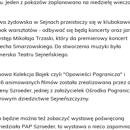
mu. Jeden z pokazów zaplanowano na niedzielę wiecz
iwa żydowska w Sejnach przeistoczy się w klubokawi
bok warsztatów - odbywać się będą koncerty oraz j
ystęp Mikołaja Trzaski, który da premierowy koncert
iecha Smarzowskiego. Do stworzenia muzyki była
erska Teatru Sejneńskiego.
lmowa Kolekcja Bajek czyli "Opowieści Pogranicza" i
 16 animowanych filmów została zrealizowana przez d
eny Szroeder, jednej z założycielek Ośrodka Pogranic
urowym dziedzictwie Sejneńszczyzny.
ch będzie można też zobaczyć wystawę poświęconą
iedziała PAP Szroeder, to wystawa o nieco zapomn