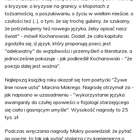
o kryzysie, o kryzysie na granicy, o kłopotach z
tożsamością, o poszukiwaniu, o życiu w wielkim mieście, o
czułości też (...), o tym, że się trochę gubimy, że szukamy,
że potrzebujemy też nowego języka, żeby opisać nasz
świat" - mówił Kochanowski. Dodał, że cała kapituła
zgodziła się, iż język, który proponują poeci, jest
"adekwatny" do wątpliwości i przemyśleń o literaturze, a
jednocześnie pokazuje - jak podkreślił Kochanowski - "że
poezja dalej jest ważna".
Najlepszą książką roku okazał się tom poetycki "Żywe
linie nowe usta" Marcina Mokrego. Nagrodę otrzymał za -
jak napisano w uzasadnieniu - "wykorzystanie języka
awangardy do czułej opowieści o fizjologii starzejącego
się ciała i gasnącym umyśle". Wysokość nagrody to 25
tys. zł.
Podczas wręczania nagrody Mokry powiedział, że pytać
go poezję, to tak jak pytać stolarza czy kamieniarza o