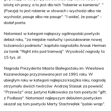
istotę ich pracy, a to jest dla nich "robienie w kamieniu". "
(Poezja) to jest robienie w słowach i wychodzi albo nie
wychodzi, pasuje albo nie pasuje". "I widać, że pasuje" -
dodał poeta.
Natomiast w kategorii najlepszy ogólnopolski poetycki
debiut roku, "za miejskie nasłuchy i poszukiwanie nowej
tożsamości podmiotu", kapituła nagrodziła Anouk Herman
za tomik "Right into pod tramwaj". Wysokość nagrody to
15 tys. zł.
Nagroda Prezydenta Miasta Białegostoku im. Wiesława
Kazaneckiego przyznawana jest od 1991 roku. W
ubiegłym roku w kategorii najlepsza książka roku, nagrodę
otrzymało dwóch twórców: Andrzej Stasiuk za powieść
"Przewóz" oraz Justyna Kulikowska za tom poetycki "gift.
z Podlasia". Natomiast najlepszym debiutem poetyckim
okazał się tom poetycki Marty Stachniałek "polski wrap".