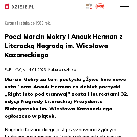
Kultura i sztuka po 1989 roku
Przejdź
do
Poeci Marcin Mokry i Anouk Herman z
treści
Literacką Nagrodą im. Wiesława
Kazaneckiego
Kultura i sztuka
PUBLIKACJA: 14.04.2023
Marcin Mokry za tom poetycki „Żywe linie nowe
usta” oraz Anouk Herman za debiut poetycki
„Right into pod tramwaj” zostali laureatami 32.
edycji Nagrody Literackiej Prezydenta
Białegostoku im. Wiesława Kazaneckiego –
ogłoszono w piątek.
Nagroda Kazaneckiego jest przyznawana żyjącym
twórcom związanym ze środowiskiem artystycznym