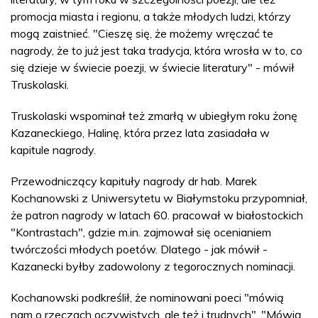
promocja miasta i regionu, a także młodych ludzi, którzy
mogą zaistnieć. "Cieszę się, że możemy wręczać te
nagrody, że to już jest taka tradycja, która wrosła w to, co
się dzieje w świecie poezji, w świecie literatury" - mówił
Truskolaski.
Truskolaski wspominał też zmarłą w ubiegłym roku żonę
Kazaneckiego, Halinę, która przez lata zasiadała w
kapitule nagrody.
Przewodniczący kapituły nagrody dr hab. Marek
Kochanowski z Uniwersytetu w Białymstoku przypomniał,
że patron nagrody w latach 60. pracował w białostockich
"Kontrastach", gdzie m.in. zajmował się ocenianiem
twórczości młodych poetów. Dlatego - jak mówił -
Kazanecki byłby zadowolony z tegorocznych nominacji.
Kochanowski podkreślił, że nominowani poeci "mówią
nam o rzeczach oczywistych, ale też i trudnych". "Mówią