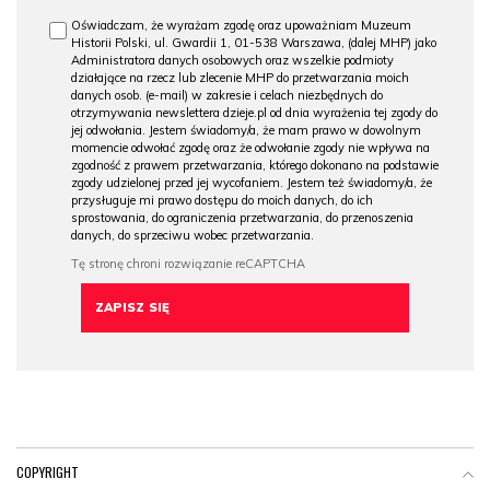
Oświadczam, że wyrażam zgodę oraz upoważniam Muzeum
Historii Polski, ul. Gwardii 1, 01-538 Warszawa, (dalej MHP) jako
Administratora danych osobowych oraz wszelkie podmioty
działające na rzecz lub zlecenie MHP do przetwarzania moich
danych osob. (e-mail) w zakresie i celach niezbędnych do
otrzymywania newslettera dzieje.pl od dnia wyrażenia tej zgody do
jej odwołania. Jestem świadomy/a, że mam prawo w dowolnym
momencie odwołać zgodę oraz że odwołanie zgody nie wpływa na
zgodność z prawem przetwarzania, którego dokonano na podstawie
zgody udzielonej przed jej wycofaniem. Jestem też świadomy/a, że
przysługuje mi prawo dostępu do moich danych, do ich
sprostowania, do ograniczenia przetwarzania, do przenoszenia
danych, do sprzeciwu wobec przetwarzania.
COPYRIGHT