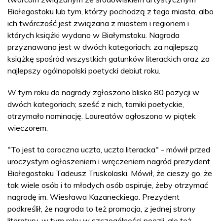
Białegostoku lub tym, którzy pochodzą z tego miasta, albo
ich twórczość jest związana z miastem i regionem i
których książki wydano w Białymstoku. Nagroda
przyznawana jest w dwóch kategoriach: za najlepszą
książkę spośród wszystkich gatunków literackich oraz za
najlepszy ogólnopolski poetycki debiut roku.
W tym roku do nagrody zgłoszono blisko 80 pozycji w
dwóch kategoriach; sześć z nich, tomiki poetyckie,
otrzymało nominację. Laureatów ogłoszono w piątek
wieczorem.
"To jest ta coroczna uczta, uczta literacka" - mówił przed
uroczystym ogłoszeniem i wręczeniem nagród prezydent
Białegostoku Tadeusz Truskolaski. Mówił, że cieszy go, że
tak wiele osób i to młodych osób aspiruje, żeby otrzymać
nagrodę im. Wiesława Kazaneckiego. Prezydent
podkreślił, że nagroda to też promocja, z jednej strony
literatury, w tym roku w szczególności poezji, ale też