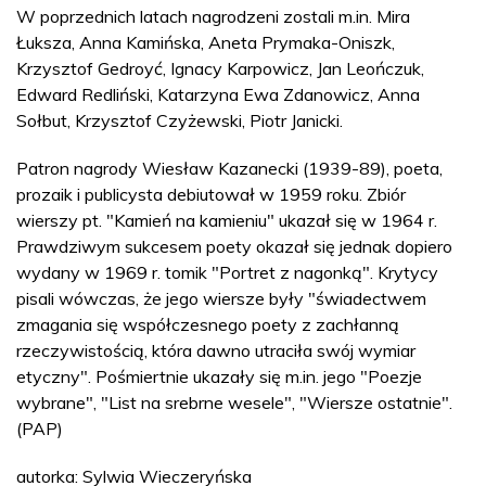
W poprzednich latach nagrodzeni zostali m.in. Mira
Łuksza, Anna Kamińska, Aneta Prymaka-Oniszk,
Krzysztof Gedroyć, Ignacy Karpowicz, Jan Leończuk,
Edward Redliński, Katarzyna Ewa Zdanowicz, Anna
Sołbut, Krzysztof Czyżewski, Piotr Janicki.
Patron nagrody Wiesław Kazanecki (1939-89), poeta,
prozaik i publicysta debiutował w 1959 roku. Zbiór
wierszy pt. "Kamień na kamieniu" ukazał się w 1964 r.
Prawdziwym sukcesem poety okazał się jednak dopiero
wydany w 1969 r. tomik "Portret z nagonką". Krytycy
pisali wówczas, że jego wiersze były "świadectwem
zmagania się współczesnego poety z zachłanną
rzeczywistością, która dawno utraciła swój wymiar
etyczny". Pośmiertnie ukazały się m.in. jego "Poezje
wybrane", "List na srebrne wesele", "Wiersze ostatnie".
(PAP)
autorka: Sylwia Wieczeryńska