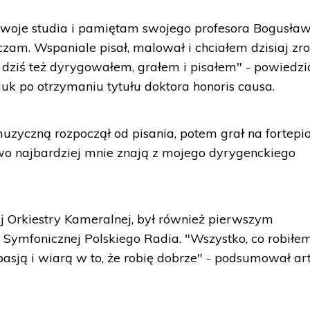
woje studia i pamiętam swojego profesora Bogusła
zam. Wspaniale pisał, malował i chciałem dzisiaj zro
a dziś też dyrygowałem, grałem i pisałem" - powiedzi
k po otrzymaniu tytułu doktora honoris causa.
uzyczną rozpoczął od pisania, potem grał na fortepia
stwo najbardziej mnie znają z mojego dyrygenckiego
j Orkiestry Kameralnej, był również pierwszym
Symfonicznej Polskiego Radia. "Wszystko, co robiłem
sją i wiarą w to, że robię dobrze" - podsumował art