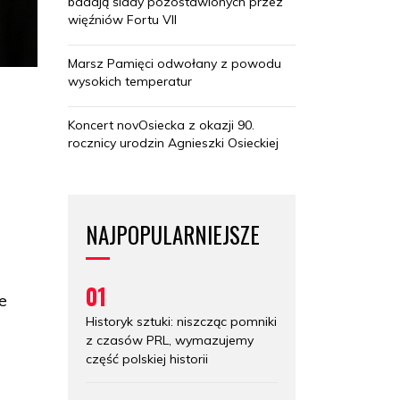
badają ślady pozostawionych przez
więźniów Fortu VII
Marsz Pamięci odwołany z powodu
wysokich temperatur
Koncert novOsiecka z okazji 90.
rocznicy urodzin Agnieszki Osieckiej
NAJPOPULARNIEJSZE
01
e
Historyk sztuki: niszcząc pomniki
z czasów PRL, wymazujemy
część polskiej historii