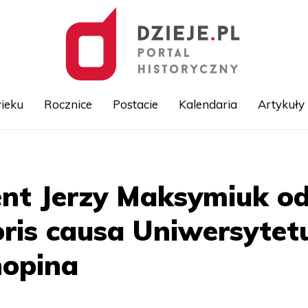
ieku
Rocznice
Postacie
Kalendaria
Artykuły
Przejdź
do
treści
ent Jerzy Maksymiuk od
ris causa Uniwersyte
hopina