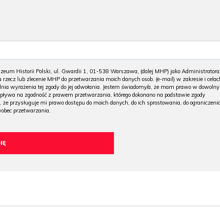
m Historii Polski, ul. Gwardii 1, 01-538 Warszawa, (dalej MHP) jako Administratora
 rzecz lub zlecenie MHP do przetwarzania moich danych osob. (e-mail) w zakresie i celac
 dnia wyrażenia tej zgody do jej odwołania. Jestem świadomy/a, że mam prawo w dowoln
wpływa na zgodność z prawem przetwarzania, którego dokonano na podstawie zgody
, że przysługuje mi prawo dostępu do moich danych, do ich sprostowania, do ograniczeni
wobec przetwarzania.