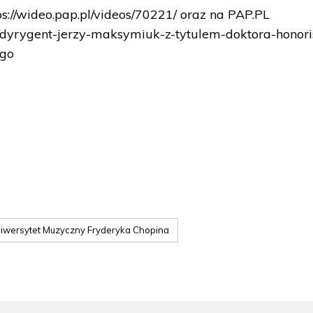
s://wideo.pap.pl/videos/70221/ oraz na PAP.PL
i/dyrygent-jerzy-maksymiuk-z-tytulem-doktora-honori
ego
iwersytet Muzyczny Fryderyka Chopina