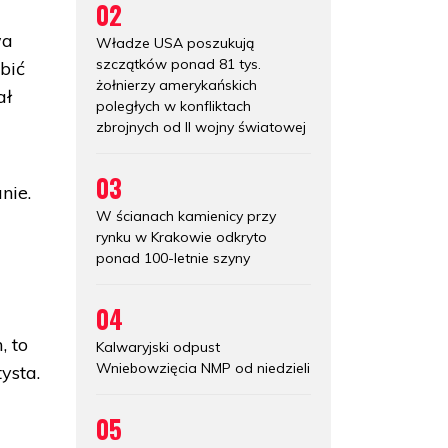
02
wa
Władze USA poszukują
szczątków ponad 81 tys.
bić
żołnierzy amerykańskich
ał
poległych w konfliktach
zbrojnych od II wojny światowej
03
nie.
W ścianach kamienicy przy
rynku w Krakowie odkryto
ponad 100-letnie szyny
04
, to
Kalwaryjski odpust
Wniebowzięcia NMP od niedzieli
ysta.
05