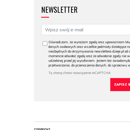
NEWSLETTER
Oświadczam, że wyrażam zgodę oraz upoważniam Muzeu
danych osobowych oraz wszelkie podmioty działające na
niezbędnych do otrzymywania newslettera dzieje.pl od
momencie odwołać zgodę oraz że odwołanie zgody nie 
udzielonej przed jej wycofaniem. Jestem też świadomy/a
przetwarzania, do przenoszenia danych, do sprzeciwu 
COPYRIGHT