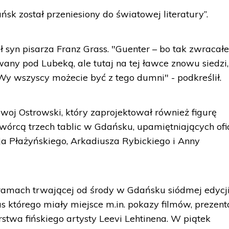
ńsk został przeniesiony do światowej literatury”.
ł syn pisarza Franz Grass. "Guenter – bo tak zwracał
any pod Lubeką, ale tutaj na tej ławce znowu siedzi,
Wy wszyscy możecie być z tego dumni" - podkreślił.
woj Ostrowski, który zaprojektował również figurę
. twórcą trzech tablic w Gdańsku, upamiętniających ofi
eja Płażyńskiego, Arkadiusza Rybickiego i Anny
 ramach trwającej od środy w Gdańsku siódmej edycj
s którego miały miejsce m.in. pokazy filmów, prezent
rstwa fińskiego artysty Leevi Lehtinena. W piątek