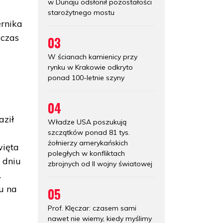
w Dunaju odsłonił pozostałości
starożytnego mostu
ernika
wczas
03
W ścianach kamienicy przy
rynku w Krakowie odkryto
ponad 100-letnie szyny
04
aził
Władze USA poszukują
e
szczątków ponad 81 tys.
żołnierzy amerykańskich
więta
poległych w konfliktach
 dniu
zbrojnych od II wojny światowej
.
u na
05
Prof. Klęczar: czasem sami
nawet nie wiemy, kiedy myślimy