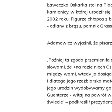
Ławeczka Oskarka stoi na Pla
kamienicy, w której urodził się
2002 roku. Figurze chłopca z
- odlany z brązu, pomnik Grass
Adamowicz wyjaśnił, że pisarz
„Później ta zgoda przemieniła 
słowami, że +na razie niech Os
między wami, wtedy ja dosiądę
i dlatego jego rzeźbiarska ma
jego urodzin wydobywamy go st
Guenterze - witaj na powrót 
świecie” – podkreślił prezyden