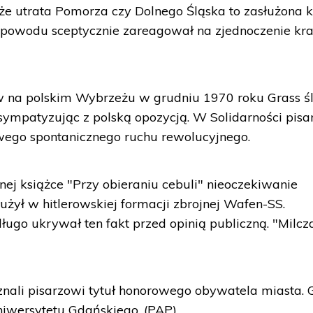
, że utrata Pomorza czy Dolnego Śląska to zasłużona 
o powodu sceptycznie zareagował na zjednoczenie kr
w na polskim Wybrzeżu w grudniu 1970 roku Grass śl
ympatyzując z polską opozycją. W Solidarności pisa
owego spontanicznego ruchu rewolucyjnego.
ej książce "Przy obieraniu cebuli" nieoczekiwanie
łużył w hitlerowskiej formacji zbrojnej Wafen-SS.
ługo ukrywał ten fakt przed opinią publiczną. "Milc
nali pisarzowi tytuł honorowego obywatela miasta. 
niwersytetu Gdańskiego. (PAP)