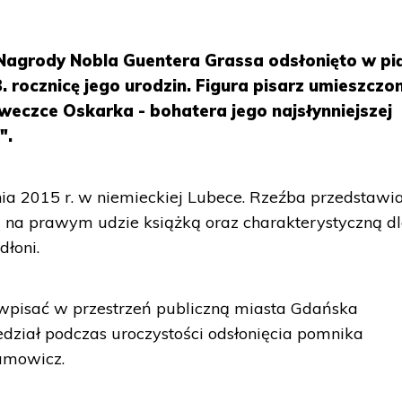
j Nagrody Nobla Guentera Grassa odsłonięto w pi
 rocznicę jego urodzin. Figura pisarz umieszczo
Ławeczce Oskarka - bohatera jego najsłynniejszej
".
ia 2015 r. w niemieckiej Lubece. Rzeźba przedstawi
ą na prawym udzie książką oraz charakterystyczną d
dłoni.
 wpisać w przestrzeń publiczną miasta Gdańska
dział podczas uroczystości odsłonięcia pomnika
amowicz.