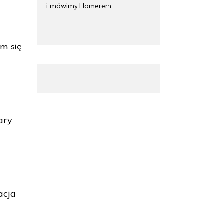
i mówimy Homerem
em się
ary
i
acja