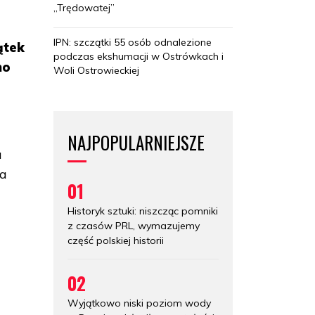
„Trędowatej”
IPN: szczątki 55 osób odnalezione
ątek
podczas ekshumacji w Ostrówkach i
no
Woli Ostrowieckiej
NAJPOPULARNIEJSZE
a
la
01
Historyk sztuki: niszcząc pomniki
z czasów PRL, wymazujemy
część polskiej historii
02
Wyjątkowo niski poziom wody