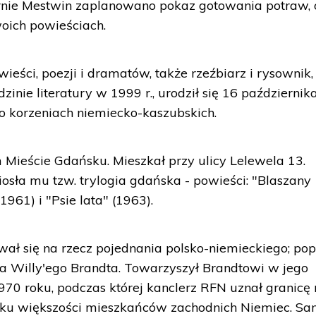
nie Mestwin zaplanowano pokaz gotowania potraw, 
oich powieściach.
wieści, poezji i dramatów, także rzeźbiarz i rysownik,
inie literatury w 1999 r., urodził się 16 październik
o korzeniach niemiecko-kaszubskich.
Mieście Gdańsku. Mieszkał przy ulicy Lelewela 13.
sła mu tzw. trylogia gdańska - powieści: "Blaszany
1961) i "Psie lata" (1963).
wał się na rzecz pojednania polsko-niemieckiego; pop
za Willy'ego Brandta. Towarzyszył Brandtowi w jego
970 roku, podczas której kanclerz RFN uznał granicę
sku większości mieszkańców zachodnich Niemiec. S