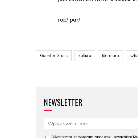
rop/ par/
Guenter Grass
kultura
literatura
sztu
NEWSLETTER
Oświadczam, że wyrażam zgodę oraz upoważniam Muzeu