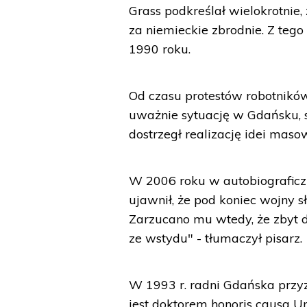
Grass podkreślał wielokrotnie
za niemieckie zbrodnie. Z teg
1990 roku.
Od czasu protestów robotnikó
uważnie sytuację w Gdańsku, s
dostrzegł realizację idei mas
W 2006 roku w autobiograficzn
ujawnił, że pod koniec wojny s
Zarzucano mu wtedy, że zbyt d
ze wstydu" - tłumaczył pisarz.
W 1993 r. radni Gdańska przyz
jest doktorem honoris causa U