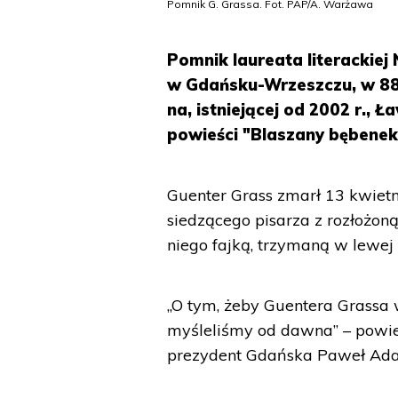
Pomnik G. Grassa. Fot. PAP/A. Warżawa
Pomnik laureata literackie
w Gdańsku-Wrzeszczu, w 88.
na, istniejącej od 2002 r., 
powieści "Blaszany bębenek
Guenter Grass zmarł 13 kwietn
siedzącego pisarza z rozłożon
niego fajką, trzymaną w lewej 
„O tym, żeby Guentera Grassa
myśleliśmy od dawna” – powie
prezydent Gdańska Paweł Ad