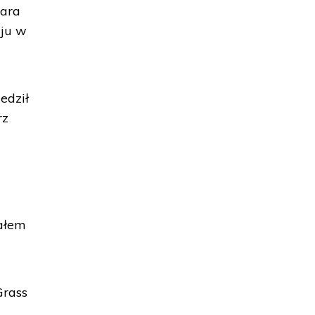
kara
aju w
edził
rz
załem
Grass