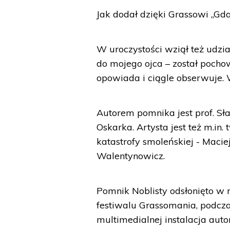
Jak dodał dzięki Grassowi „Gda
W uroczystości wziął też udzia
do mojego ojca – został pochow
opowiada i ciągle obserwuje. 
Autorem pomnika jest prof. Sła
Oskarka. Artysta jest też m.in
katastrofy smoleńskiej - Maci
Walentynowicz.
Pomnik Noblisty odsłonięto w
festiwalu Grassomania, podcza
multimedialnej instalacja auto