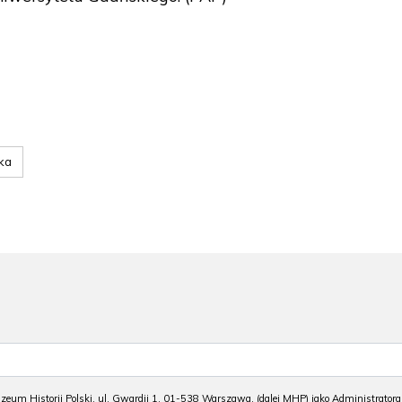
ka
m Historii Polski, ul. Gwardii 1, 01-538 Warszawa, (dalej MHP) jako Administratora