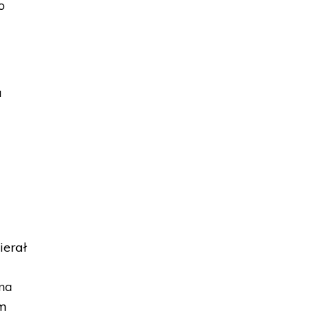
o
a
ierał
 na
am