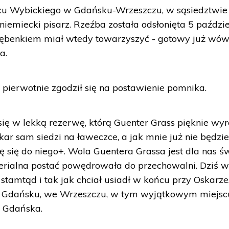
cu Wybickiego w Gdańsku-Wrzeszczu, w sąsiedztwie
 niemiecki pisarz. Rzeźba została odsłonięta 5 paździ
 bębenkiem miał wtedy towarzyszyć - gotowy już wó
a.
 pierwotnie zgodził się na postawienie pomnika.
się w lekką rezerwę, którą Guenter Grass pięknie wyr
kar sam siedzi na ławeczce, a jak mnie już nie będzi
 się do niego+. Wola Guentera Grassa jest dla nas ś
terialna postać powędrowała do przechowalni. Dziś w
amtąd i tak jak chciał usiadł w końcu przy Oskarze
w Gdańsku, we Wrzeszczu, w tym wyjątkowym miejsc
t Gdańska.