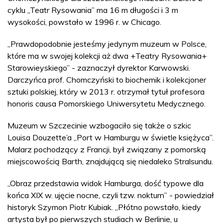
cyklu „Teatr Rysowania” ma 16 m długości i 3 m
wysokości, powstało w 1996 r. w Chicago.
„Prawdopodobnie jesteśmy jedynym muzeum w Polsce,
które ma w swojej kolekcji aż dwa +Teatry Rysowania+
Starowieyskiego” - zaznaczył dyrektor Karwowski.
Darczyńca prof. Chomczyński to biochemik i kolekcjoner
sztuki polskiej, który w 2013 r. otrzymał tytuł profesora
honoris causa Pomorskiego Uniwersytetu Medycznego.
Muzeum w Szczecinie wzbogaciło się także o szkic
Louisa Douzette’a „Port w Hamburgu w świetle księżyca”.
Malarz pochodzący z Francji, był związany z pomorską
miejscowością Barth, znajdującą się niedaleko Stralsundu.
„Obraz przedstawia widok Hamburga, dość typowe dla
końca XIX w. ujęcie nocne, czyli tzw. nokturn” - powiedział
historyk Szymon Piotr Kubiak. „Płótno powstało, kiedy
artysta był po pierwszych studiach w Berlinie, u