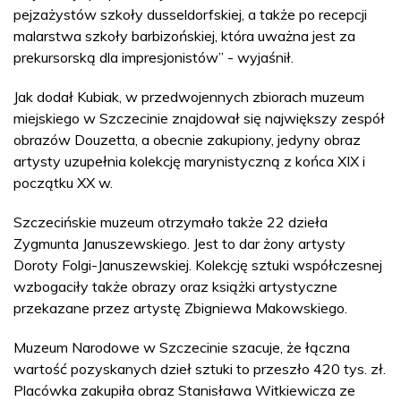
pejzażystów szkoły dusseldorfskiej, a także po recepcji
malarstwa szkoły barbizońskiej, która uważna jest za
prekursorską dla impresjonistów” - wyjaśnił.
Jak dodał Kubiak, w przedwojennych zbiorach muzeum
miejskiego w Szczecinie znajdował się największy zespół
obrazów Douzetta, a obecnie zakupiony, jedyny obraz
artysty uzupełnia kolekcję marynistyczną z końca XIX i
początku XX w.
Szczecińskie muzeum otrzymało także 22 dzieła
Zygmunta Januszewskiego. Jest to dar żony artysty
Doroty Folgi-Januszewskiej. Kolekcję sztuki współczesnej
wzbogaciły także obrazy oraz książki artystyczne
przekazane przez artystę Zbigniewa Makowskiego.
Muzeum Narodowe w Szczecinie szacuje, że łączna
wartość pozyskanych dzieł sztuki to przeszło 420 tys. zł.
Placówka zakupiła obraz Stanisława Witkiewicza ze