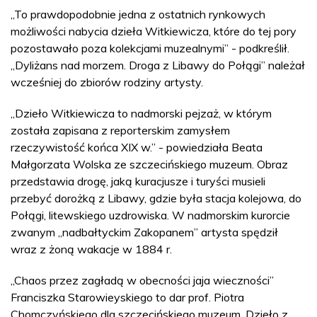
„To prawdopodobnie jedna z ostatnich rynkowych
możliwości nabycia dzieła Witkiewicza, które do tej pory
pozostawało poza kolekcjami muzealnymi” - podkreślił.
„Dyliżans nad morzem. Droga z Libawy do Połągi” należał
wcześniej do zbiorów rodziny artysty.
„Dzieło Witkiewicza to nadmorski pejzaż, w którym
została zapisana z reporterskim zamysłem
rzeczywistość końca XIX w.” - powiedziała Beata
Małgorzata Wolska ze szczecińskiego muzeum. Obraz
przedstawia drogę, jaką kuracjusze i turyści musieli
przebyć dorożką z Libawy, gdzie była stacja kolejowa, do
Połągi, litewskiego uzdrowiska. W nadmorskim kurorcie
zwanym „nadbałtyckim Zakopanem” artysta spędził
wraz z żoną wakacje w 1884 r.
„Chaos przez zagładą w obecności jaja wieczności”
Franciszka Starowieyskiego to dar prof. Piotra
Chomczyńskiego dla szczecińskiego muzeum. Dzieło z