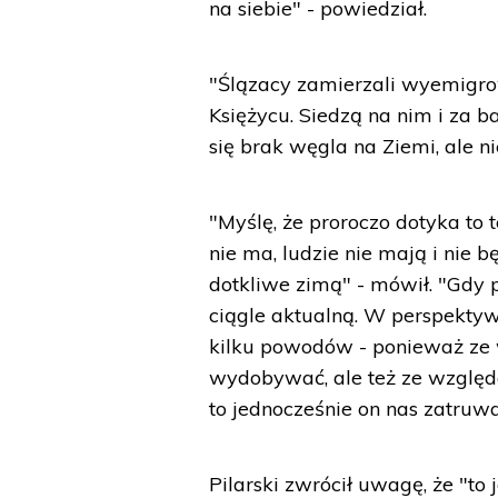
na siebie" - powiedział.
"Ślązacy zamierzali wyemigrow
Księżycu. Siedzą na nim i za b
się brak węgla na Ziemi, ale n
"Myślę, że proroczo dotyka to
nie ma, ludzie nie mają i nie 
dotkliwe zimą" - mówił. "Gdy p
ciągle aktualną. W perspektyw
kilku powodów - ponieważ ze 
wydobywać, ale też ze wzglę
to jednocześnie on nas zatruw
Pilarski zwrócił uwagę, że "to