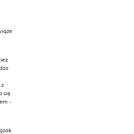
wiąże
cież
rdzo
 z
 się
lem -
lązak