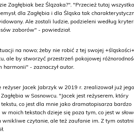
ie Zagłębiak bez Ślązaka?". "Przecież tutaj wszystk
mysł, dla Zagłębia i dla Śląska tak charakterystyczn
widowany. Ale zostali ludzie, podzieleni według kryte
asów zaborów" - powiedział.
acji na nowo; żeby nie robić z tej swojej +śląskości+
u, ale by stworzyć przestrzeń pokojowej różnorodnośc
m harmonii" - zaznaczył autor.
reżyser Jacek Jabrzyk w 2019 r. zrealizował już jeg
 Zagłębia w Sosnowcu. "Jacek jest reżyserem, który
 tekstu, co jest dla mnie jako dramatopisarza bardzo
w moich tekstach dzieje się poza tym, co jest w słow
ich wnikliwe czytanie, ale też zaufanie im. Z tym ostatn
ł.