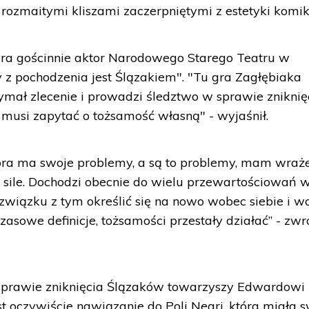
 rozmaitymi kliszami zaczerpniętymi z estetyki komik
ra gościnnie aktor Narodowego Starego Teatru w
y z pochodzenia jest Ślązakiem". "Tu gra Zagłębiaka
zymał zlecenie i prowadzi śledztwo w sprawie zniknię
usi zapytać o tożsamość własną" - wyjaśnił.
óra ma swoje problemy, a są to problemy, mam wraże
a sile. Dochodzi obecnie do wielu przewartościowań 
 związku z tym określić się na nowo wobec siebie i w
asowe definicje, tożsamości przestały działać” - zwró
 sprawie zniknięcia Ślązaków towarzyszy Edwardowi
st oczywiście nawiązanie do Poli Negri, która miała 