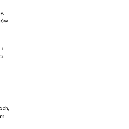
o
y,
riów
 i
i,
o
ach,
im