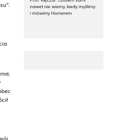
su".
nawet nie wiemy, kiedy myślimy
i mówimy Homerem
cia
nie,
w
obec
cił
swój