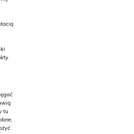
stacią
ęki
nkty
ięgać
jawią
y tu
obne,
ożyć