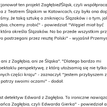
jonował ten projekt Zagłębie//Śląsk, czyli współprac
a z Teatrem Śląskim w Katowicach, czy była ona dop
śmy, że taką sztukę o zniknięciu Ślązaków i o tym, ja
bia, chcemy zrobić" - powiedział. "Węgiel miał być
, która określa Ślązaków. No bo przede wszystkim pr
 postrzegani przez resztę Polski" - wyjaśnił Przemy
 ani z Zagłębia, ani ze Śląska". "Dlatego bardzo mi
ektaklu perspektywę, z którą utożsamią się nie tylko
innych części kraju" - zaznaczył. "Jestem przybyszem z
 patrzy swoimi oczami" - dodał.
st detektyw Edward z Zagłębia. To ironiczne nawiąz
ańca Zagłębia, czyli Edwarda Gierka" - powiedział a