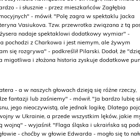
bardzo - i słusznie - przez mieszkańców Zagłębia
ocyjnych" - mówił. "Polę zagra w spektaklu Jacka
teryna Vasiukova. Tzw. przewrotka związana z tą po
reżysera nadaje spektaklowi dodatkowy wymiar" -
ja pochodzi z Charkowa i jest niemym, ale żywym
m się rozgrywa" - podkreślił Pilarski. Dodał, że "dzi
 migotliwa i złożona historia zyskuje dodatkowe pu
atera - a w naszych głowach dzieją się różne rzeczy,
 fantazji lub zaśniemy" - mówił. "Ja bardzo lubię s
nu, jego nieoczywistą, ale jednak logikę. Dlatego po
wojny w Ukrainie, a przede wszystkim lęków, jakie m
wojną" - wyjaśnił. "Flaga śląska i ukraińska są pod
 głowie - choćby w głowie Edwarda - mogło się to nał