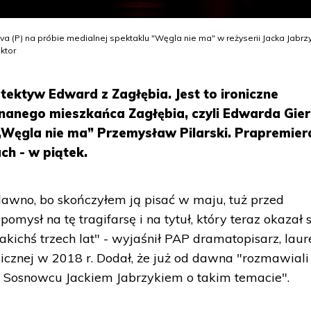
ova (P) na próbie medialnej spektaklu "Węgla nie ma" w reżyserii Jacka Jabrz
ktor
ektyw Edward z Zagłębia. Jest to ironiczne
znanego mieszkańca Zagłębia, czyli Edwarda Gier
„Węgla nie ma” Przemysław Pilarski. Prapremier
ch - w piątek.
awno, bo skończyłem ją pisać w maju, tuż przed
mysł na tę tragifarsę i na tytuł, który teraz okazał s
jakichś trzech lat" - wyjaśnił PAP dramatopisarz, laur
cznej w 2018 r. Dodał, że już od dawna "rozmawiali
 Sosnowcu Jackiem Jabrzykiem o takim temacie".