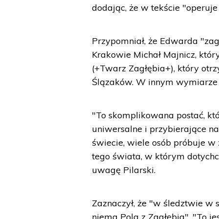
dodając, że w tekście "operuje
Przypomniał, że Edwarda "zag
Krakowie Michał Majnicz, któr
(+Twarz Zagłębia+), który otr
Ślązaków. W innym wymiarze m
"To skomplikowana postać, kt
uniwersalne i przybierające n
świecie, wiele osób próbuje w
tego świata, w którym dotychcz
uwagę Pilarski.
Zaznaczył, że "w śledztwie w
niema Pola z Zagłębia". "To je