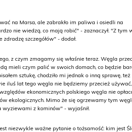
ać na Marsa, ale zabrakło im paliwa i osiedli na
ardzo nie wiedzą, co mają robić" - zaznaczył. "Z tym 
ie zdradzę szczegółów" - dodał.
 tego, z czym zmagamy się właśnie teraz. Węgla prze
będą mieli czym palić w swoich domach, co będzie ba
isałem sztukę, chodziło mi jednak o inną sprawę, też
ie iluś lat tego węgla nie będziemy przecież używać,
względów ekonomicznych polskiego węgla nie opłaca
dów ekologicznych. Mimo że się ogrzewamy tym węg
a wyziewami z kominów" - wyjaśnił.
 jest niezwykle ważne pytanie o tożsamość: kim jest Ś