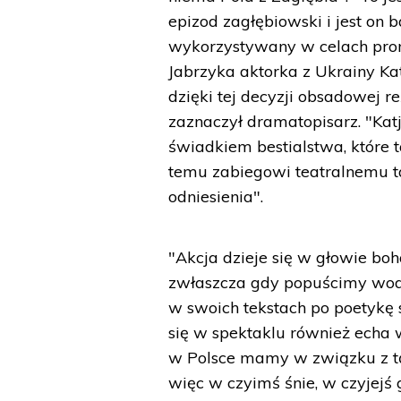
epizod zagłębiowski i jest on 
wykorzystywany w celach prom
Jabrzyka aktorka z Ukrainy Ka
dzięki tej decyzji obsadowej 
zaznaczył dramatopisarz. "Kat
świadkiem bestialstwa, które ta
temu zabiegowi teatralnemu ta
odniesienia".
"Akcja dzieje się w głowie boh
zwłaszcza gdy popuścimy wodze
w swoich tekstach po poetykę s
się w spektaklu również echa 
w Polsce mamy w związku z tą 
więc w czyimś śnie, w czyjejś