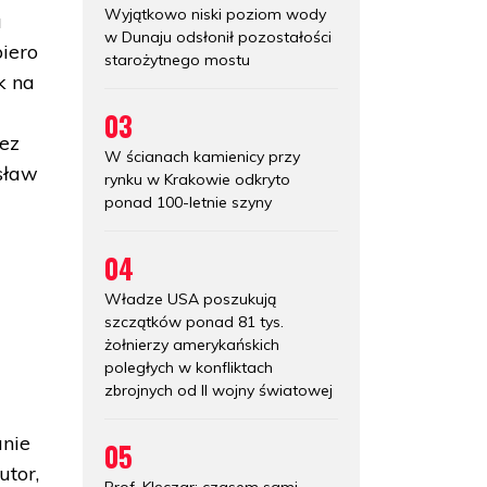
Wyjątkowo niski poziom wody
a
w Dunaju odsłonił pozostałości
iero
starożytnego mostu
k na
03
zez
W ścianach kamienicy przy
sław
rynku w Krakowie odkryto
ponad 100-letnie szyny
04
Władze USA poszukują
szczątków ponad 81 tys.
żołnierzy amerykańskich
poległych w konfliktach
zbrojnych od II wojny światowej
anie
05
utor,
Prof. Klęczar: czasem sami