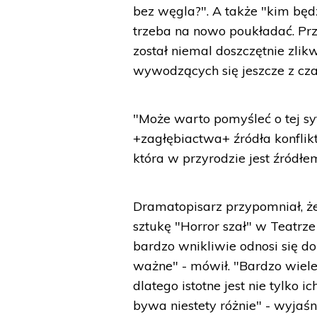
bez węgla?". A także "kim będz
trzeba na nowo poukładać. Prze
został niemal doszczętnie zlik
wywodzących się jeszcze z cz
"Może warto pomyśleć o tej sytu
+zagłębiactwa+ źródła konflikt
która w przyrodzie jest źródłe
Dramatopisarz przypomniał, że 
sztukę "Horror szał" w Teatrze
bardzo wnikliwie odnosi się do
ważne" - mówił. "Bardzo wiele 
dlatego istotne jest nie tylko 
bywa niestety różnie" - wyjaśni