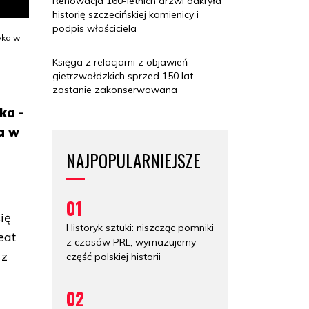
Renowacja 160-letnich drzwi odkryła
historię szczecińskiej kamienicy i
podpis właściciela
yka w
Księga z relacjami z objawień
gietrzwałdzkich sprzed 150 lat
zostanie zakonserwowana
ka -
a w
NAJPOPULARNIEJSZE
01
ię
Historyk sztuki: niszcząc pomniki
eat
z czasów PRL, wymazujemy
 z
część polskiej historii
02