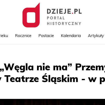
ieku
Rocznice
Postacie
Kalendaria
Artykuły
Przejdź
do
treści
 „Węgla nie ma” Prze
w Teatrze Śląskim - w 