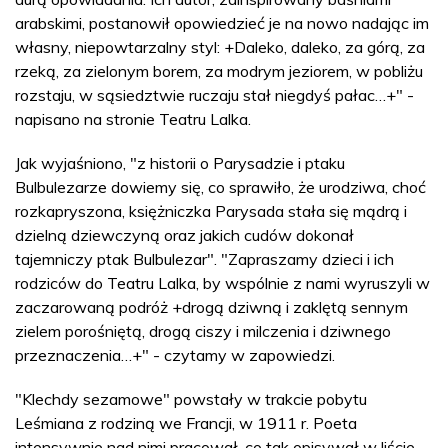
arabskimi, postanowił opowiedzieć je na nowo nadając im
własny, niepowtarzalny styl: +Daleko, daleko, za górą, za
rzeką, za zielonym borem, za modrym jeziorem, w pobliżu
rozstaju, w sąsiedztwie ruczaju stał niegdyś pałac…+" -
napisano na stronie Teatru Lalka.
Jak wyjaśniono, "z historii o Parysadzie i ptaku
Bulbulezarze dowiemy się, co sprawiło, że urodziwa, choć
rozkapryszona, księżniczka Parysada stała się mądrą i
dzielną dziewczyną oraz jakich cudów dokonał
tajemniczy ptak Bulbulezar". "Zapraszamy dzieci i ich
rodziców do Teatru Lalka, by wspólnie z nami wyruszyli w
zaczarowaną podróż +drogą dziwną i zaklętą sennym
zielem porośniętą, drogą ciszy i milczenia i dziwnego
przeznaczenia…+" - czytamy w zapowiedzi.
"Klechdy sezamowe" powstały w trakcie pobytu
Leśmiana z rodziną we Francji, w 1911 r. Poeta
intensywnie nad nimi pracował, co tak opisywał w liście