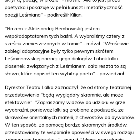
poetycka i pokazuje w pełni kunszt i metafizyczność
poezji Leśmiana" - podkreślił Kilian.
"Razem z Aleksandrą Rembowską jestem
współadaptatorem tych baśni. A wybraliśmy cztery z
sześciu zamieszczonych w tomie" - mówił. "Właściwie
zabiegi adaptacyjne były tylko pewnym skrótem
Leśmianowskiej narracji i jego dialogów. I obok kilku
piosenek, związanych z Leśmianem, cała reszta to są
słowa, które napisał ten wybitny poeta" - powiedział.
Dyrektor Teatru Lalka zaznaczył, że od strony teatralnej
przedstawienia "będą wyglądały skromnie, ale może
efektownie". "Zapraszamy widzów do udziału w grze
wyobraźni, ponieważ lalki są zrobione z poduszek, ze
skrawków orientalnych materii, z chwostów od dywanów.
W ten sposób, za pomocą bardzo skromnych środków,
przedstawiamy te wspaniałe opowieści w swego rodzaju
+domowym teatrzyku+" - mówił. "Mamy przy okazję