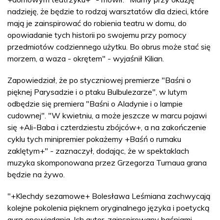
nadzieję, że będzie to rodzaj warsztatów dla dzieci, które
mają je zainspirować do robienia teatru w domu, do
opowiadanie tych historii po swojemu przy pomocy
przedmiotów codziennego użytku. Bo obrus może stać się
morzem, a waza - okrętem" - wyjaśnił Kilian.
Zapowiedział, że po styczniowej premierze "Baśni o
pięknej Parysadzie i o ptaku Bulbulezarze", w lutym
odbędzie się premiera "Baśni o Aladynie i o lampie
cudownej". "W kwietniu, a może jeszcze w marcu pojawi
się +Ali-Baba i czterdziestu zbójców+, a na zakończenie
cyklu tych minipremier pokażemy +Baśń o rumaku
zaklętym+" - zaznaczył, dodając, że w spektaklach
muzyka skomponowana przez Grzegorza Turnaua grana
będzie na żywo.
"+Klechdy sezamowe+ Bolesława Leśmiana zachwycają
kolejne pokolenia pięknem oryginalnego języka i poetycką
aurą opowiadania. Ich autor, zainspirowany baśniami