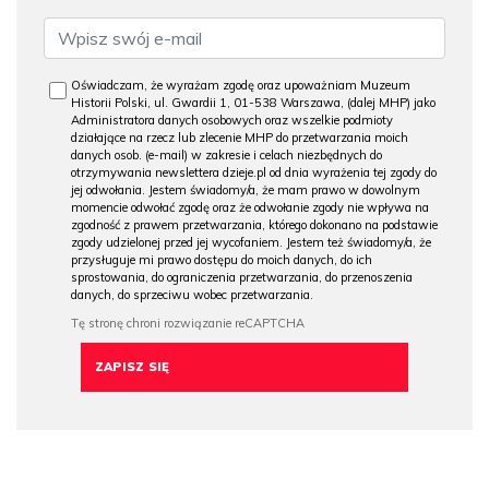
Oświadczam, że wyrażam zgodę oraz upoważniam Muzeum
Historii Polski, ul. Gwardii 1, 01-538 Warszawa, (dalej MHP) jako
Administratora danych osobowych oraz wszelkie podmioty
działające na rzecz lub zlecenie MHP do przetwarzania moich
danych osob. (e-mail) w zakresie i celach niezbędnych do
otrzymywania newslettera dzieje.pl od dnia wyrażenia tej zgody do
jej odwołania. Jestem świadomy/a, że mam prawo w dowolnym
momencie odwołać zgodę oraz że odwołanie zgody nie wpływa na
zgodność z prawem przetwarzania, którego dokonano na podstawie
zgody udzielonej przed jej wycofaniem. Jestem też świadomy/a, że
przysługuje mi prawo dostępu do moich danych, do ich
sprostowania, do ograniczenia przetwarzania, do przenoszenia
danych, do sprzeciwu wobec przetwarzania.