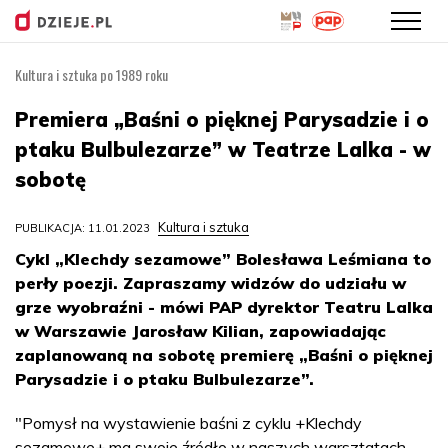
Kultura i sztuka po 1989 roku
Przejdź
do
Premiera „Baśni o pięknej Parysadzie i o
treści
ptaku Bulbulezarze” w Teatrze Lalka - w
sobotę
Kultura i sztuka
PUBLIKACJA: 11.01.2023
Cykl „Klechdy sezamowe” Bolesława Leśmiana to
perły poezji. Zapraszamy widzów do udziału w
grze wyobraźni - mówi PAP dyrektor Teatru Lalka
w Warszawie Jarosław Kilian, zapowiadając
zaplanowaną na sobotę premierę „Baśni o pięknej
Parysadzie i o ptaku Bulbulezarze”.
"Pomysł na wystawienie baśni z cyklu +Klechdy
sezamowe+ ma swoje źródło w naszych warsztatach,