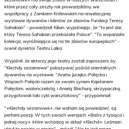
które przez cały zeszły rok prowadziliśmy we
współpracy z Zamkiem Królewskim na rewelacyjnej
wystawie dywanów i kilimów ze zbiorów Fundacji Teresy
Sahakian" - powiedział Kilian, wyjaśniając, że "to jest dar,
który Teresa Sahakian przekazała Polsce". "To wspaniała
kolekcja, wyróżniająca się na tle zbiorów europejskich" -
ocenił dyrektor Teatru Lalka.
Wyjaśnił, że aktorzy jego teatru zostali zaproszeni, by
"Klechdy sezamowe" pokazywać pośród orientalnych
dywanów na wystawie. "Aneta Jucejko-Pałęcka i
Wojciech Pałęcki razem ze swoim synem Kajetanem
Pałęckim, wiolonczelistą, i Anielą Blachurą, skrzypaczką,
przygotowali taki cykl warsztatowy" - przypomniał.
"+Klechdy sezamowe+, nie waham się powiedzieć, są
perłami poezji. W tych swoich wersjach +Baśni z tysiąca i
jednej nocy+, które wchodzą w skład +Klechd+, Leśmian
ukrył tę poezję w prozie" - mówił. "Ale to jest proza