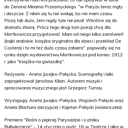
do Zenona Miriama Przesmyckiego: "w Paryżu teraz mgły
i deszcze. Z nikim się tu nie widuję, bo nie mam czasu.
Piszę tak dużo, żem nigdy tyle nie pisał. Wkrótce się do
dramatu zbiorę. Prócz tego drugi tom poezji chcę dla
Mortkowicza przygotować. Mam od niego kilka zamówień
(bajki arabskie, książka oryginalna dla dzieci i przekład De
Costera) i to mi też dużo czasu zabiera". pojawiały się na
rynku dzięki wydawnictwu Mortkowicza pod koniec 1912
r. jako "książka na gwiazdkę".
Reżyseria - Aneta Jucejko-Pałęcka. Scenografię i lalki
zaprojektował Jarosław Kilian. Autorem muzyki i
opracowania muzycznego jest Grzegorz Turnau.
Występują: Aneta Jucejko-Pałęcka, Wojciech Pałęcki oraz
Aniela Blachura (skrzypce) i Kajetan Pałęcki (wiolonczela).
Premiera "Baśni o pięknej Parysadzie i o ptaku
Bulbulezarze" - 14 stycznia o godz. 16 w Teatrze Lalka w