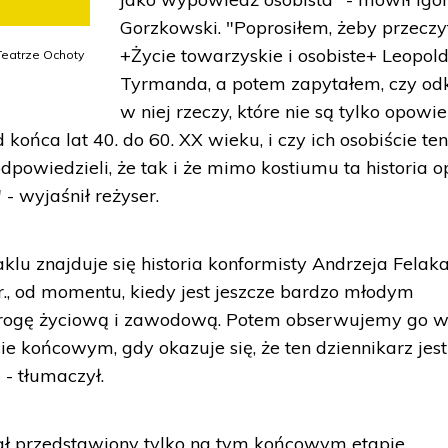
Gorzkowski. "Poprosiłem, żeby przeczy
+Życie towarzyskie i osobiste+ Leopol
Teatrze Ochoty
Tyrmanda, a potem zapytałem, czy odk
w niej rzeczy, które nie są tylko opowi
 końca lat 40. do 60. XX wieku, i czy ich osobiście ten
owiedzieli, że tak i że mimo kostiumu ta historia o
 - wyjaśnił reżyser.
klu znajduje się historia konformisty Andrzeja Felaka
r., od momentu, kiedy jest jeszcze bardzo młodym
 drogę życiową i zawodową. Potem obserwujemy go 
e końcowym, gdy okazuje się, że ten dziennikarz jest
- tłumaczył.
ał przedstawiony tylko na tym końcowym etapie.