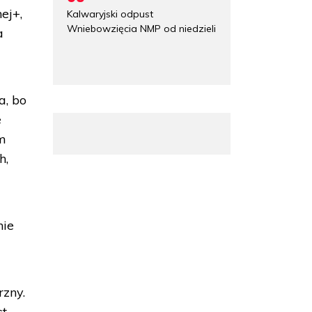
ej+,
Kalwaryjski odpust
Wniebowzięcia NMP od niedzieli
a
a, bo
e
em
h,
nie
rzny.
st