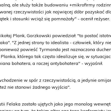
ualną, ale służy także budowaniu +mikrofirmy rodzinn
anej rzeczywistości jak najwięcej dóbr pozyskać dl
jątek i stosunki wciąż się pomnażały" - ocenił reżyser.
ikołaj Plank, Gorzkowski powiedział: "to postać istotn
a". "Z jednej strony to idealista - człowiek, który ni
e ponieważ powieść Tyrmanda jest naznaczona duch
 Planka, którego tak często idealizuje się, w sytuacjac
ana bohatera, a raczej antybohatera" - wyjaśnił.
wchodzenie w spór z rzeczywistością, a jedynie omija
też nie stanowi żadnego wyjścia".
tii Felaka zostało ujętych jako jego monolog wewnęt
jący na tym, że takim alter ego tego konformisty je