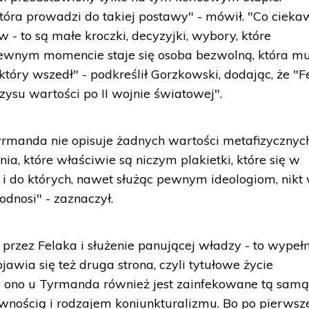
tóra prowadzi do takiej postawy" - mówił. "Co cieka
 - to są małe kroczki, decyzyjki, wybory, które
ewnym momencie staje się osoba bezwolną, która mus
óry wszedł" - podkreślił Gorzkowski, dodając, że "F
zysu wartości po II wojnie światowej".
rmanda nie opisuje żadnych wartości metafizycznych
ia, które właściwie są niczym plakietki, które się w
 i do których, nawet służąc pewnym ideologiom, nikt
odnosi" - zaznaczył.
 przez Felaka i służenie panującej władzy - to wypeł
ojawia się też druga strona, czyli tytułowe życie
że ono u Tyrmanda również jest zainfekowane tą sam
ownością i rodzajem koniunkturalizmu. Bo po pierwsze