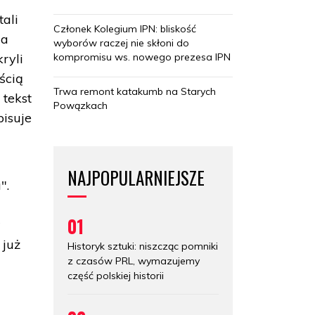
tali
Członek Kolegium IPN: bliskość
da
wyborów raczej nie skłoni do
kompromisu ws. nowego prezesa IPN
ryli
eścią
Trwa remont katakumb na Starych
 tekst
Powązkach
pisuje
NAJPOPULARNIEJSZE
".
01
w
 już
Historyk sztuki: niszcząc pomniki
z czasów PRL, wymazujemy
część polskiej historii