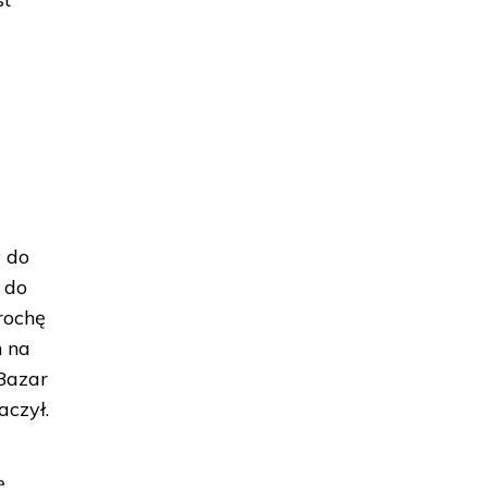
 do
 do
rochę
h na
 Bazar
aczył.
ę