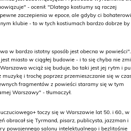
owiązuje" - ocenił. "Dlatego kostiumy są raczej
 pewne zaczepienia w epoce, ale gdyby ci bohaterow
dnym klubie - to w tych kostiumach bardzo dobrze by 
awa w bardzo istotny sposób jest obecna w powieści".
jest miasto w ciągłej budowie - i to się chyba nie zmi
 Warszawa wciąż się buduje, bo taki jest jej rytm i pul
z muzykę i trochę poprzez przemieszczanie się w czas
 pewnych fragmentów z powieści staramy się w tym
samej Warszawy" - tłumaczył.
 uczuciowego+ toczy się w Warszawie lat 50. i 60., w
eń obracał się Tyrmand, pisarz, publicysta, jazzman i
ary powojennego salonu intelektualnego i bezlitośnie