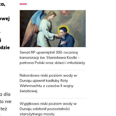
ka,
owej
r
i
dzie
Senat RP upamiętnił 300. rocznicę
kanonizacji św. Stanisława Kostki -
patrona Polski oraz dzieci i młodzieży
Rekordowo niski poziom wody w
Dunaju ujawnił kadłuby floty
Wehrmachtu z czasów II wojny
światowej
ra dla
to nie
Wyjątkowo niski poziom wody w
 też
Dunaju odsłonił pozostałości
starożytnego mostu
r