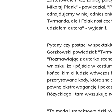
Mikołaj Plank" - powiedział. 
odnajdujemy w niej odniesieni
Tyrmanda, ale i Felak nosi cec
udziałem autora" - wyjaśnił.
Pytany, czy postaci w spektak
Gorzkowski powiedział: "Tyr
"Rozmawiając z autorka sceno
wniosku, że +pójście w kostiu
końca, kim ci ludzie wówczas b
przerysowane kody, które zna
pewną ekstrawagancję i pokazuj
Różyckiego i tam wyszukują na 
"Ta moda lumpeksowa dziś rów