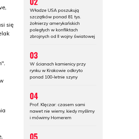
02
we,
Władze USA poszukują
szczątków ponad 81 tys.
żołnierzy amerykańskich
i się
poległych w konfliktach
elak
zbrojnych od II wojny światowej
03
".
W ścianach kamienicy przy
rynku w Krakowie odkryto
ponad 100-letnie szyny
 w
04
Prof. Klęczar: czasem sami
nia
nawet nie wiemy, kiedy myślimy
i mówimy Homerem
ą
05
,