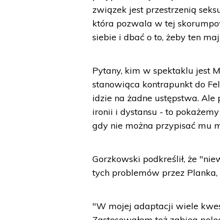
związek jest przestrzenią seks
która pozwala w tej skorumpow
siebie i dbać o to, żeby ten ma
Pytany, kim w spektaklu jest M
stanowiąca kontrapunkt do Felak
idzie na żadne ustępstwa. Al
ironii i dystansu - to pokażemy
gdy nie można przypisać mu mi
Gorzkowski podkreślił, że "nie
tych problemów przez Planka, 
"W mojej adaptacji wiele kwes
Zastosowałem też zabieg polega