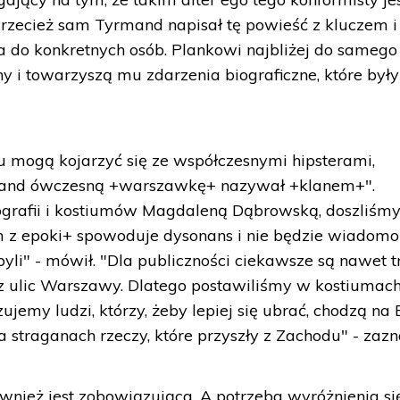
"Przecież sam Tyrmand napisał tę powieść z kluczem i
a do konkretnych osób. Plankowi najbliżej do samego
hy i towarzyszą mu zdarzenia biograficzne, które były
lu mogą kojarzyć się ze współczesnymi hipsterami,
mand ówczesną +warszawkę+ nazywał +klanem+".
grafii i kostiumów Magdaleną Dąbrowską, doszliśmy
m z epoki+ spowoduje dysonans i nie będzie wiadomo
yli" - mówił. "Dla publiczności ciekawsze są nawet t
 z ulic Warszawy. Dlatego postawiliśmy w kostiumac
emy ludzi, którzy, żeby lepiej się ubrać, chodzą na
straganach rzeczy, które przyszły z Zachodu" - zazn
nież jest zobowiązująca. A potrzeba wyróżnienia si