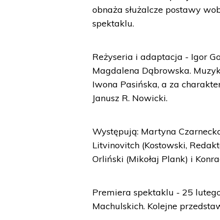
obnaża służalcze postawy wob
spektaklu.
Reżyseria i adaptacja - Igor G
Magdalena Dąbrowska. Muzyka
Iwona Pasińska, a za charakter
Janusz R. Nowicki.
Występują: Martyna Czarnecka 
Litvinovitch (Kostowski, Redakt
Orliński (Mikołaj Plank) i Konr
Premiera spektaklu - 25 lutego
Machulskich. Kolejne przedstaw