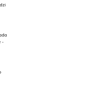
dzi
iada
 -
p