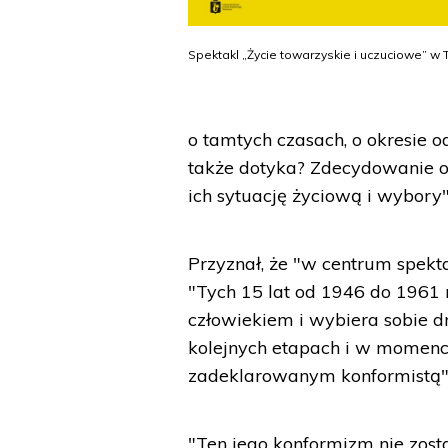
Spektakl „Życie towarzyskie i uczuciowe” w 
o tamtych czasach, o okresie od
także dotyka? Zdecydowanie odp
ich sytuację życiową i wybory"
Przyznał, że "w centrum spekta
"Tych 15 lat od 1946 do 1961 
człowiekiem i wybiera sobie
kolejnych etapach i w momenci
zadeklarowanym konformistą" 
"Ten jego konformizm nie zost