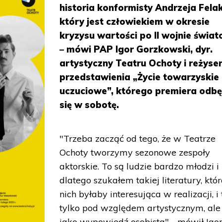
historia konformisty Andrzeja Fela
który jest człowiekiem w okresie
kryzysu wartości po II wojnie świat
– mówi PAP Igor Gorzkowski, dyr.
artystyczny Teatru Ochoty i reżyse
przedstawienia „Życie towarzyskie 
uczuciowe”, którego premiera odbę
się w sobotę.
"Trzeba zacząć od tego, że w Teatrze
Ochoty tworzymy sezonowe zespoły
aktorskie. To są ludzie bardzo młodzi i
dlatego szukałem takiej literatury, któ
nich byłaby interesująca w realizacji, i 
tylko pod względem artystycznym, ale
jako wypowiedź osobista" - mówił Igo