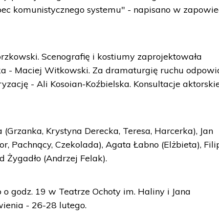
ec komunistycznego systemu" - napisano w zapowie
orzkowski. Scenografię i kostiumy zaprojektowała
 - Maciej Witkowski. Za dramaturgię ruchu odpow
yzację - Ali Kosoian-Koźbielska. Konsultacje aktorskie
(Grzanka, Krystyna Derecka, Teresa, Harcerka), Jan
or, Pachnący, Czekolada), Agata Łabno (Elżbieta), Fili
ad Żygadło (Andrzej Felak).
 o godz. 19 w Teatrze Ochoty im. Haliny i Jana
ienia - 26-28 lutego.