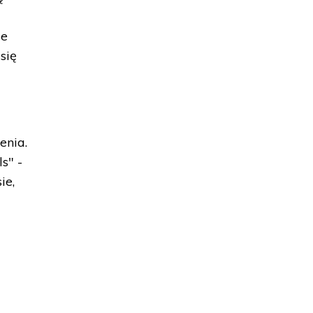
ie
się
enia.
s" -
ie,