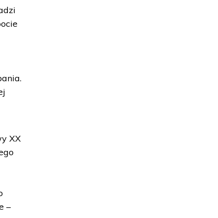
adzi
bocie
ania.
ej
owy XX
nego
o
e –