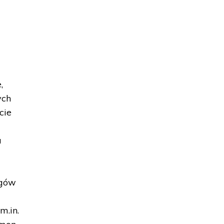
,
ych
cie
a
ogów
m.in.