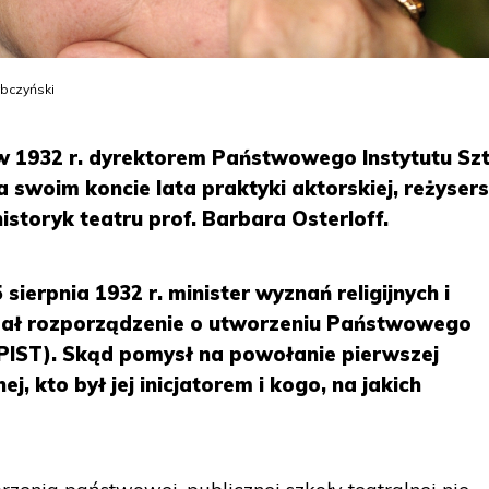
ybczyński
 w 1932 r. dyrektorem Państwowego Instytutu Szt
a swoim koncie lata praktyki aktorskiej, reżysersk
storyk teatru prof. Barbara Osterloff.
ierpnia 1932 r. minister wyznań religijnych i
dał rozporządzenie o utworzeniu Państwowego
 (PIST). Skąd pomysł na powołanie pierwszej
j, kto był jej inicjatorem i kogo, na jakich