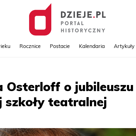
ieku
Rocznice
Postacie
Kalendaria
Artykuły
Przejdź
do
treści
 Osterloff o jubileuszu
 szkoły teatralnej