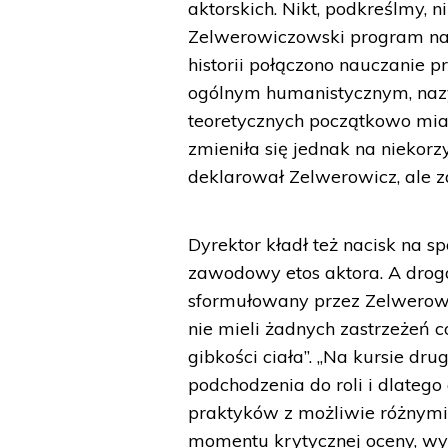
aktorskich. Nikt, podkreślmy, 
Zelwerowiczowski program na
historii połączono nauczanie 
ogólnym humanistycznym, nazy
teoretycznych początkowo miał
zmieniła się jednak na niekorzy
deklarował Zelwerowicz, ale za
Dyrektor kładł też nacisk na
zawodowy etos aktora. A droga
sformułowany przez Zelwerowic
nie mieli żadnych zastrzeżeń c
gibkości ciała”. „Na kursie d
podchodzenia do roli i dlate
praktyków z możliwie różnymi
momentu krytycznej oceny, wyb