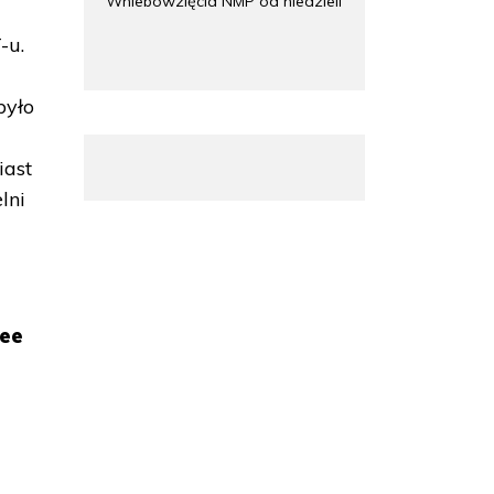
Wniebowzięcia NMP od niedzieli
-u.
było
iast
lni
dee