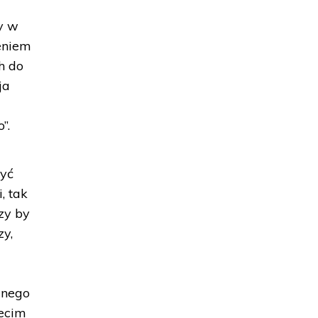
!
y w
eniem
h do
ja
”.
zyć
, tak
zy by
zy,
wnego
zecim