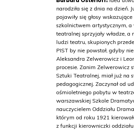
Barbara Osterloff:
Idea utwor
narodziła się z dnia na dzień. 
pojawiły się głosy wskazujące
szkolnictwem artystycznym, a 
teatralnej sprzyjały władze,
ludzi teatru, skupionych prze
PIST by nie powstał, gdyby nie
Aleksandra Zelwerowicz i Leona
procesie. Zanim Zelwerowicz s
Sztuki Teatralnej, miał już na 
pedagogicznej. Zaczynał od ud
ośmioletniego pobytu w teatrz
warszawskiej Szkole Dramatyczn
nauczycielem Oddziału Drama
którym od roku 1921 kierował
z funkcji kierowniczki oddział