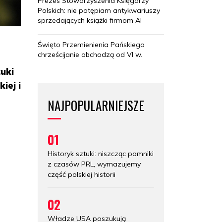
Prezes Stowarzyszenia Księgarzy
Polskich: nie potępiam antykwariuszy
sprzedających książki firmom AI
Święto Przemienienia Pańskiego
chrześcijanie obchodzą od VI w.
uki
iej i
NAJPOPULARNIEJSZE
01
Historyk sztuki: niszcząc pomniki
z czasów PRL, wymazujemy
część polskiej historii
02
Władze USA poszukują