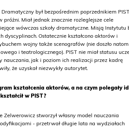
 Dramatyczny był bezpośrednim poprzednikiem PIST
w próżni. Miał jednak znacznie rozleglejsze cele
iejące wówczas szkoły dramatyczne. Misją Instytutu 
ch dyscyplinach. Ostatecznie kształcono aktorów i
wybuchem wojny także scenografów (nie doszło natom
wego i teatrologicznego). PIST nie miał statusu ucze
nauczania, jak i poziom ich realizacji przez kadrę
ły, że uzyskał niezwykły autorytet.
gram kształcenia aktorów, a na czym polegały i
 kształcił w PIST?
że Zelwerowicz stworzył własny model nauczania
modyfikacjami - przetrwał długie lata na wydziałach