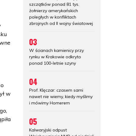
szczątków ponad 81 tys.
żołnierzy amerykańskich
poległych w konfliktach
zbrojnych od II wojny światowej
y
sku
03
ewne
W ścianach kamienicy przy
rynku w Krakowie odkryto
ponad 100-letnie szyny
04
go
Prof. Klęczar: czasem sami
zył w
nawet nie wiemy, kiedy myślimy
i mówimy Homerem
go,
05
ąpiła
Kalwaryjski odpust