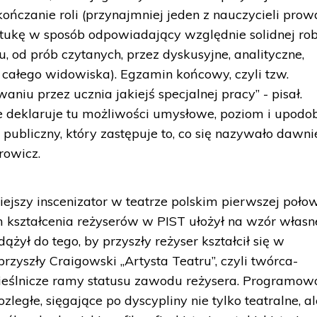
ończanie roli (przynajmniej jeden z nauczycieli prow
sztukę w sposób odpowiadający względnie solidnej ro
 od prób czytanych, przez dyskusyjne, analityczne,
b całego widowiska). Egzamin końcowy, czyli tzw.
niu przez ucznia jakiejś specjalnej pracy” - pisał.
 deklaruje tu możliwości umysłowe, poziom i upodob
ubliczny, który zastępuje to, co się nazywało dawni
rowicz.
tniejszy inscenizator w teatrze polskim pierwszej poł
m kształcenia reżyserów w PIST ułożył na wzór włas
dążył do tego, by przyszły reżyser kształcił się w
przyszły Craigowski „Artysta Teatru”, czyli twórca-
mieślnicze ramy statusu zawodu reżysera. Programow
zległe, sięgające po dyscypliny nie tylko teatralne, al