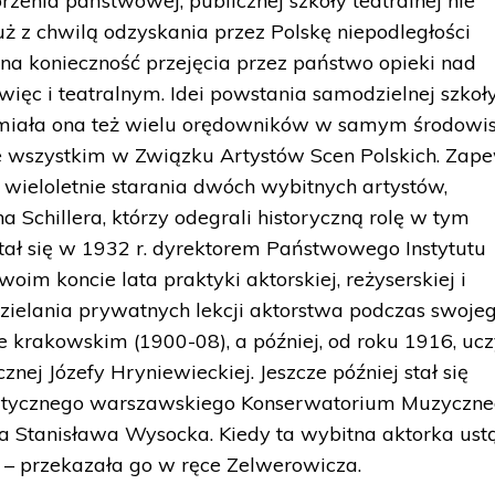
zenia państwowej, publicznej szkoły teatralnej nie
Już z chwilą odzyskania przez Polskę niepodległości
 na konieczność przejęcia przez państwo opieki nad
więc i teatralnym. Idei powstania samodzielnej szkoł
 a miała ona też wielu orędowników w samym środowi
de wszystkim w Związku Artystów Scen Polskich. Zap
 wieloletnie starania dwóch wybitnych artystów,
 Schillera, którzy odegrali historyczną rolę w tym
tał się w 1932 r. dyrektorem Państwowego Instytutu
swoim koncie lata praktyki aktorskiej, reżyserskiej i
zielania prywatnych lekcji aktorstwa podczas swoje
e krakowskim (1900-08), a później, od roku 1916, uc
ej Józefy Hryniewieckiej. Jeszcze później stał się
tycznego warszawskiego Konserwatorium Muzyczne
a Stanisława Wysocka. Kiedy ta wybitna aktorka ust
u – przekazała go w ręce Zelwerowicza.