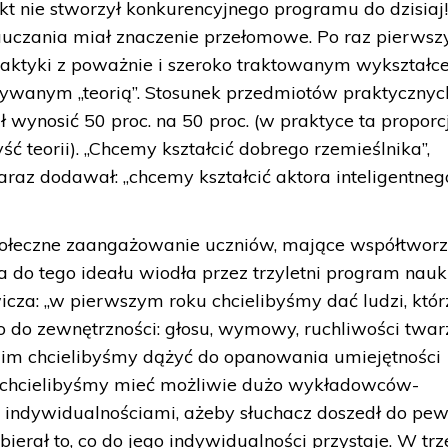
nikt nie stworzył konkurencyjnego programu do dzisiaj
uczania miał znaczenie przełomowe. Po raz pierwsz
praktyki z poważnie i szeroko traktowanym wykształc
wanym „teorią”. Stosunek przedmiotów praktycznyc
 wynosić 50 proc. na 50 proc. (w praktyce ta proporc
ść teorii). „Chcemy kształcić dobrego rzemieślnika”,
raz dodawał: „chcemy kształcić aktora inteligentnego
 społeczne zaangażowanie uczniów, mające współtwor
 do tego ideału wiodła przez trzyletni program nauki
za: „w pierwszym roku chcielibyśmy dać ludzi, któr
o do zewnętrzności: głosu, wymowy, ruchliwości twar
rugim chcielibyśmy dążyć do opanowania umiejętności
go chcielibyśmy mieć możliwie dużo wykładowców-
 indywidualnościami, ażeby słuchacz doszedł do pe
ierał to, co do jego indywidualności przystaje. W tr