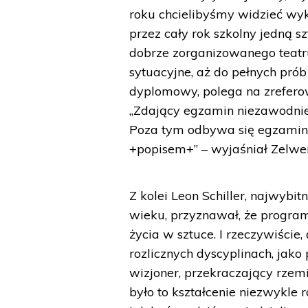
roku chcielibyśmy widzieć wyk
przez cały rok szkolny jedną 
dobrze zorganizowanego teatru,
sytuacyjne, aż do pełnych pró
dyplomowy, polega na zreferowa
„Zdający egzamin niezawodnie
Poza tym odbywa się egzamin p
+popisem+” – wyjaśniał Zelwe
Z kolei Leon Schiller, najwybi
wieku, przyznawał, że progra
życia w sztuce. I rzeczywiście, 
rozlicznych dyscyplinach, jako 
wizjoner, przekraczający rze
było to kształcenie niezwykle ro