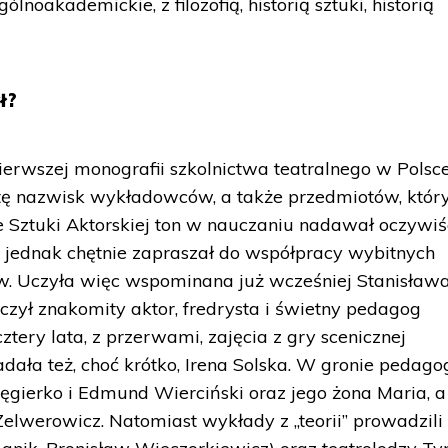
lnoakademickie, z filozofią, historią sztuki, historią
ł?
ierwszej monografii szkolnictwa teatralnego w Polsce
stę nazwisk wykładowców, a także przedmiotów, któr
 Sztuki Aktorskiej ton w nauczaniu nadawał oczywiś
 jednak chętnie zapraszał do współpracy wybitnych
ów. Uczyła więc wspominana już wcześniej Stanisław
czył znakomity aktor, fredrysta i świetny pedagog
ztery lata, z przerwami, zajęcia z gry scenicznej
adała też, choć krótko, Irena Solska. W gronie pedag
Węgierko i Edmund Wierciński oraz jego żona Maria, a
Zelwerowicz. Natomiast wykłady z „teorii” prowadzili 