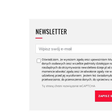
NEWSLETTER
Oświadczam, że wyrażam zgodę oraz upoważniam Muzeu
danych osobowych oraz wszelkie podmioty działające na
niezbędnych do otrzymywania newslettera dzieje.pl od
momencie odwołać zgodę oraz że odwołanie zgody nie 
udzielonej przed jej wycofaniem. Jestem też świadomy/a
przetwarzania, do przenoszenia danych, do sprzeciwu 