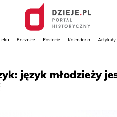
ieku
Rocznice
Postacie
Kalendaria
Artykuły
Przejdź
do
treści
czyk: język młodzieży je
ć