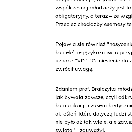
współczesnej młodzieży jest ta
obligatoryjny, a teraz – ze wz
Przecież chociażby esemesy te
Pojawia się również "nasyceni
kontekście językoznawca przy
uznane "XD". "Odniesienie do 
zwrócił uwagę.
Zdaniem prof. Bralczyka młodzi
jak bywała zawsze, czyli odk
komunikacji, czasem krytyczni
określeń, które dotyczą ludzi 
nie było aż tak wiele, ale za
świata" - zauważył.