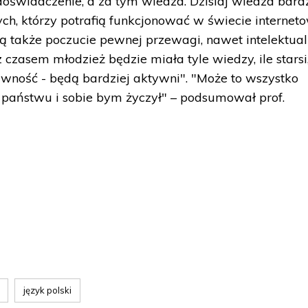
 doświadczenie, a za tym wiedza. Dzisiaj wiedza bard
ych, którzy potrafią funkcjonować w świecie internet
ją także poczucie pewnej przewagi, nawet intelektual
czasem młodzież będzie miała tyle wiedzy, ile starsi
rawność - będą bardziej aktywni". "Może to wszystko
o państwu i sobie bym życzył" – podsumował prof.
język polski