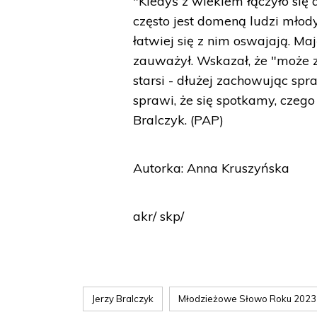
"Kiedyś z wiekiem łączyło się
często jest domeną ludzi młod
łatwiej się z nim oswajają. Ma
zauważył. Wskazał, że "może z 
starsi - dłużej zachowując sp
sprawi, że się spotkamy, czeg
Bralczyk. (PAP)
Autorka: Anna Kruszyńska
akr/ skp/
Jerzy Bralczyk
Młodzieżowe Słowo Roku 2023