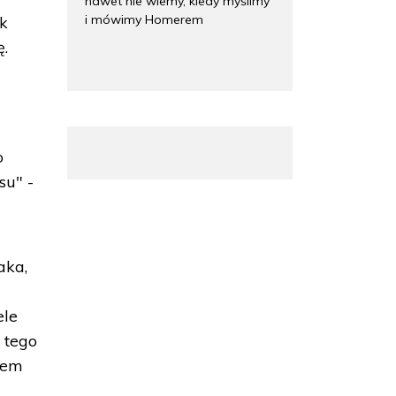
nawet nie wiemy, kiedy myślimy
i mówimy Homerem
ak
ę.
m
o
su" -
aka,
ele
 tego
niem