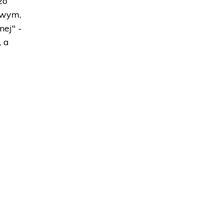
zo
owym,
nej" -
, a