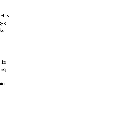
ści w
zyk
ako
a
 że
wną
nia