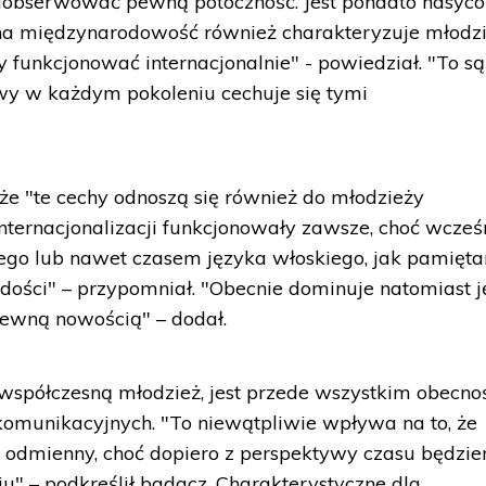
aobserwować pewną potoczność. Jest ponadto nasyc
a międzynarodowość również charakteryzuje młodzi
y funkcjonować internacjonalnie" - powiedział. "To są
wy w każdym pokoleniu cechuje się tymi
e "te cechy odnoszą się również do młodzieży
nternacjonalizacji funkcjonowały zawsze, choć wcześ
kiego lub nawet czasem języka włoskiego, jak pamięt
dości" – przypomniał. "Obecnie dominuje natomiast j
pewną nowością" – dodał.
a współczesną młodzież, jest przede wszystkim obecno
 komunikacyjnych. "To niewątpliwie wpływa na to, że
t odmienny, choć dopiero z perspektywy czasu będzi
u" – podkreślił badacz. Charakterystyczne dla