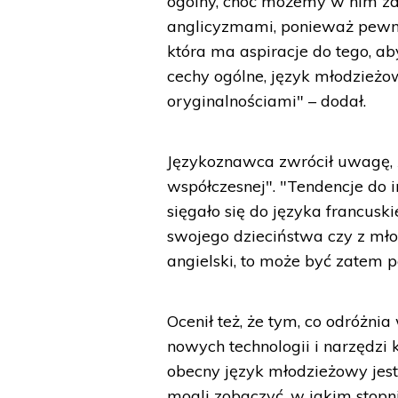
ogólny, choć możemy w nim z
anglicyzmami, ponieważ pewn
która ma aspiracje do tego, ab
cechy ogólne, język młodzieżo
oryginalnościami" – dodał.
Językoznawca zwrócił uwagę, ż
współczesnej". "Tendencje do i
sięgało się do języka francus
swojego dzieciństwa czy z mło
angielski, to może być zatem 
Ocenił też, że tym, co odróżni
nowych technologii i narzędzi
obecny język młodzieżowy jes
mogli zobaczyć, w jakim stopni