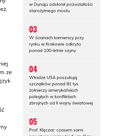
ony
w Dunaju odsłonił pozostałości
eż,
starożytnego mostu
03
W ścianach kamienicy przy
rynku w Krakowie odkryto
ponad 100-letnie szyny
niej
04
am ze
Władze USA poszukują
ęzyk
szczątków ponad 81 tys.
żołnierzy amerykańskich
poległych w konfliktach
zbrojnych od II wojny światowej
ść
05
emy
Prof. Klęczar: czasem sami