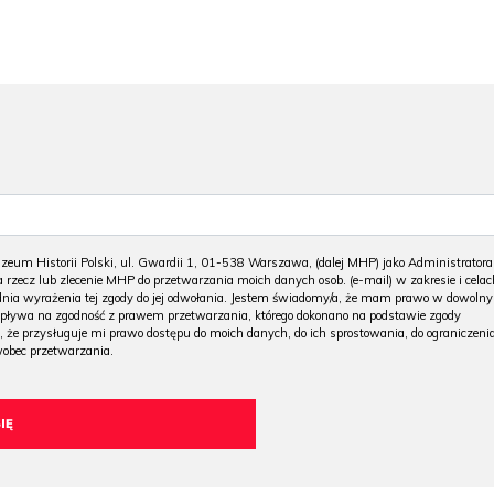
m Historii Polski, ul. Gwardii 1, 01-538 Warszawa, (dalej MHP) jako Administratora
 rzecz lub zlecenie MHP do przetwarzania moich danych osob. (e-mail) w zakresie i celac
 dnia wyrażenia tej zgody do jej odwołania. Jestem świadomy/a, że mam prawo w dowoln
wpływa na zgodność z prawem przetwarzania, którego dokonano na podstawie zgody
, że przysługuje mi prawo dostępu do moich danych, do ich sprostowania, do ograniczeni
wobec przetwarzania.