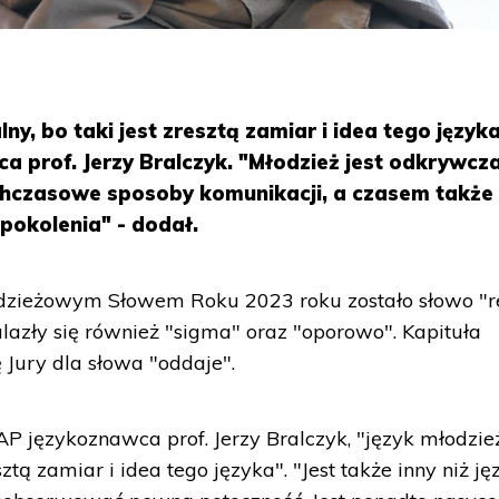
ny, bo taki jest zresztą zamiar i idea tego języka
 prof. Jerzy Bralczyk. "Młodzież jest odkrywcza
chczasowe sposoby komunikacji, a czasem także
 pokolenia" - dodał.
dzieżowym Słowem Roku 2023 roku zostało słowo "re
azły się również "sigma" oraz "oporowo". Kapituła
Jury dla słowa "oddaje".
P językoznawca prof. Jerzy Bralczyk, "język młodzie
esztą zamiar i idea tego języka". "Jest także inny niż ję