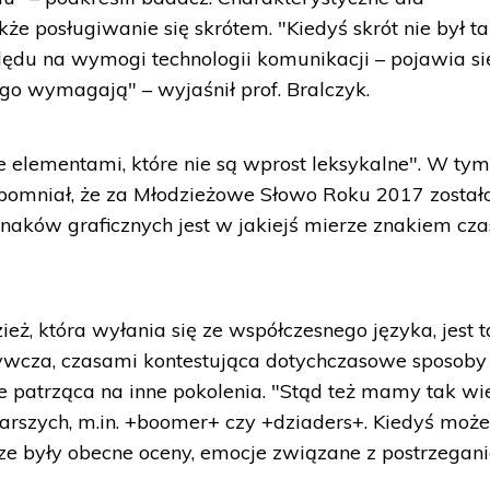
kże posługiwanie się skrótem. "Kiedyś skrót nie był t
ględu na wymogi technologii komunikacji – pojawia si
go wymagają" – wyjaśnił prof. Bralczyk.
e elementami, które nie są wprost leksykalne". W ty
pomniał, że za Młodzieżowe Słowo Roku 2017 został
znaków graficznych jest w jakiejś mierze znakiem cza
eż, która wyłania się ze współczesnego języka, jest t
rywcza, czasami kontestująca dotychczasowe sposoby
e patrząca na inne pokolenia. "Stąd też mamy tak wi
starszych, m.in. +boomer+ czy +dziaders+. Kiedyś może
wsze były obecne oceny, emocje związane z postrzega