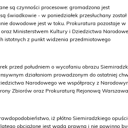
ne są czynności procesowe: gromadzona jest
są świadkowie - w poniedziałek przesłuchany został
ie dowodowe jest w toku. Prokuratura pozostaje w
 oraz Ministerstwem Kultury i Dziedzictwa Narodow
h istotnych z punkt widzenia przedmiotowego
ek przed południem o wycofaniu obrazu Siemiradzk
ntensywnym działaniom prowadzonym do ostatniej chw
i Dziedzictwa Narodowego we współpracy z Narodow
chrony Zbiorów oraz Prokuraturą Rejonową Warszawa
rawdopodobieństwo, iż płótno Siemiradzkiego opuści
latego obciążone jest wadą prawną i nie powinno by