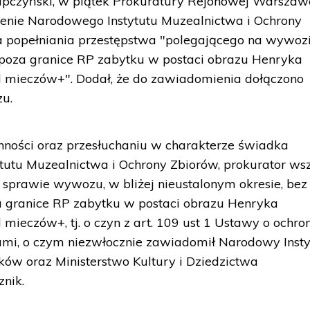
apczyński, w piątek Prokuratury Rejonowej Warszaw
nie Narodowego Instytutu Muzealnictwa i Ochrony
a popełniania przestępstwa "polegającego na wywozi
oza granice RP zabytku w postaci obrazu Henryka
 mieczów+". Dodał, że do zawiadomienia dołączono
u.
ności oraz przesłuchaniu w charakterze świadka
utu Muzealnictwa i Ochrony Zbiorów, prokurator ws
sprawie wywozu, w bliżej nieustalonym okresie, bez
granice RP zabytku w postaci obrazu Henryka
ieczów+, tj. o czyn z art. 109 ust 1 Ustawy o ochro
ami, o czym niezwłocznie zawiadomił Narodowy Insty
ów oraz Ministerstwo Kultury i Dziedzictwa
znik.