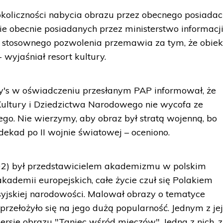
okoliczności nabycia obrazu przez obecnego posiada
ie obecnie posiadanych przez ministerstwo informacj
z stosownego pozwolenia przemawia za tym, że obiek
wyjaśniał resort kultury.
by's w oświadczeniu przesłanym PAP informował, że
ultury i Dziedzictwa Narodowego nie wycofa ze
go. Nie wierzymy, aby obraz był stratą wojenną, bo
dekad po II wojnie światowej – oceniono.
02) był przedstawicielem akademizmu w polskim
kademii europejskich, całe życie czuł się Polakiem
jskiej narodowości. Malował obrazy o tematyce
o przełożyło się na jego dużą popularność. Jednym z je
rsje obrazu "Taniec wśród mieczów". Jedna z nich, z