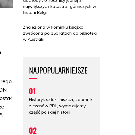
Obchody 70. rocznicy jednej z
największych katastrof górniczych w
historii Belgii
Znaleziona w kominku książka
zwrócona po 150 latach do biblioteki
w Australii
e
NAJPOPULARNIEJSZE
órego
01
iDN
ostał
Historyk sztuki: niszcząc pomniki
z czasów PRL, wymazujemy
że
część polskiej historii
".
02