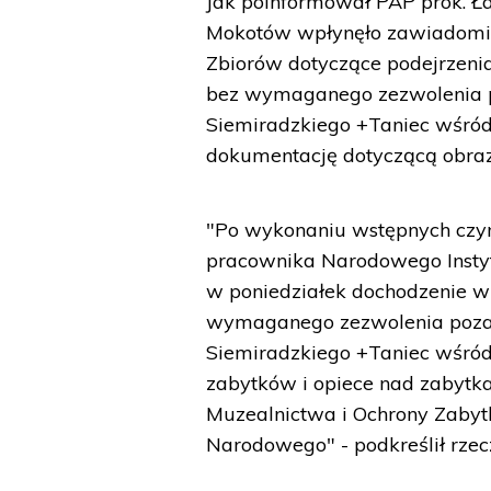
Jak poinformował PAP prok. Ł
Mokotów wpłynęło zawiadomie
Zbiorów dotyczące podejrzeni
bez wymaganego zezwolenia p
Siemiradzkiego +Taniec wśród
dokumentację dotyczącą obraz
"Po wykonaniu wstępnych czyn
pracownika Narodowego Instyt
w poniedziałek dochodzenie w 
wymaganego zezwolenia poza 
Siemiradzkiego +Taniec wśród m
zabytków i opiece nad zabytk
Muzealnictwa i Ochrony Zabytk
Narodowego" - podkreślił rzec