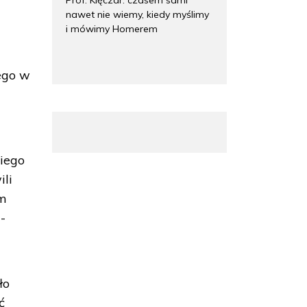
nawet nie wiemy, kiedy myślimy
i mówimy Homerem
ego w
iego
ili
ym
-
ło
ć