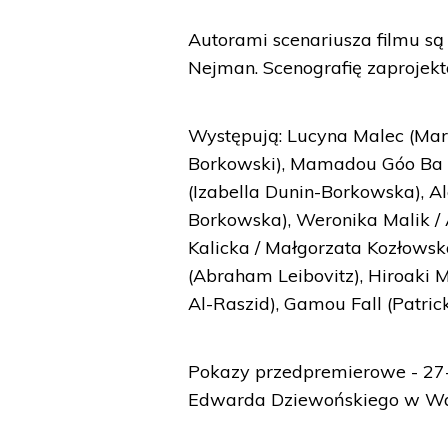
Autorami scenariusza filmu są
Nejman. Scenografię zaprojekt
Występują: Lucyna Malec (Mar
Borkowski), Mamadou Góo Ba (
(Izabella Dunin-Borkowska), A
Borkowska), Weronika Malik /
Kalicka / Małgorzata Kozłows
(Abraham Leibovitz), Hiroaki 
Al-Raszid), Gamou Fall (Patri
Pokazy przedpremierowe - 27-3
Edwarda Dziewońskiego w Wa