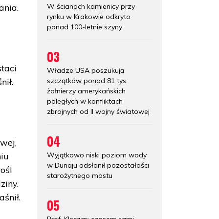
W ścianach kamienicy przy
ania.
rynku w Krakowie odkryto
ponad 100-letnie szyny
03
taci
Władze USA poszukują
szczątków ponad 81 tys.
nił.
żołnierzy amerykańskich
poległych w konfliktach
zbrojnych od II wojny światowej
04
owej,
Wyjątkowo niski poziom wody
niu
w Dunaju odsłonił pozostałości
ośl
starożytnego mostu
ziny.
śnił.
05
Prof. Klęczar: czasem sami