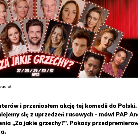
Kwadrat
erów i przeniosłem akcję tej komedii do Polski
miejemy się z uprzedzeń rasowych - mówi PAP An
enia „Za jakie grzechy?”. Pokazy przedpremiero
ca.