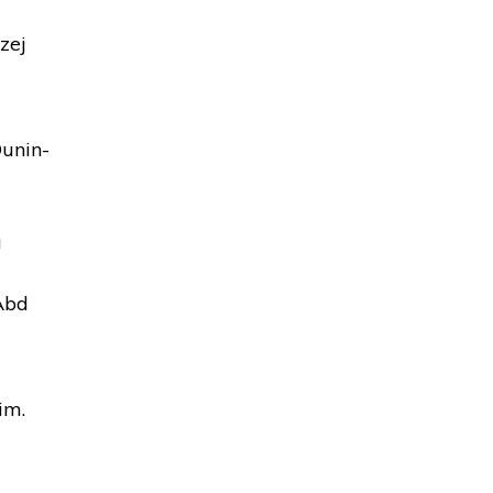
zej
unin-
a
Abd
im.