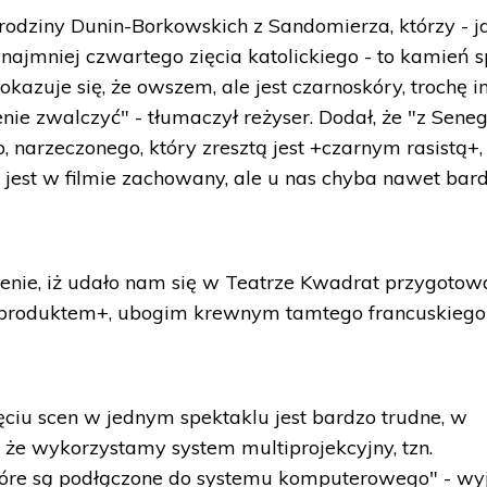
rodziny Dunin-Borkowskich z Sandomierza, którzy - ja
ynajmniej czwartego zięcia katolickiego - to kamień 
 okazuje się, że owszem, ale jest czarnoskóry, trochę in
nie zwalczyć" - tłumaczył reżyser. Dodał, że "z Sene
narzeczonego, który zresztą jest +czarnym rasistą+,
kt jest w filmie zachowany, ale u nas chyba nawet bard
enie, iż udało nam się w Teatrze Kwadrat przygotow
półproduktem+, ubogim krewnym tamtego francuskiego
ęciu scen w jednym spektaklu jest bardzo trudne, w
że wykorzystamy system multiprojekcyjny, tzn.
tóre są podłączone do systemu komputerowego" - wyj