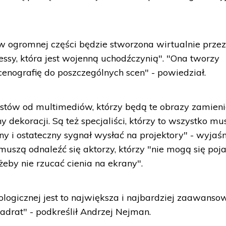
w ogromnej części będzie stworzona wirtualnie prze
essy, która jest wojenną uchodźczynią". "Ona tworzy
cenografię do poszczególnych scen" - powiedział.
istów od multimediów, którzy będą te obrazy zamieni
 dekoracji. Są też specjaliści, którzy to wszystko mu
ny i ostateczny sygnał wysłać na projektory" - wyjaśni
muszą odnaleźć się aktorzy, którzy "nie mogą się poj
żeby nie rzucać cienia na ekrany".
nologicznej jest to największa i najbardziej zaawans
adrat" - podkreślił Andrzej Nejman.