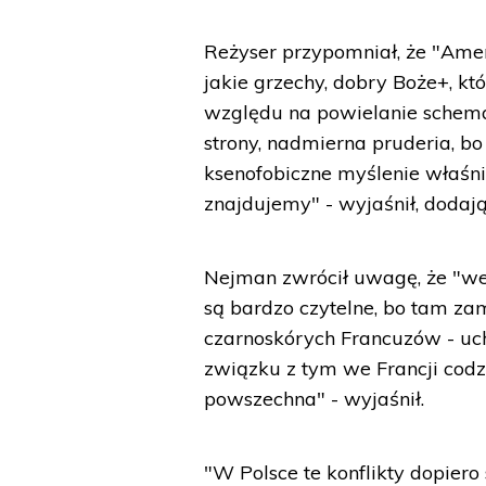
Reżyser przypomniał, że "Amery
jakie grzechy, dobry Boże+, k
względu na powielanie schemat
strony, nadmierna pruderia, bo
ksenofobiczne myślenie właśni
znajdujemy" - wyjaśnił, dodają
Nejman zwrócił uwagę, że "we 
są bardzo czytelne, bo tam zam
czarnoskórych Francuzów - uc
związku z tym we Francji codz
powszechna" - wyjaśnił.
"W Polsce te konflikty dopiero