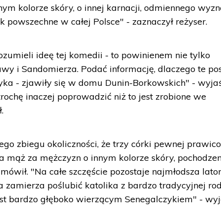
innym kolorze skóry, o innej karnacji, odmiennego wyzn
tak powszechne w całej Polsce" - zaznaczył reżyser.
zumieli ideę tej komedii - to powinienem nie tylko
awy i Sandomierza. Podać informację, dlaczego te pos
yka - zjawiły się w domu Dunin-Borkowskich" - wyjaś
trochę inaczej poprowadzić niż to jest zrobione we
.
iego zbiegu okoliczności, że trzy córki pewnej prawic
za mąż za mężczyzn o innym kolorze skóry, pochodze
mówił. "Na całe szczęście pozostaje najmłodsza lator
 zamierza poślubić katolika z bardzo tradycyjnej rod
jest bardzo głęboko wierzącym Senegalczykiem" - wyja