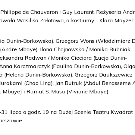
 Philippe de Chauveron i Guy Laurent. Reżyseria Andr
owała Wasilisa Zołotowa, a kostiumy - Klara Mayzel.
ia Dunin-Borkowska), Grzegorz Wons (Włodzimierz D
Andre Mbaye), Ilona Chojnowska / Monika Bubniak
leksandra Radwan / Monika Cieciora (Łucja Dunin-
 Anna Karczmarczyk (Paulina Dunin-Borkowska), Olg
ka (Helena Dunin-Borkowska), Grzegorz Daukszewicz
Murakami (Chao Ling), Jan Butruk (Abdul Benasseme 
ck Mbaye) i Ramat S. Musa (Viviane Mbaye).
1 lipca o godz. 19 na Dużej Scenie Teatru Kwadrat 
rszawie.