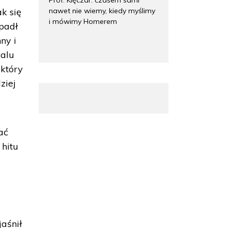
nawet nie wiemy, kiedy myślimy
k się
i mówimy Homerem
spadł
ny i
galu
 który
ziej
ać
 hitu
aśnił