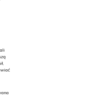
z
ali
szą
ł,
awiać
owana