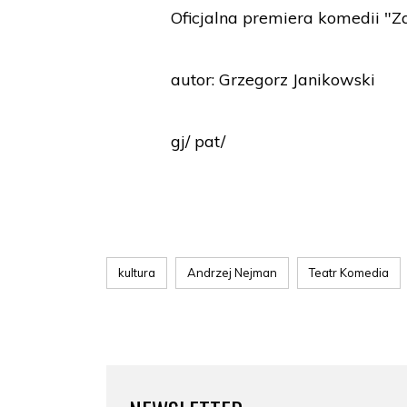
Oficjalna premiera komedii "Za
autor: Grzegorz Janikowski
gj/ pat/
kultura
Andrzej Nejman
Teatr Komedia