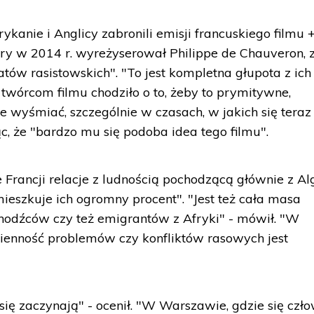
kanie i Anglicy zabronili emisji francuskiego filmu 
tóry w 2014 r. wyreżyserował Philippe de Chauveron, 
ów rasistowskich". "To jest kompletna głupota z ich
 twórcom filmu chodziło o to, żeby to prymitywne,
e wyśmiać, szczególnie w czasach, w jakich się teraz
c, że "bardzo mu się podoba idea tego filmu".
Francji relacje z ludnością pochodzącą głównie z Alg
ieszkuje ich ogromny procent". "Jest też cała masa
hodźców czy też emigrantów z Afryki" - mówił. "W
ienność problemów czy konfliktów rasowych jest
 się zaczynają" - ocenił. "W Warszawie, gdzie się czł