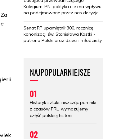
Zastępca przewodniczącego
Kolegium IPN: polityka nie ma wpływu
na podejmowane przez nas decyzje
+Za
ze
Senat RP upamiętnił 300. rocznicę
kanonizacji św. Stanisława Kostki -
patrona Polski oraz dzieci i młodzieży
NAJPOPULARNIEJSZE
ierii
01
Historyk sztuki: niszcząc pomniki
z czasów PRL, wymazujemy
część polskiej historii
02
owiek